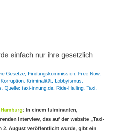
e einfach nur ihre gesetzlich
ie Gesetze
,
Findungskommission
,
Free Now
,
,
Korruption
,
Kriminalität
,
Lobbyismus
,
s
,
Quelle: taxi-innung.de
,
Ride-Hailing
,
Taxi
,
5
Hamburg
: In einem fulminanten,
ärenden Interview, das auf der website „Taxi-
 2. August veröffentlicht wurde, gibt ein