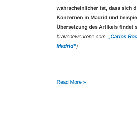
wahrscheinlicher ist, dass sich d
Konzernen in Madrid und beispiel
Übersetzung des Artikels findet 
braveneweurope.com,
„
Carlos Rod
Madrid“
)
Carlos
Read More »
Rodríguez
–
Spanien:
Uber
und