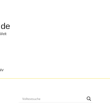
.de
 Welt
iv