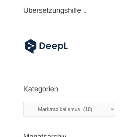
Übersetzungshilfe ↓
Kategorien
K
a
t
Monatsarchiv