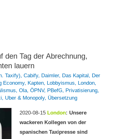
uf den Tag der Abrechnung,
ten lauern
. Taxify)
,
Cabify
,
Daimler
,
Das Kapital
,
Der
g Economy
,
Kapten
,
Lobbyismus
,
London
,
alismus
,
Ola
,
ÖPNV
,
PBefG
,
Privatisierung
,
i
,
Uber & Monopoly
,
Übersetzung
2020-08-15
London
: Unsere
wackeren Kollegen von der
spanischen Taxipresse sind