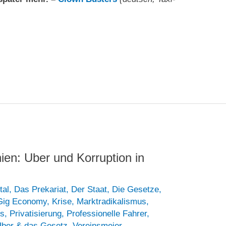
ien: Uber und Korruption in
tal
,
Das Prekariat
,
Der Staat
,
Die Gesetze
,
Gig Economy
,
Krise
,
Marktradikalismus
,
us
,
Privatisierung
,
Professionelle Fahrer
,
ber & das Gesetz
,
Vereinsmeier
,