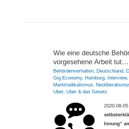
in
auf
London
den
auf
Tag
den
der
Tag
Abrechnung,
der
während
Wie eine deutsche Behörd
Abrechnung,
seine
vorgesehene Arbeit tut…
während
Konkurrenten
Behördenverhalten
,
Deutschland
,
D
seine
Gig Economy
,
Hamburg
,
Interview
lauern
Marktradikalismus
,
Neoliberalismu
Konkurrenten
Uber
,
Uber & das Gesetz
lauern
2020-08-0
selbsterkl
Innung“ am