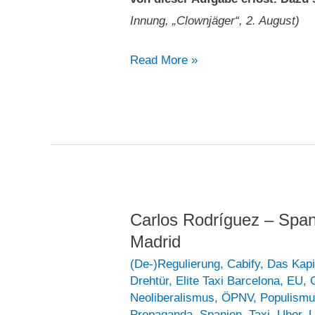
Innung, „Clownjäger“, 2. August)
Wie
Read More »
eine
deutsche
Behörde
einfach
nur
ihre
gesetzlich
Carlos Rodríguez – Span
vorgesehene
Madrid
Arbeit
(De-)Regulierung
,
Cabify
,
Das Kapi
tut…
Drehtür
,
Elite Taxi Barcelona
,
EU
,
Neoliberalismus
,
ÖPNV
,
Populism
Propaganda
,
Spanien
,
Taxi
,
Uber
,
U