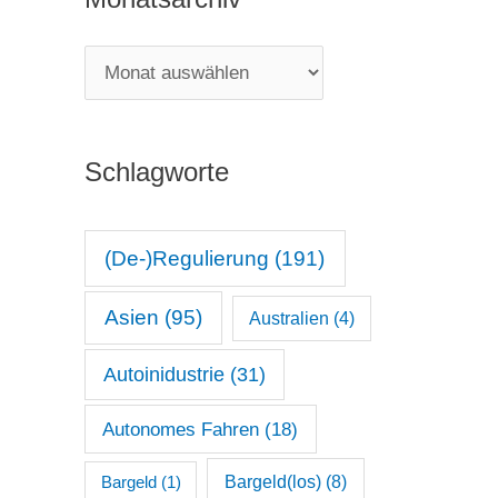
e
g
M
o
o
r
n
i
Schlagworte
a
e
t
n
s
(De-)Regulierung
(191)
a
Asien
(95)
Australien
(4)
r
c
Autoinidustrie
(31)
h
Autonomes Fahren
(18)
i
v
Bargeld(los)
(8)
Bargeld
(1)