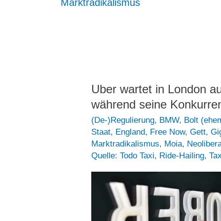
Marktradikalismus
Uber wartet in London a
während seine Konkurren
(De-)Regulierung
,
BMW
,
Bolt (ehem
Staat
,
England
,
Free Now
,
Gett
,
Gi
Marktradikalismus
,
Moia
,
Neoliber
Quelle: Todo Taxi
,
Ride-Hailing
,
Tax