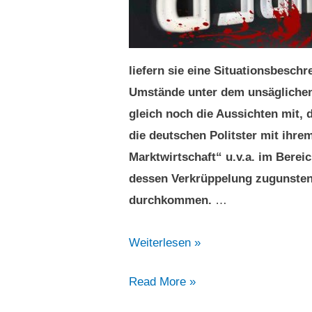
liefern sie eine Situationsbesch
Umstände unter dem unsäglichen
gleich noch die Aussichten mit,
die deutschen Politster mit ihre
Marktwirtschaft“ u.v.a. im Bere
dessen Verkrüppelung zugunsten
durchkommen.
…
Uber
Weiterlesen »
wartet
Uber
Read More »
in
wartet
London