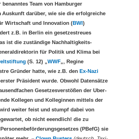
er benanntes Team von Hamburger
 Auskunft darüber, wie sie die erfolgreiche
r Wirtschaft und Innovation (
BWI
)
ert z.B. in Berlin ein gesetzestreues
 ist die zuständige Nachhaltigkeits-
eraldirektorin für Politik und Klima bei
ltstiftung
(S. 12) „
WWF
„, Regine
lustre Gründer hatte, wie z.B. den
Ex-Nazi
 erster Präsident wurde. Obwohl Datensätze
 tausendfachen Gesetzesverstößen der Uber-
ende Kollegen und Kolleginnen mittels der
rd weiter feist und stumpf dabei von
ewartet, ob nicht eeendlich! die zu
 Personenbeförderungsgesetzes (PBefG) sie
 später mehr. –
Clown Busters
(deutsch, Taxi-