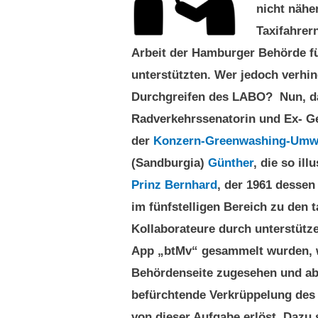
nicht näh
Taxifahrern
Arbeit der Hamburger Behörde fü
unterstützten. Wer jedoch verhind
Durchgreifen des LABO? Nun, das
Radverkehrssenatorin und Ex- Gen
der
Konzern-Greenwashing-Umwe
(Sandburgia)
Günther
, die so il
Prinz Bernhard
, der 1961 dessen
im fünfstelligen Bereich zu den
Kollaborateure durch unterstütz
App „btMv“ gesammelt wurden, wi
Behördenseite zugesehen und abg
befürchtende Verkrüppelung des
von dieser Aufgabe erlöst. Dazu