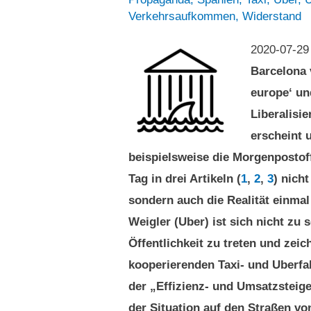
Verkehrsaufkommen
,
Widerstand
2020-07-2
Barcelona v
europe‘ un
Liberalisi
erscheint 
beispielsweise die Morgenpostoff
Tag in drei Artikeln (
1
,
2
,
3
) nich
sondern auch die Realität einmal
Weigler (Uber) ist sich nicht zu
Öffentlichkeit zu treten und zeic
kooperierenden Taxi- und Uberfa
der „Effizienz- und Umsatzsteige
der Situation auf den Straßen von