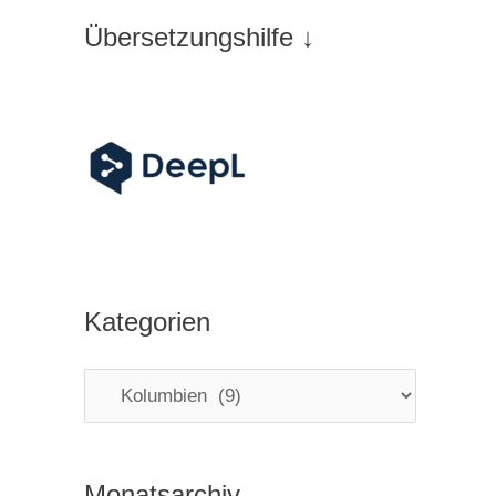
Übersetzungshilfe ↓
Kategorien
K
a
t
Monatsarchiv