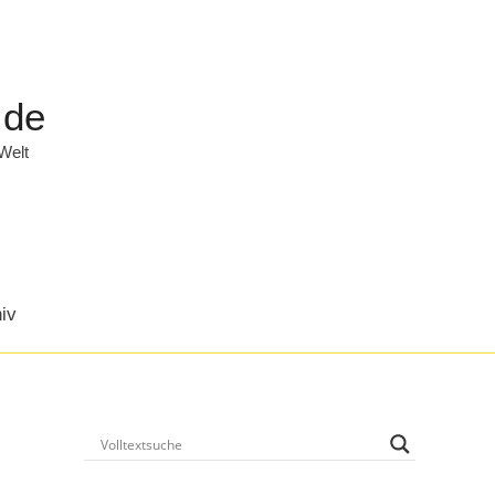
.de
 Welt
iv