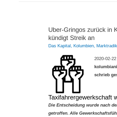
Kolumbien
gefällt
Uber-Gringos zurück in 
kündigt Streik an
Das Kapital
,
Kolumbien
,
Marktradi
2020-02-2
kolumbian
schrieb ge
Taxifahrergewerkschaft wi
Die Entscheidung wurde nach de
getroffen. Alle Gewerkschaftsf