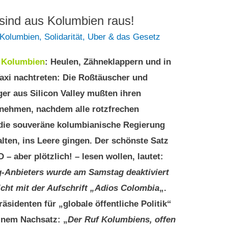
 sind aus Kolumbien raus!
Kolumbien
,
Solidarität
,
Uber & das Gesetz
2
Kolumbien
: Heulen, Zähneklappern und in
axi nachtreten: Die Roßtäuscher und
er aus Silicon Valley mußten ihren
 nehmen, nachdem alle rotzfrechen
die souveräne kolumbianische Regierung
lten, ins Leere gingen. Der schönste Satz
 – aber plötzlich! – lesen wollen, lautet:
g-Anbieters wurde am Samstag deaktiviert
icht mit der Aufschrift „Adios Colombia
„.
sidenten für „globale öffentliche Politik“
einem Nachsatz: „
Der Ruf Kolumbiens, offen