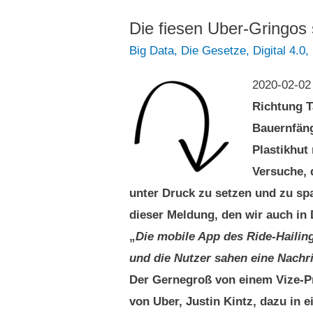
an
Streik
Die fiesen Uber-Gringos
an
Big Data
,
Die Gesetze
,
Digital 4.0
,
2020-02-0
Richtung T
Bauernfäng
Plastikhut
Versuche, 
unter Druck zu setzen und zu spa
dieser Meldung, den wir auch in D
„
Die mobile App des Ride-Hailin
und die Nutzer sahen eine Nachr
Der Gernegroß von einem Vize-Prä
von Uber, Justin Kintz, dazu in 