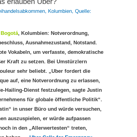
s erlauben Uber?
eihandelsabkommen
,
Kolumbien
,
Quelle:
2
Bogotá
, Kolumbien: Notverordnung,
beschluss, Ausnahmezustand, Notstand.
ebte Vokabeln, um verfasste, demokratische
er Kraft zu setzen. Bei Umstürzlern
ouleur sehr beliebt. „Uber fordert die
que auf, eine Notverordnung zu erlassen,
e-Hailing-Dienst festzulegen, sagte Justin
ernehmens für globale öffentliche Politik“.
stin“ in unser Büro und würde versuchen,
onen auszuspielen, er würde aufpassen
och in den „Allerwertesten“ treten,