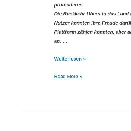
protestieren.
Die Rückkehr Ubers in das Land 
Nutzer konnten ihre Freude darüb
Plattform zählen konnten, aber a
an.
…
Uber-
Weiterlesen »
Gringos
Uber-
Read More »
zurück
Gringos
in
zurück
Kolumbien:
in
Taxigewerkschaft
Kolumbien:
kündigt
Taxigewerkschaft
Streik
kündigt