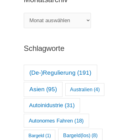
e
g
M
o
o
r
n
i
Schlagworte
a
e
t
n
s
(De-)Regulierung
(191)
a
Asien
(95)
Australien
(4)
r
c
Autoinidustrie
(31)
h
Autonomes Fahren
(18)
i
v
Bargeld(los)
(8)
Bargeld
(1)