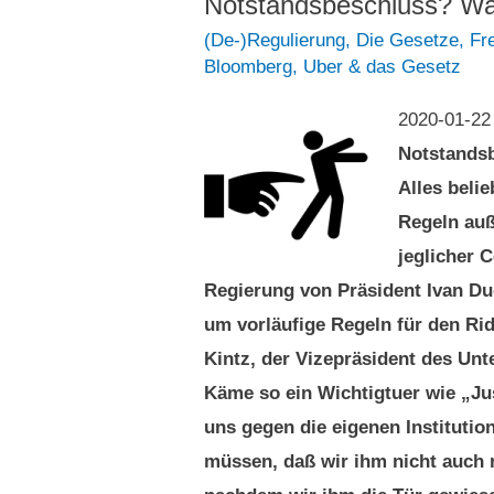
Notstandsbeschluss? Wa
(De-)Regulierung
,
Die Gesetze
,
Fr
Bloomberg
,
Uber & das Gesetz
2020-01-2
Notstands
Alles beli
Regeln auß
jeglicher C
Regierung von Präsident Ivan Du
um vorläufige Regeln für den Rid
Kintz, der Vizepräsident des Unt
Käme so ein Wichtigtuer wie „Ju
uns gegen die eigenen Instituti
müssen, daß wir ihm nicht auch n