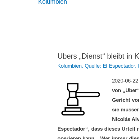
Kolumbien
Ubers „Dienst“ bleibt in 
Kolumbien
,
Quelle: El Espectador
,
2020-06-2
von „Uber“
Gericht vo
sie müssen
Nicolás Alv
Espectador“, dass dieses Urteil
operieren kann. „Wer immer dies 