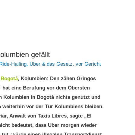
Kolumbien gefällt
Ride-Hailing
,
Uber & das Gesetz
,
vor Gericht
2
Bogotá
, Kolumbien: Den zähen Gringos
 hat eine Berufung vor dem Obersten
n Kolumbien in Bogotá nichts genutzt und
 weiterhin vor der Tür Kolumbiens bleiben.
iar, Anwalt von Taxis Libres, sagte „El
 nicht bedeutet, dass Uber morgen wieder
tut, würde einen illegalen Transportdienst