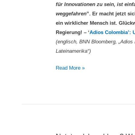
für Innovationen zu sein, ist ein
weggefahren
”. Er macht jetzt s
ein wirklicher Mensch ist. Glüc
Regierung! – ‘
Adios Colombia’: U
(englisch, BNN Bloomberg, „Adios 
Lateinamerika“)
Die
Read More »
fiesen
Uber-
Gringos
sind
aus
Kolumbien
raus!