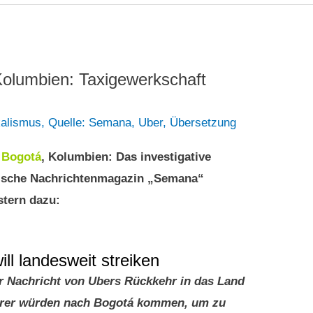
Kolumbien: Taxigewerkschaft
kalismus
,
Quelle: Semana
,
Uber
,
Übersetzung
2
Bogotá
, Kolumbien: Das investigative
ische Nachrichtenmagazin „Semana“
stern dazu:
ll landesweit streiken
r Nachricht von Ubers Rückkehr in das Land
ührer würden nach Bogotá kommen, um zu