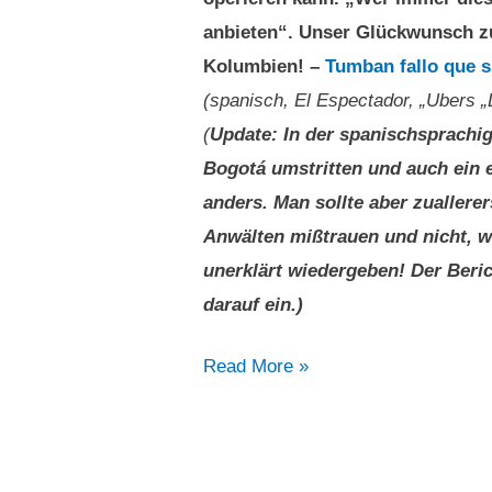
anbieten“. Unser Glückwunsch z
Kolumbien! –
Tumban fallo que s
(spanisch, El Espectador, „Ubers „D
(
Update: In der spanischsprachi
Bogotá umstritten und auch ein e
anders. Man sollte aber zualler
Anwälten mißtrauen und nicht, w
unerklärt wiedergeben! Der Beri
darauf ein.)
Ubers
Read More »
„Dienst“
bleibt
in