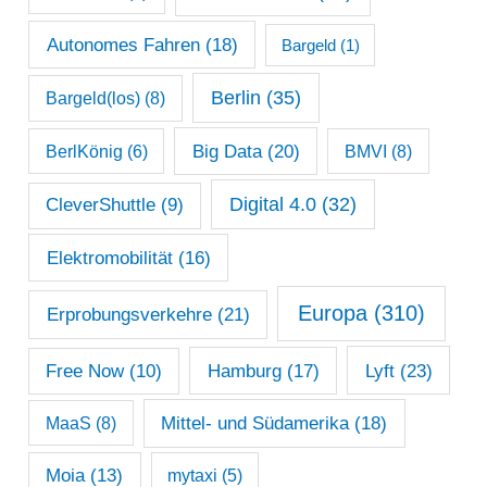
r
c
Autonomes Fahren
(18)
Bargeld
(1)
h
Berlin
(35)
Bargeld(los)
(8)
i
Big Data
(20)
v
BerlKönig
(6)
BMVI
(8)
Digital 4.0
(32)
CleverShuttle
(9)
Elektromobilität
(16)
Europa
(310)
Erprobungsverkehre
(21)
Lyft
(23)
Free Now
(10)
Hamburg
(17)
Mittel- und Südamerika
(18)
MaaS
(8)
Moia
(13)
mytaxi
(5)