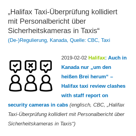
verwehren
zeigt“
sich
„Halifax Taxi-Überprüfung kollidiert
gegen
mit Personalbericht über
geplante
Sicherheitskameras in Taxis“
Änderungen“
(De-)Regulierung
,
Kanada
,
Quelle: CBC
,
Taxi
2019-02-02
Halifax
: Auch in
Kanada nur „um den
heißen Brei herum“ –
Halifax taxi review clashes
with staff report on
security cameras in cabs
(englisch, CBC, „Halifax
Taxi-Überprüfung kollidiert mit Personalbericht über
Sicherheitskameras in Taxis“)