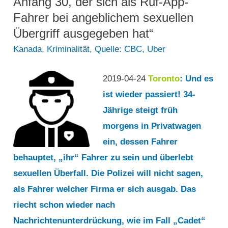
Anfang 30, der sich als Ruf-App-
geht
Fahrer bei angeblichem sexuellen
weiter
Übergriff ausgegeben hat“
Kanada
,
Kriminalität
,
Quelle: CBC
,
Uber
2019-04-24
Toronto
: Und es
ist wieder passiert! 34-
Jährige steigt früh
morgens in Privatwagen
ein, dessen Fahrer
behauptet, „ihr“ Fahrer zu sein und überlebt
sexuellen Überfall. Die Polizei will nicht sagen,
als Fahrer welcher Firma er sich ausgab. Das
riecht schon wieder nach
Nachrichtenunterdrückung, wie im Fall „Cadet“