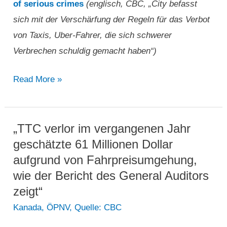
of serious crimes
(englisch, CBC, „City befasst
sich mit der Verschärfung der Regeln für das Verbot
von Taxis, Uber-Fahrer, die sich schwerer
Verbrechen schuldig gemacht haben“)
„City
Read More »
befasst
sich
mit
„TTC verlor im vergangenen Jahr
der
geschätzte 61 Millionen Dollar
Verschärfung
aufgrund von Fahrpreisumgehung,
der
wie der Bericht des General Auditors
Regeln
zeigt“
für
Kanada
,
ÖPNV
,
Quelle: CBC
das