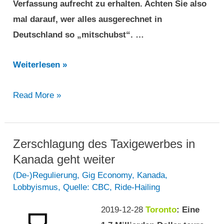
Verfassung aufrecht zu erhalten. Achten Sie also
mal darauf, wer alles ausgerechnet in
Deutschland so „mitschubst“. …
Nudging
Weiterlesen »
at
Nudging
Read More »
it’s
at
best:
it’s
MaaS
best:
Zerschlagung des Taxigewerbes in
in
MaaS
Kanada geht weiter
Kanada
in
am
(De-)Regulierung
,
Gig Economy
,
Kanada
,
Lobbyismus
,
Quelle: CBC
,
Ride-Hailing
Kanada
Beispiel
am
von
2019-12-28
Toronto
: Eine
Beispiel
Toronto