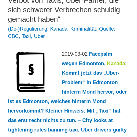
Verbot von Taxis, Uber-Fahrer, die
Anfang
sich schwerer Verbrechen schuldig
30,
gemacht haben“
der
(De-)Regulierung
,
Kanada
,
Kriminalität
,
Quelle:
CBC
,
Taxi
,
Uber
sich
als
2019-03-02
Facepalm
Ruf-
wegen Edmonton,
Kanada
:
App-
Kommt jetzt das „Uber-
Fahrer
Problem“ in Edmonton
bei
hinterm Mond hervor, oder
angeblichem
ist es Edmonton, welches hinterm Mond
sexuellen
hervorkommt? Kleiner Hinweis: Mit „Taxi“ hat
Übergriff
das erst recht nichts zu tun. – City looks at
ausgegeben
tightening rules banning taxi, Uber drivers guilty
hat“