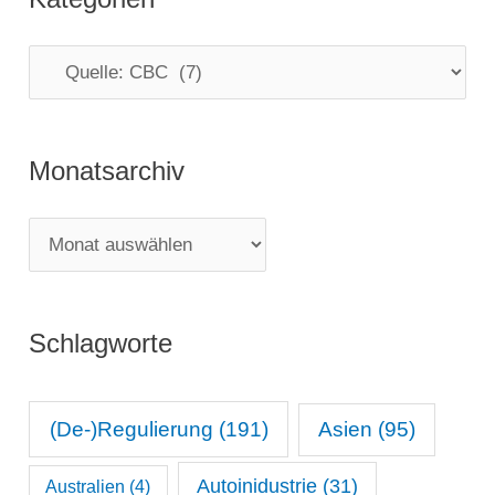
K
a
t
Monatsarchiv
e
g
M
o
o
r
n
i
Schlagworte
a
e
t
n
s
(De-)Regulierung
(191)
Asien
(95)
a
Autoinidustrie
(31)
Australien
(4)