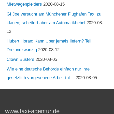
Mietwagenpleitiers
2020-08-15
GI Joe versucht am Münchener Flughafen Taxi zu
klauen; scheitert aber am Automatikhebel
2020-08-
12
Hubert Horan: Kann Uber jemals liefern? Teil
Dreiundzwanzig
2020-08-12
Clown Busters
2020-08-05
Wie eine deutsche Behörde einfach nur ihre
gesetzlich vorgesehene Arbeit tut…
2020-08-05
www.taxi-agentur.de