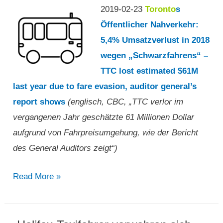
Verbot
2019-02-23
Toronto
s
von
Öffentlicher Nahverkehr:
Taxis,
5,4% Umsatzverlust in 2018
Uber-
wegen „Schwarzfahrens“ –
Fahrer,
TTC lost estimated $61M
die
last year due to fare evasion, auditor general’s
sich
report shows
(englisch, CBC, „TTC verlor im
schwerer
vergangenen Jahr geschätzte 61 Millionen Dollar
Verbrechen
aufgrund von Fahrpreisumgehung, wie der Bericht
schuldig
des General Auditors zeigt“)
gemacht
„TTC
Read More »
haben“
verlor
im
vergangenen