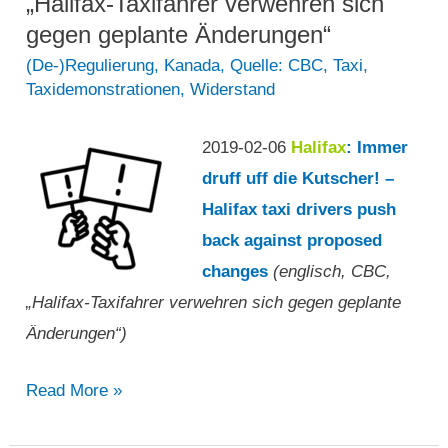
„Halifax-Taxifahrer verwehren sich
Jahr
gegen geplante Änderungen“
geschätzte
(De-)Regulierung
,
Kanada
,
Quelle: CBC
,
Taxi
,
Taxidemonstrationen
,
Widerstand
61
Millionen
2019-02-06
Halifax
: Immer
Dollar
druff uff die Kutscher! –
aufgrund
Halifax taxi drivers push
von
back against proposed
Fahrpreisumgehung,
changes
(englisch, CBC,
wie
„Halifax-Taxifahrer verwehren sich gegen geplante
der
Änderungen“)
Bericht
des
„Halifax-
Read More »
General
Taxifahrer
Auditors