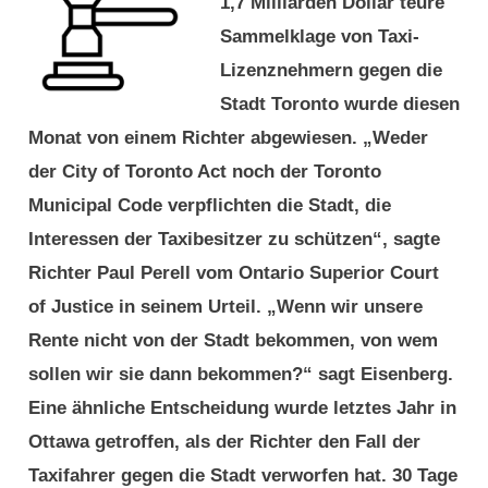
1,7 Milliarden Dollar teure
von
–
Sammelklage von Taxi-
Toronto
Konzerne
Lizenznehmern gegen die
–
verdrängen
Stadt Toronto wurde diesen
Konzerne
das
Monat von einem Richter abgewiesen. „Weder
verdrängen
Taxi
der City of Toronto Act noch der Toronto
das
Municipal Code verpflichten die Stadt, die
Taxi
Interessen der Taxibesitzer zu schützen“, sagte
Richter Paul Perell vom Ontario Superior Court
of Justice in seinem Urteil. „Wenn wir unsere
Rente nicht von der Stadt bekommen, von wem
sollen wir sie dann bekommen?“ sagt Eisenberg.
Eine ähnliche Entscheidung wurde letztes Jahr in
Ottawa getroffen, als der Richter den Fall der
Taxifahrer gegen die Stadt verworfen hat. 30 Tage