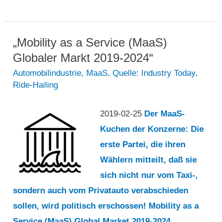
einer
Welt
autonomer
„Mobility as a Service (MaaS)
Fahrzeuge
Globaler Markt 2019-2024“
brauchen
Automobilindustrie
,
MaaS
,
Quelle: Industry Today
,
Ride-Hailing
wir
mehr
2019-02-25
Der MaaS-
öffentliche
Kuchen der Konzerne: Die
Verkehrsmittel
erste Partei, die ihren
denn
Wählern mitteilt, daß sie
je“
sich nicht nur vom Taxi-,
sondern auch vom Privatauto verabschieden
sollen, wird politisch erschossen! Mobility as a
Service (MaaS) Global Market 2019-2024