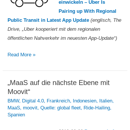
einwickeln – Uber Is
Pairing up With Regional
Public Transit in Latest App Update
(englisch, The
Drive, „Uber kooperiert mit dem regionalen
öffentlichen Nahverkehr im neuesten App-Update“)
„Uber
Read More »
kooperiert
mit
dem
„MaaS auf die nächste Ebene mit
regionalen
Moovit“
öffentlichen
BMW
,
Digital 4.0
,
Frankreich
,
Indonesien
,
Italien
,
MaaS
,
moovit
,
Quelle: global fleet
,
Ride-Hailing
,
Nahverkehr
Spanien
im
neuesten