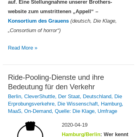
auf. Eine Stellungnahme unserer Brothers-
website zum umstrittenen „Appell“ –
Konsortium des Grauens
(deutsch, Die Klage,
„Consortium of horror“)
Konsortium
Read More »
des
Grauens
Ride-Pooling-Dienste und ihre
Bedeutung für den Verkehr
Berlin
,
CleverShuttle
,
Der Staat
,
Deutschland
,
Die
Erprobungsverkehre
,
Die Wissenschaft
,
Hamburg
,
MaaS
,
On-Demand
,
Quelle: Die Klage
,
Umfrage
2020-04-19
Hamburg/Berlin
: Wer kennt