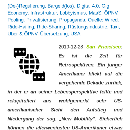
in
am
(De-)Regulierung
,
Bargeld(los)
,
Digital 4.0
,
Gig
Economy
,
Infrastruktur
,
Lobbyismus
,
MaaS
,
ÖPNV
,
Kanada
Beispiel
Pooling
,
Privatisierung
,
Propaganda
,
Quelle: Wired
,
am
von
Ride-Hailing
,
Ride-Sharing
,
Rüstungsindustrie
,
Taxi
,
Beispiel
Toronto
Uber & ÖPNV
,
Übersetzung
,
USA
von
–
2019-12-28
San Francisco
:
Toronto
Konzerne
Es ist die Zeit für
–
verdrängen
Retrospektiven. Ein junger
Konzerne
das
Amerikaner blickt auf die
verdrängen
Taxi
vergehende Dekade zurück,
das
in der er an seiner Lebensperspektive feilte und
Taxi
rekapituliert aus wohlgemerkt sehr US-
amerikanischer Sicht den Aufstieg und
Niedergang der sog. „New Mobility“. Sicherlich
können die allerwenigsten US-Amerikaner etwas