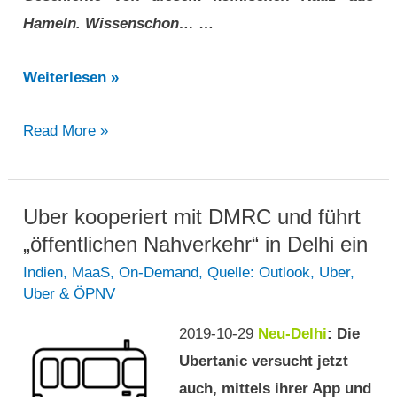
Hameln. Wissenschon…
…
Als
Weiterlesen »
die
Als
Read More »
Transportrevolution
die
die
Transportrevolution
reale
die
Uber kooperiert mit DMRC und führt
Welt
reale
„öffentlichen Nahverkehr“ in Delhi ein
traf
Welt
Indien
,
MaaS
,
On-Demand
,
Quelle: Outlook
,
Uber
,
Uber & ÖPNV
traf
2019-10-29
Neu-Delhi
: Die
Ubertanic versucht jetzt
auch, mittels ihrer App und