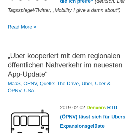
die ich pfeife“
(deutsch, Der
Tagsspiegel/Twitter, „Mobility I give a damn about“)
„Mobilität,
Read More »
auf
die
ich
„Uber kooperiert mit dem regionalen
pfeife“
öffentlichen Nahverkehr im neuesten
App-Update“
MaaS
,
ÖPNV
,
Quelle: The Drive
,
Uber
,
Uber &
ÖPNV
,
USA
2019-02-02
Denvers
RTD
(ÖPNV) lässt sich für Ubers
Expansionsgelüste