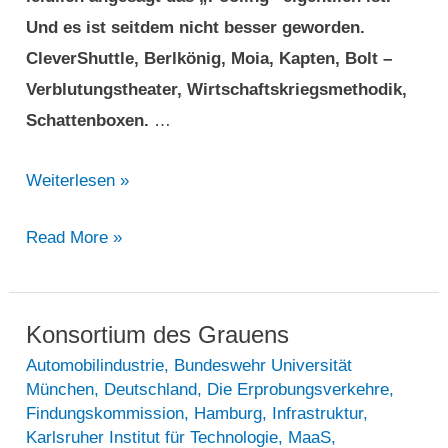
Und es ist seitdem nicht besser geworden.
CleverShuttle, Berlkönig, Moia, Kapten, Bolt –
Verblutungstheater, Wirtschaftskriegsmethodik,
Schattenboxen.
…
Pooling
Weiterlesen »
–
Pooling
Read More »
Was
–
ist
Was
zu
ist
Konsortium des Grauens
erwarten
zu
Automobilindustrie
,
Bundeswehr Universität
aus
München
,
Deutschland
,
Die Erprobungsverkehre
,
erwarten
nordamerikanischer
Findungskommission
,
Hamburg
,
Infrastruktur
,
aus
Sicht?
Karlsruher Institut für Technologie
,
MaaS
,