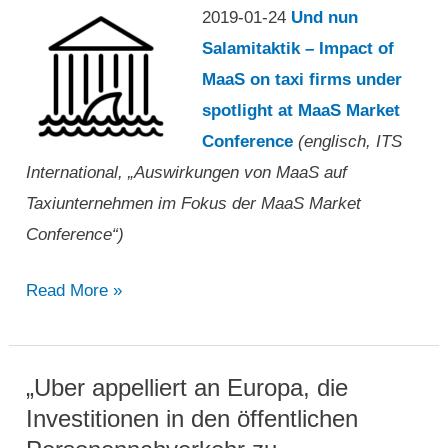
2019-01-24
Und nun
Salamitaktik – Impact of
MaaS on taxi firms under
spotlight at MaaS Market
Conference
(englisch, ITS
International, „Auswirkungen von MaaS auf
Taxiunternehmen im Fokus der MaaS Market
Conference“)
„Auswirkungen
Read More »
von
MaaS
auf
„Uber appelliert an Europa, die
Taxiunternehmen
Investitionen in den öffentlichen
im