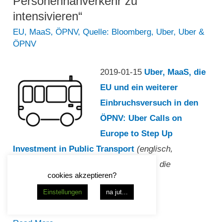
Personennahverkehr zu
Fokus
intensivieren“
der
EU
,
MaaS
,
ÖPNV
,
Quelle: Bloomberg
,
Uber
,
Uber &
ÖPNV
MaaS
Market
2019-01-15
Uber, MaaS, die
Conference“
EU und ein weiterer
Einbruchsversuch in den
ÖPNV: Uber Calls on
Europe to Step Up
Investment in Public Transport
(englisch,
Bloomberg, „Uber appelliert an Europa, die
cookies akzeptieren?
Investitionen in den öffentlichen
Einstellungen
na jut...
Personennahverkehr zu intensivieren“)