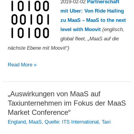
2019-02-02
Partnerschaft
App-
mit Uber: Von Ride Hailing
Update“
zu MaaS – MaaS to the next
level with Moovit
(englisch,
global fleet, „MaaS auf die
nächste Ebene mit Moovit“)
„MaaS
Read More »
auf
die
nächste
„Auswirkungen von MaaS auf
Ebene
Taxiunternehmen im Fokus der MaaS
mit
Market Conference“
Moovit“
England
,
MaaS
,
Quelle: ITS International
,
Taxi