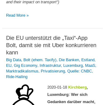
and their impact on transport“)
Ride-
Read More »
Pooling-
Dienste
und
Die EU unterstützt die „Taxi“-App
ihre
Bolt, damit sie mit Uber konkurrieren
Bedeutung
kann
für
Big Data
,
Bolt (ehem. Taxify)
,
Die Banken
,
Estland
,
EU
,
Gig Economy
,
Infrastruktur
,
Luxemburg
,
MaaS
,
den
Marktradikalismus
,
Privatisierung
,
Quelle: CNBC
,
Verkehr
Ride-Hailing
2020-01-18
Kirchberg
,
Luxemburg: Wer sich
Gedanken darüber macht,