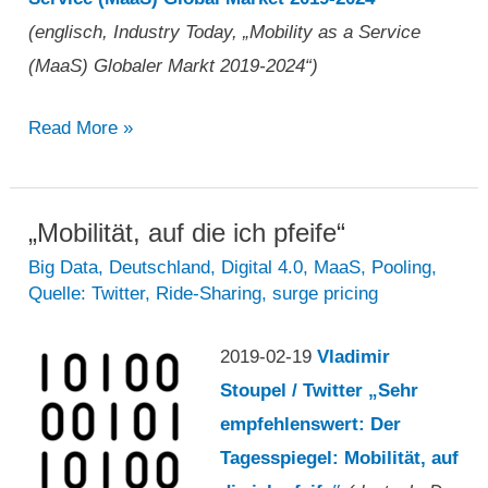
(englisch, Industry Today, „Mobility as a Service
(MaaS) Globaler Markt 2019-2024“)
„Mobility
Read More »
as
a
Service
„Mobilität, auf die ich pfeife“
(MaaS)
Big Data
,
Deutschland
,
Digital 4.0
,
MaaS
,
Pooling
,
Quelle: Twitter
,
Ride-Sharing
,
surge pricing
Globaler
Markt
2019-02-19
Vladimir
2019-
Stoupel / Twitter „Sehr
2024“
empfehlenswert: Der
Tagesspiegel: Mobilität, auf