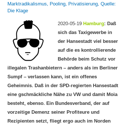
nordamerikanischer
Für
Marktradikalismus
,
Pooling
,
Privatisierung
,
Quelle:
Sicht?
Die Klage
das
Für
„EU“-
2020-05-19
Hamburg
: Daß
das
Abziehbild?
sich das Taxigewerbe in
„EU“-
der Hansestadt viel besser
Abziehbild?
auf die es kontrollierende
Behörde beim Schutz vor
illegalen Trashanbietern – anders als im Berliner
Sumpf – verlassen kann, ist ein offenes
Geheimnis. Daß in der SPD-regierten Hansestadt
eine gschmäckliche Nähe zu VW und damit Moia
besteht, ebenso. Ein Bundesverband, der auf
vorzeitige Demenz seiner Profiteure und
Rezipienten setzt, fliegt ergo auch im Norden