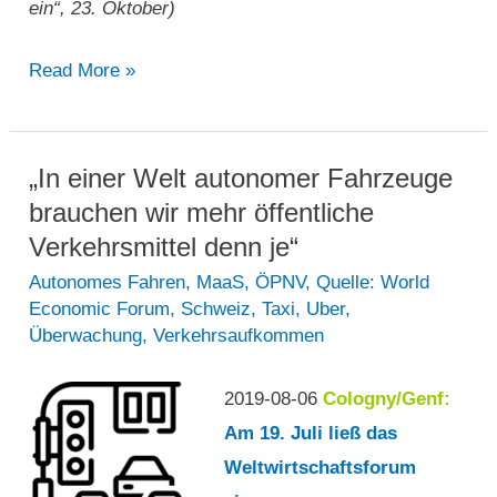
ein“, 23. Oktober)
Uber
Read More »
kooperiert
mit
DMRC
„In einer Welt autonomer Fahrzeuge
und
brauchen wir mehr öffentliche
führt
Verkehrsmittel denn je“
„öffentlichen
Autonomes Fahren
,
MaaS
,
ÖPNV
,
Quelle: World
Economic Forum
,
Schweiz
,
Taxi
,
Uber
,
Nahverkehr“
Überwachung
,
Verkehrsaufkommen
in
Delhi
2019-08-06
Cologny/Genf:
ein
Am 19. Juli ließ das
Weltwirtschaftsforum