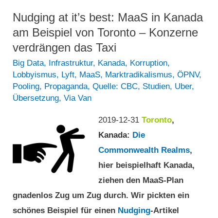
unterstützt
die
Nudging at it’s best: MaaS in Kanada
„Taxi“-
am Beispiel von Toronto – Konzerne
App
verdrängen das Taxi
Bolt,
Big Data
,
Infrastruktur
,
Kanada
,
Korruption
,
Lobbyismus
,
Lyft
,
MaaS
,
Marktradikalismus
,
ÖPNV
,
damit
Pooling
,
Propaganda
,
Quelle: CBC
,
Studien
,
Uber
,
sie
Übersetzung
,
Via Van
mit
2019-12-31
Toronto
,
Uber
Kanada
:
Die
konkurrieren
Commonwealth Realms
,
kann
hier beispielhaft Kanada,
ziehen den MaaS-Plan
gnadenlos Zug um Zug durch. Wir pickten ein
schönes Beispiel für einen
Nudging
-Artikel