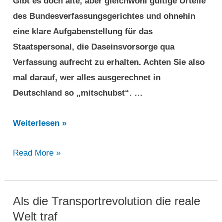
Gibt es doch alte, aber gleichwohl gültige Urteile
des Bundesverfassungsgerichtes und ohnehin
eine klare Aufgabenstellung für das
Staatspersonal, die Daseinsvorsorge qua
Verfassung aufrecht zu erhalten. Achten Sie also
mal darauf, wer alles ausgerechnet in
Deutschland so „mitschubst“. …
Nudging
Weiterlesen »
at
Nudging
Read More »
it’s
at
best:
it’s
MaaS
best:
Als die Transportrevolution die reale
in
MaaS
Welt traf
Kanada