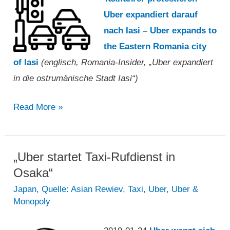
Uber expandiert darauf
nach Iasi – Uber expands to
the Eastern Romania city
of Iasi
(englisch, Romania-Insider, „Uber expandiert
in die ostrumänische Stadt Iasi“)
„Uber
Read More »
expandiert
in
die
„Uber startet Taxi-Rufdienst in
ostrumänische
Osaka“
Stadt
Japan
,
Quelle: Asian Rewiev
,
Taxi
,
Uber
,
Uber &
Monopoly
Iasi“