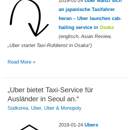
2019-01-24
Uber wanzt sich
an japanische Taxifahrer
heran – Uber launches cab-
hailing service in
Osaka
(englisch, Asian Review,
„Uber startet Taxi-Rufdienst in Osaka“)
„Uber
Read More »
startet
Taxi-
Rufdienst
„Uber bietet Taxi-Service für
in
Ausländer in Seoul an.“
Osaka“
Südkorea
,
Uber
,
Uber & Monopoly
2019-01-24
Ubers