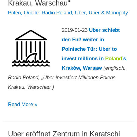
Uber
Krakau, Warschau“
und
Polen
,
Quelle: Radio Poland
,
Uber
,
Uber & Monopoly
der
National
2019-01-23
Uber schiebt
Transport
den Fuß weiter in
Authority
Polnische Tür: Uber to
führen…“
invest millions in
Poland
’s
Kraków, Warsaw
(englisch,
Radio Poland, „Uber investiert Millionen Polens
Krakau, Warschau“)
„Uber
Read More »
investiert
Millionen
Polens
Uber eröffnet Zentrum in Karatschi