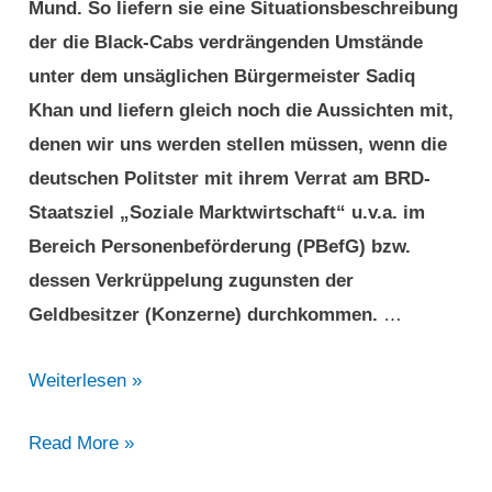
Mund. So liefern sie eine Situationsbeschreibung
der die Black-Cabs verdrängenden Umstände
unter dem unsäglichen Bürgermeister Sadiq
Khan und liefern gleich noch die Aussichten mit,
denen wir uns werden stellen müssen, wenn die
deutschen Politster mit ihrem Verrat am BRD-
Staatsziel „Soziale Marktwirtschaft“ u.v.a. im
Bereich Personenbeförderung (PBefG) bzw.
dessen Verkrüppelung zugunsten der
Geldbesitzer (Konzerne) durchkommen.
…
Uber
Weiterlesen »
wartet
Uber
Read More »
in
wartet
London