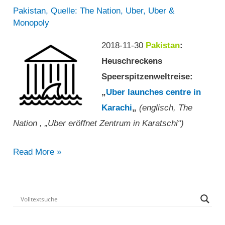
Krakau,
Pakistan
,
Quelle: The Nation
,
Uber
,
Uber &
Monopoly
Warschau“
2018-11-30
Pakistan
:
Heuschreckens
Speerspitzenweltreise:
„
Uber launches centre in
Karachi
„
(englisch, The
Nation , „Uber eröffnet Zentrum in Karatschi“)
Uber
Read More »
eröffnet
Zentrum
in
Karatschi