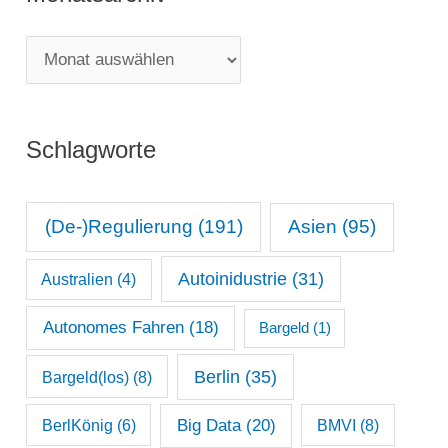
g
M
o
o
r
n
i
Schlagworte
a
e
t
n
s
(De-)Regulierung
(191)
Asien
(95)
a
Autoinidustrie
(31)
Australien
(4)
r
c
Autonomes Fahren
(18)
Bargeld
(1)
h
Berlin
(35)
Bargeld(los)
(8)
i
Big Data
(20)
v
BerlKönig
(6)
BMVI
(8)