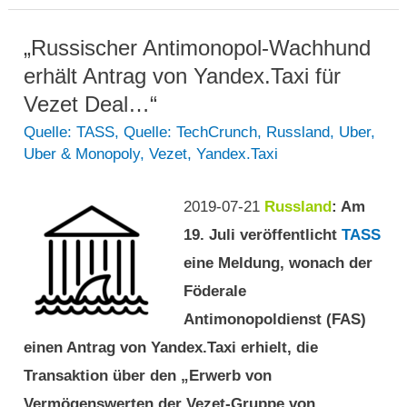
in
auf
London
„Russischer Antimonopol-Wachhund
den
auf
erhält Antrag von Yandex.Taxi für
Tag
den
Vezet Deal…“
der
Tag
Quelle: TASS
,
Quelle: TechCrunch
,
Russland
,
Uber
,
Abrechnung,
Uber & Monopoly
,
Vezet
,
Yandex.Taxi
der
während
Abrechnung,
seine
2019-07-21
Russland
: Am
während
Konkurrenten
19. Juli veröffentlicht
TASS
seine
lauern
eine Meldung, wonach der
Konkurrenten
Föderale
lauern
Antimonopoldienst (FAS)
einen Antrag von Yandex.Taxi erhielt, die
Transaktion über den „Erwerb von
Vermögenswerten der Vezet-Gruppe von