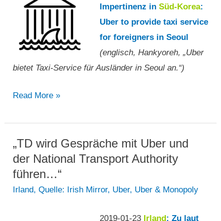
Impertinenz in
Süd-Korea
:
Uber to provide taxi service
for foreigners in Seoul
(englisch, Hankyoreh, „Uber
bietet Taxi-Service für Ausländer in Seoul an.“)
„Uber
Read More »
bietet
Taxi-
Service
„TD wird Gespräche mit Uber und
für
der National Transport Authority
Ausländer
führen…“
in
Irland
,
Quelle: Irish Mirror
,
Uber
,
Uber & Monopoly
Seoul
an.“
2019-01-23
Irland
: Zu laut