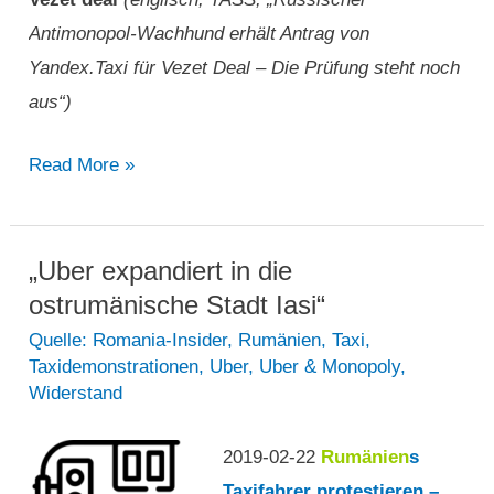
Antimonopol-Wachhund erhält Antrag von
Yandex.Taxi für Vezet Deal – Die Prüfung steht noch
aus“)
„Russischer
Read More »
Antimonopol-
Wachhund
erhält
„Uber expandiert in die
Antrag
ostrumänische Stadt Iasi“
von
Quelle: Romania-Insider
,
Rumänien
,
Taxi
,
Taxidemonstrationen
,
Uber
,
Uber & Monopoly
,
Yandex.Taxi
Widerstand
für
Vezet
2019-02-22
Rumänien
s
Deal…“
Taxifahrer protestieren –