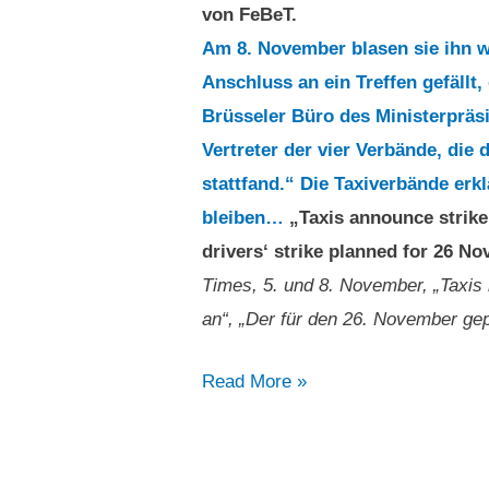
von FeBeT.
Am 8. November blasen sie ihn 
Anschluss an ein Treffen gefäll
Brüsseler Büro des Ministerpräs
Vertreter der vier Verbände, die
stattfand.“ Die Taxiverbände er
bleiben…
„Taxis announce strike
drivers‘ strike planned for 26 N
Times, 5. und 8. November, „Taxis
an“, „Der für den 26. November gep
„Der
Read More »
für
den
26.