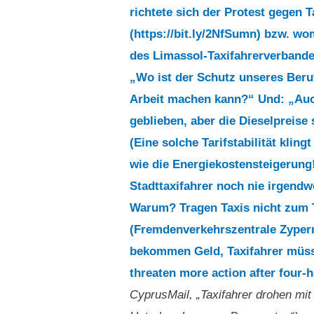
richtete sich der Protest gegen T
(https://bit.ly/2NfSumn) bzw. wom
des Limassol-Taxifahrerverband
„Wo ist der Schutz unseres Beruf
Arbeit machen kann?“ Und: „Auch 
geblieben, aber die Dieselpreise
(Eine solche Tarifstabilität klin
wie die Energiekostensteigerung!
Stadttaxifahrer noch nie irgend
Warum? Tragen Taxis nicht zum 
(Fremdenverkehrszentrale Zyper
bekommen Geld, Taxifahrer müsse
threaten more action after four
CyprusMail, „Taxifahrer drohen mi