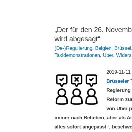
gegen
gedeckte
staatlich
Konzernwillkür
gedeckte
„Der für den 26. Novembe
Konzernwillkür
wird abgesagt“
(De-)Regulierung
,
Belgien
,
Brüssel
Taxidemonstrationen
,
Uber
,
Widers
2019-11-11
Brüsseler 
Regierung 
Reform zu
von Uber p
immer nach Belieben, aber als 
alles sofort angepasst“, beschwe