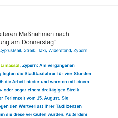
weiteren Maßnahmen nach
hung am Donnerstag“
 CyprusMail
,
Streik
,
Taxi
,
Widerstand
,
Zypern
9
Limassol
, Zypern: Am vergangenen
 legten die Stadttaxifahrer für vier Stunden
0h die Arbeit nieder und warnten mit einem
- oder sogar einem dreitägigen Streik
r Ferienzeit vom 15. August. Sie
egen den Wertverlust ihrer Taxilizenzen
enn sie diese verkaufen würden. Außerdem