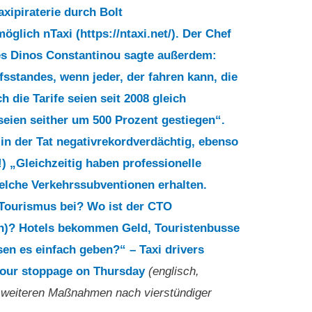
axipiraterie durch Bolt
öglich nTaxi (https://ntaxi.net/). Der Chef
es Dinos Constantinou sagte außerdem:
sstandes, wenn jeder, der fahren kann, die
die Tarife seien seit 2008 gleich
 seien seither um 500 Prozent gestiegen“.
gt in der Tat negativrekordverdächtig, ebenso
) „Gleichzeitig haben professionelle
welche Verkehrssubventionen erhalten.
Tourismus bei? Wo ist der CTO
n)? Hotels bekommen Geld, Touristenbusse
n es einfach geben?“ – Taxi drivers
-hour stoppage on Thursday
(englisch,
t weiteren Maßnahmen nach vierstündiger