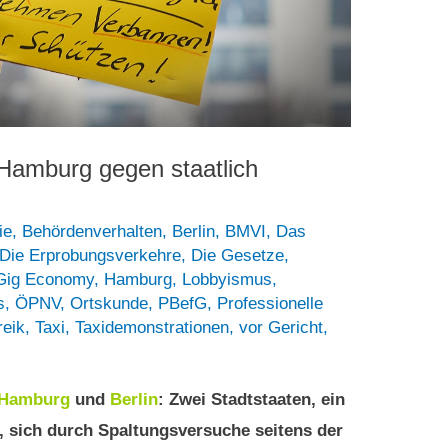
 Hamburg gegen staatlich
ie
,
Behördenverhalten
,
Berlin
,
BMVI
,
Das
Die Erprobungsverkehre
,
Die Gesetze
,
Gig Economy
,
Hamburg
,
Lobbyismus
,
s
,
ÖPNV
,
Ortskunde
,
PBefG
,
Professionelle
reik
,
Taxi
,
Taxidemonstrationen
,
vor Gericht
,
Hamburg
und
Berlin
: Zwei Stadtstaaten, ein
, sich durch Spaltungsversuche seitens der