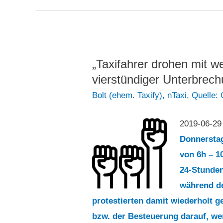
November
geplante
Streik
der
„Taxifahrer drohen mit 
Taxifahrer
vierstündiger Unterbrec
wird
Bolt (ehem. Taxify)
,
nTaxi
,
Quelle:
abgesagt“
2019-06-2
Donnerstag
von 6h – 1
24-Stunden
während de
protestierten damit wiederholt g
bzw. der Besteuerung darauf, w