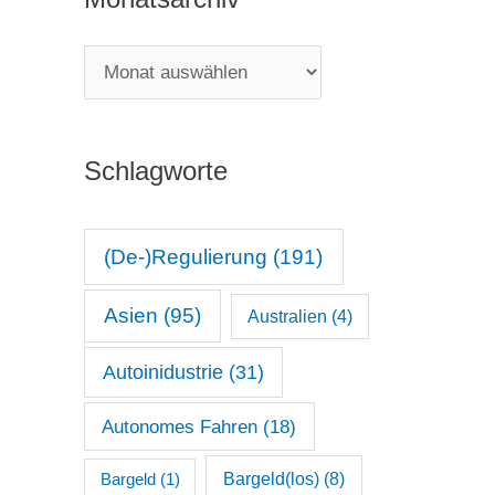
e
g
M
o
o
r
n
i
Schlagworte
a
e
t
n
s
(De-)Regulierung
(191)
a
Asien
(95)
Australien
(4)
r
c
Autoinidustrie
(31)
h
Autonomes Fahren
(18)
i
v
Bargeld(los)
(8)
Bargeld
(1)