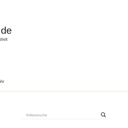
.de
 Welt
iv