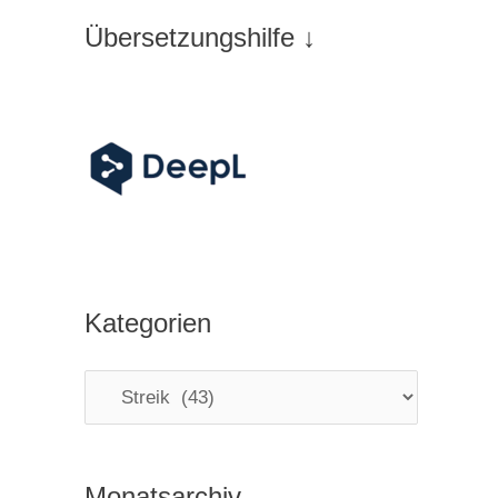
Übersetzungshilfe ↓
Kategorien
K
a
t
Monatsarchiv