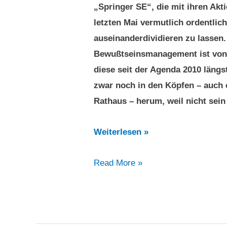
„Springer SE“, die mit ihren Ak
letzten Mai vermutlich ordentlich
auseinanderdividieren zu lassen
Bewußtseinsmanagement ist von 
diese seit der Agenda 2010 längs
zwar noch in den Köpfen – auch
Rathaus – herum, weil nicht sein
Taxidemos
Weiterlesen »
in
Taxidemos
Read More »
Berlin
in
und
Berlin
Hamburg
und
gegen
Hamburg
staatlich