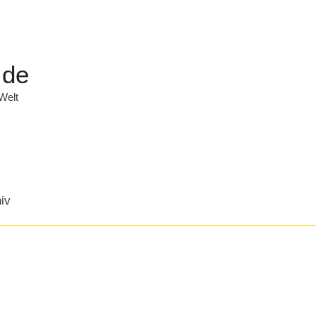
.de
 Welt
iv