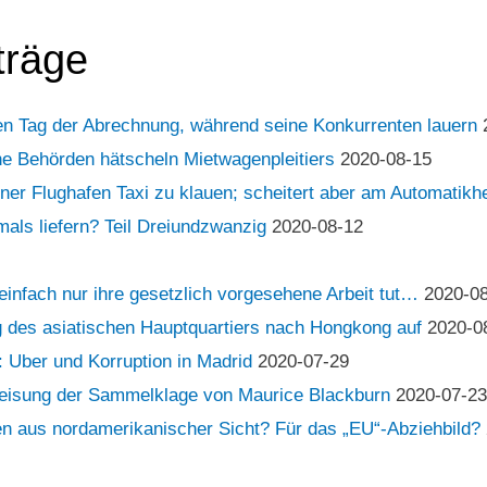
träge
den Tag der Abrechnung, während seine Konkurrenten lauern
he Behörden hätscheln Mietwagenpleitiers
2020-08-15
er Flughafen Taxi zu klauen; scheitert aber am Automatikh
als liefern? Teil Dreiundzwanzig
2020-08-12
infach nur ihre gesetzlich vorgesehene Arbeit tut…
2020-0
g des asiatischen Hauptquartiers nach Hongkong auf
2020-0
 Uber und Korruption in Madrid
2020-07-29
bweisung der Sammelklage von Maurice Blackburn
2020-07-2
en aus nordamerikanischer Sicht? Für das „EU“-Abziehbild?