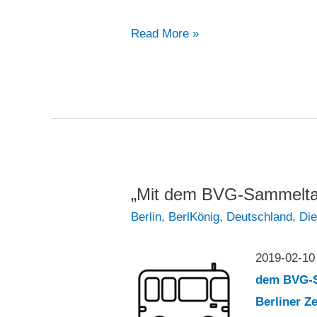
Verkehr
Read More »
in
Berlin:
Leider
klimaschädlich
„Mit dem BVG-Sammeltaxi
Berlin
,
BerlKönig
,
Deutschland
,
Di
2019-02-1
dem BVG-Sa
Berliner Z