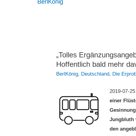
BerlKönig
„Tolles Ergänzungsange
Hoffentlich bald mehr da
BerlKönig
,
Deutschland
,
Die Erpro
2019-07-25
einer Flüst
Gesinnung,
Jungbluth
den angebl