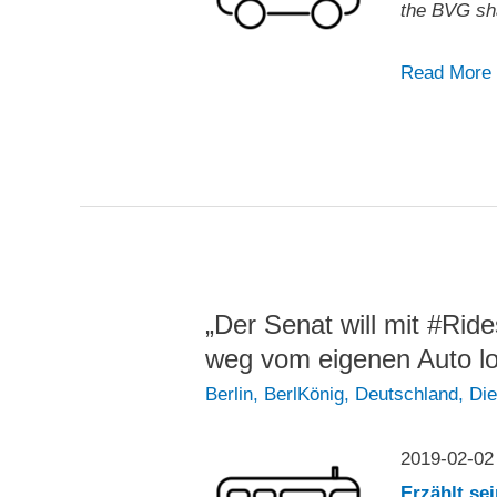
the BVG sha
„Mit
Read More
dem
BVG-
Sammeltaxi
Berlkönig
durch
Berlin:
Test“
„Der Senat will mit #Ri
weg vom eigenen Auto l
Berlin
,
BerlKönig
,
Deutschland
,
Di
2019-02-0
Erzählt se