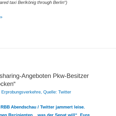
red taxi Berlkönig through Berlin“)
 »
desharing-Angeboten Pkw-Besitzer
ocken“
e Erprobungsverkehre
,
Quelle: Twitter
2
RBB Abendschau / Twitter jammert leise.
inen Rezipienten, „was der Senat will“. Eure