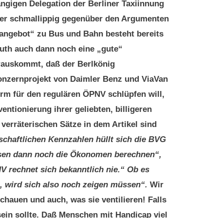
gigen Delegation der Berliner Taxiinnung
 eher schmallippig gegenüber den Argumenten
ngebot“ zu Bus und Bahn besteht bereits
luth auch dann noch eine „gute“
rauskommt, daß der Berlkönig
Konzernprojekt von Daimler Benz und ViaVan
rm für den regulären ÖPNV schlüpfen will,
ntionierung ihrer geliebten, billigeren
 verräterischen Sätze in dem Artikel sind
schaftlichen Kennzahlen hüllt sich die BVG
sen dann noch die Ökonomen berechnen“,
V rechnet sich bekanntlich nie.“ Ob es
n, wird sich also noch zeigen müssen“.
Wir
auen und auch, was sie ventilieren! Falls
ein sollte. Daß Menschen mit Handicap viel