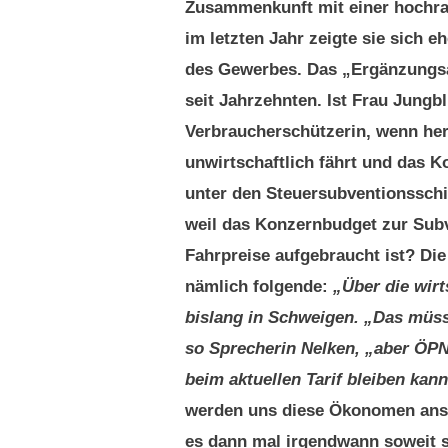
Zusammenkunft mit einer hochran
im letzten Jahr zeigte sie sich
des Gewerbes. Das „Ergänzungsa
seit Jahrzehnten. Ist Frau Jungb
Verbraucherschützerin, wenn he
unwirtschaftlich fährt und das 
unter den Steuersubventionsschi
weil das Konzernbudget zur Subve
Fahrpreise aufgebraucht ist? Die
nämlich folgende:
„Über die wirt
bislang in Schweigen. „Das müs
so Sprecherin Nelken, „aber ÖPN
beim aktuellen Tarif bleiben kan
werden uns diese Ökonomen ansch
es dann mal irgendwann soweit s