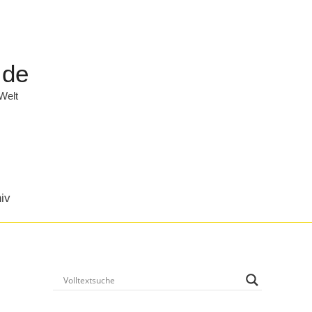
.de
 Welt
iv