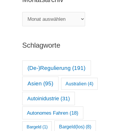
e
g
M
o
o
r
n
i
Schlagworte
a
e
t
n
s
(De-)Regulierung
(191)
a
Asien
(95)
Australien
(4)
r
c
Autoinidustrie
(31)
h
Autonomes Fahren
(18)
i
v
Bargeld(los)
(8)
Bargeld
(1)