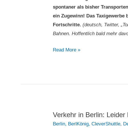
spontaner als bisher Transporten
ein Zugewinn! Das Taxigewerbe b
Fortschritte.
(deutsch, Twitter, „
Bahnen. Hoffentlich bald mehr dav
„Tolles
Read More »
Ergänzungsangebot
zu
Bussen
und
Bahnen.
Hoffentlich
bald
Verkehr in Berlin: Leider
mehr
Berlin
,
BerlKönig
,
CleverShuttle
,
D