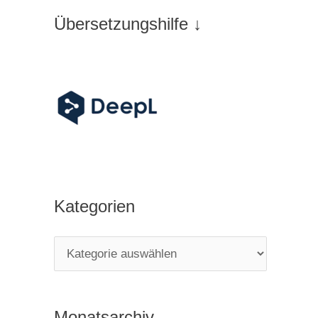
Übersetzungshilfe ↓
Kategorien
K
a
t
Monatsarchiv