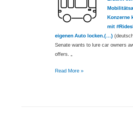
Mobilitäts
Konzerne k
mit #Ride
eigenen Auto locken.(…)
(deutsch
Senate wants to lure car owners a
offers. „
„Der
Read More »
Senat
will
mit
#Ridesharing-
Angeboten
Pkw-