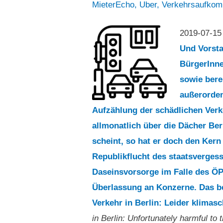
davon!“(…)
MieterEcho
,
Uber
,
Verkehrsaufko
2019-07-1
Und Vorsta
BürgerInne
sowie bere
außerorden
Aufzählung der schädlichen Verk
allmonatlich über die Dächer Ber
scheint, so hat er doch den Kern
Republikflucht des staatsverges
Daseinsvorsorge im Falle des Ö
Überlassung an Konzerne. Das be
Verkehr in Berlin: Leider klimas
in Berlin: Unfortunately harmful to 