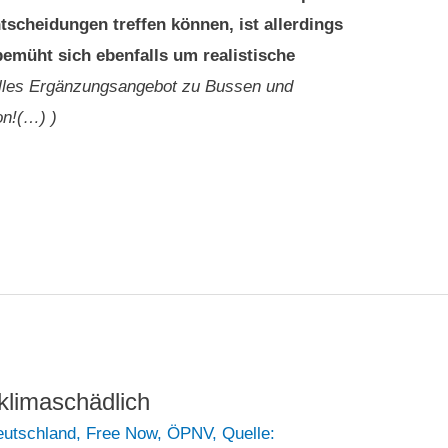
tscheidungen treffen können, ist allerdings
emüht sich ebenfalls um realistische
Tolles Ergänzungsangebot zu Bussen und
on!(…) )
 klimaschädlich
eutschland
,
Free Now
,
ÖPNV
,
Quelle: