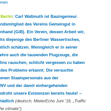
mmen
5
Berlin
: Carl Waßmuth ist Bauingenieur.
ndsmitglied des Vereins Gemeingut in
nhand (GiB). Ein Verein, dessen Arbeit wir,
its diejenige des Berliner Wassertisches,
tlich schätzen. Wenngleich er in seiner
ehre auch die tausenden Flugzeuge, die
lins rauschen, schlicht vergessen zu haben
 des Problems erkannt: Die versuchte
senen Staatspersonals aus der
PNV und der damit einhergehenden
droht unsere Existenzen bereits heute! –
chädlich
(deutsch, MieterEcho Juni ’19, „Traffic
the climate“)