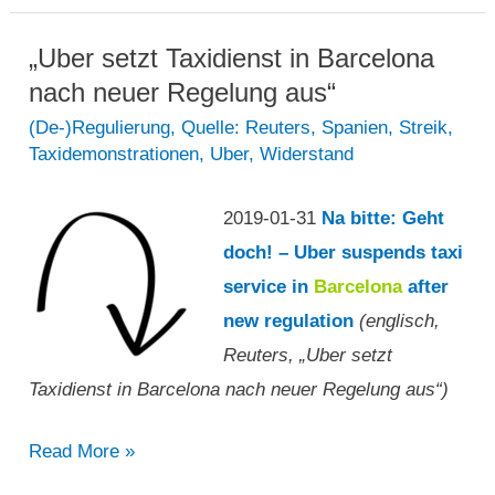
und
Cabify
„Uber setzt Taxidienst in Barcelona
stellen
nach neuer Regelung aus“
Dienste
(De-)Regulierung
,
Quelle: Reuters
,
Spanien
,
Streik
,
Taxidemonstrationen
,
Uber
,
Widerstand
in
der
2019-01-31
Na bitte: Geht
Stadt
doch! – Uber suspends taxi
ein“
service in
Barcelona
after
new regulation
(englisch,
Reuters, „Uber setzt
Taxidienst in Barcelona nach neuer Regelung aus“)
„Uber
Read More »
setzt