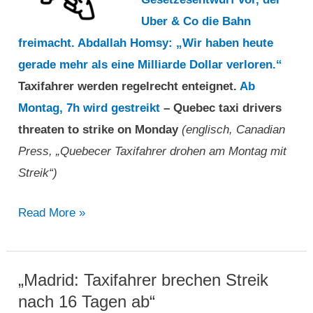
Uber & Co die Bahn
freimacht.
Abdallah Homsy: „Wir haben heute
gerade mehr als eine Milliarde Dollar verloren.“
Taxifahrer werden regelrecht enteignet.
Ab
Montag, 7h wird gestreikt
– Quebec taxi drivers
threaten to strike on Monday
(englisch,
Canadian
Press
, „Quebecer Taxifahrer drohen am Montag mit
Streik“)
„Quebecer
Read More »
Taxifahrer
drohen
am
„Madrid: Taxifahrer brechen Streik
Montag
nach 16 Tagen ab“