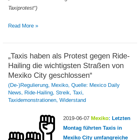
Taxiprotest“)
„STIB
Read More »
bestreitet
Werbung
für
„Taxis haben als Protest gegen Ride-
Uber
Hailing die wichtigsten Straßen von
nach
Mexiko City geschlossen“
Taxiprotest“
(De-)Regulierung
,
Mexiko
,
Quelle: Mexico Daily
News
,
Ride-Hailing
,
Streik
,
Taxi
,
Taxidemonstrationen
,
Widerstand
2019-06-07
Mexiko
: Letzten
Montag führten Taxis in
Mexiko City umfangreiche