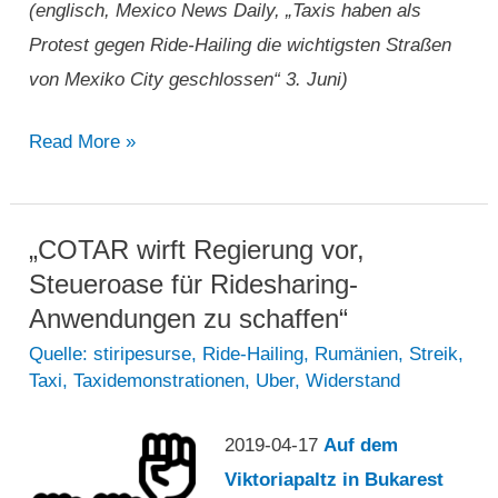
(englisch, Mexico News Daily, „Taxis haben als
Protest gegen Ride-Hailing die wichtigsten Straßen
von Mexiko City geschlossen“ 3. Juni)
„Taxis
Read More »
haben
als
Protest
„COTAR wirft Regierung vor,
gegen
Steueroase für Ridesharing-
Ride-
Anwendungen zu schaffen“
Hailing
Quelle: stiripesurse
,
Ride-Hailing
,
Rumänien
,
Streik
,
Taxi
,
Taxidemonstrationen
,
Uber
,
Widerstand
die
wichtigsten
2019-04-17
Auf dem
Straßen
Viktoriapaltz in Bukarest
von