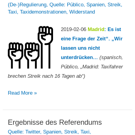
mit
(De-)Regulierung
,
Quelle: Público
,
Spanien
,
Streik
,
Taxi
,
Taxidemonstrationen
,
Widerstand
Streik“
2019-02-06
Madrid
: Es ist
eine Frage der Zeit“. „Wir
lassen uns nicht
unterdrücken…
(spanisch,
Público, „Madrid: Taxifahrer
brechen Streik nach 16 Tagen ab“)
„Madrid:
Read More »
Taxifahrer
brechen
Streik
Ergebnisse des Referendums
nach
Quelle: Twitter
,
Spanien
,
Streik
,
Taxi
,