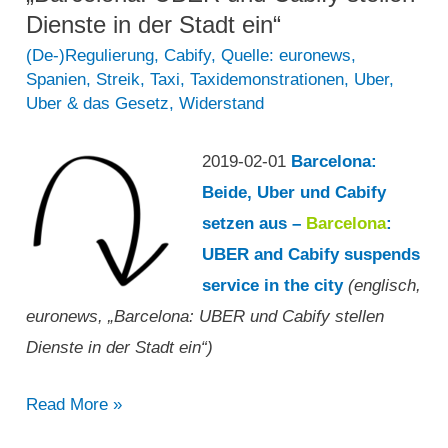
Dienste in der Stadt ein“
(De-)Regulierung
,
Cabify
,
Quelle: euronews
,
Spanien
,
Streik
,
Taxi
,
Taxidemonstrationen
,
Uber
,
Uber & das Gesetz
,
Widerstand
2019-02-01
Barcelona:
Beide, Uber und Cabify
setzen aus –
Barcelona
:
UBER and Cabify suspends
service in the city
(englisch,
euronews, „Barcelona: UBER und Cabify stellen
Dienste in der Stadt ein“)
„Barcelona:
Read More »
UBER