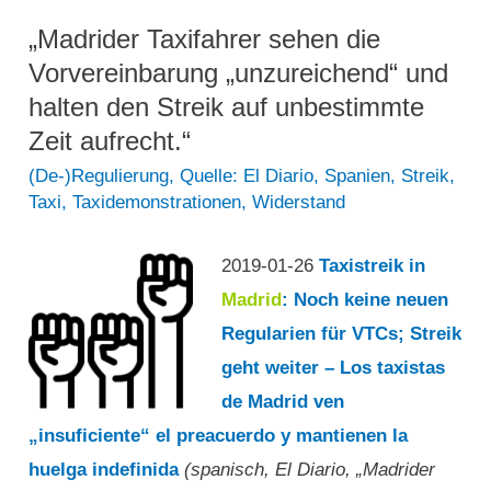
auch
der
„Madrider Taxifahrer sehen die
„Erpressung“
Vorvereinbarung „unzureichend“ und
des
halten den Streik auf unbestimmte
Taxis
Zeit aufrecht.“
nach
(De-)Regulierung
,
Quelle: El Diario
,
Spanien
,
Streik
,
Taxi
,
Taxidemonstrationen
,
Widerstand
und
die
2019-01-26
Taxistreik in
VTCs
Madrid
: Noch keine neuen
untersuchen,
Regularien für VTCs; Streik
ob
geht weiter – Los taxistas
sie
de Madrid ven
die
„insuficiente“ el preacuerdo y mantienen la
Hauptstadt
huelga indefinida
(spanisch, El Diario, „Madrider
verlassen