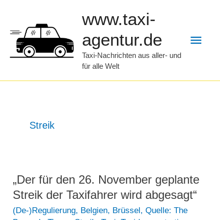
Zum
www.taxi-
Inhalt
Hau
agentur.de
springen
Taxi-Nachrichten aus aller- und
für alle Welt
Streik
„Der für den 26. November geplante
Streik der Taxifahrer wird abgesagt“
(De-)Regulierung
,
Belgien
,
Brüssel
,
Quelle: The