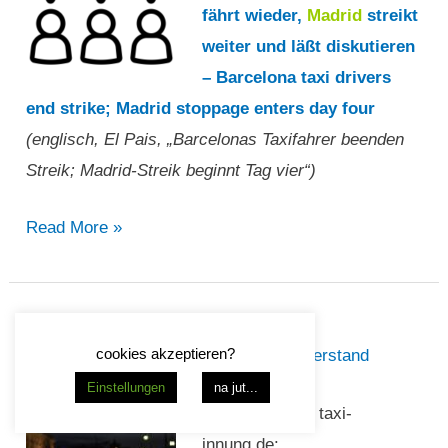
fährt wieder,
Madrid
streikt
unbestimmte
weiter und läßt diskutieren
Zeit
– Barcelona taxi drivers
aufrecht.“
end strike; Madrid stoppage enters day four
(englisch, El Pais, „Barcelonas Taxifahrer beenden
Streik; Madrid-Streik beginnt Tag vier“)
„Barcelonas
Read More »
Taxifahrer
beenden
Streik;
La Huelga
Madrid-
cookies akzeptieren?
Streik
,
Taxi
,
Taxidemonstrationen
,
Widerstand
Streik
Einstellungen
na jut...
beginnt
2019-01-24 auf taxi-
Tag
innung.de: