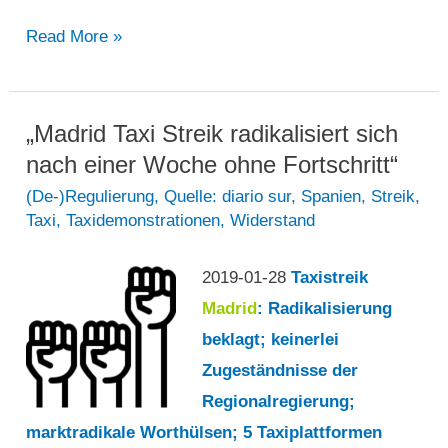
„Der
Read More »
Protest
der
Taxifahrer
„Madrid Taxi Streik radikalisiert sich
für
nach einer Woche ohne Fortschritt“
die
(De-)Regulierung
,
Quelle: diario sur
,
Spanien
,
Streik
,
Taxi
,
Taxidemonstrationen
,
Widerstand
Regulierung
geht
2019-01-28
Taxistreik
in
Madrid
: Radikalisierung
den
beklagt; keinerlei
achten
Zugeständnisse der
Tag
Regionalregierung;
ein,
marktradikale Worthülsen; 5 Taxiplattformen
während