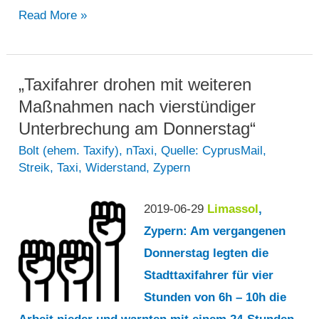
„Der
Read More »
für
den
26.
„Taxifahrer drohen mit weiteren
November
Maßnahmen nach vierstündiger
geplante
Unterbrechung am Donnerstag“
Streik
Bolt (ehem. Taxify)
,
nTaxi
,
Quelle: CyprusMail
,
Streik
,
Taxi
,
Widerstand
,
Zypern
der
Taxifahrer
2019-06-29
Limassol
,
wird
Zypern: Am vergangenen
abgesagt“
Donnerstag legten die
Stadttaxifahrer für vier
Stunden von 6h – 10h die