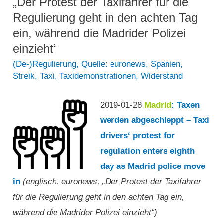
Taxifahrern
„Der Protest der Taxifahrer für die
im
Regulierung geht in den achten Tag
Paseo
ein, während die Madrider Polizei
de
einzieht“
la
(De-)Regulierung
,
Quelle: euronews
,
Spanien
,
Streik
,
Taxi
,
Taxidemonstrationen
,
Widerstand
Castellana,
in
2019-01-28
Madrid
: Taxen
Bildern“
werden abgeschleppt – Taxi
drivers‘ protest for
regulation enters eighth
day as Madrid police move
in
(englisch, euronews, „Der Protest der Taxifahrer
für die Regulierung geht in den achten Tag ein,
während die Madrider Polizei einzieht“)