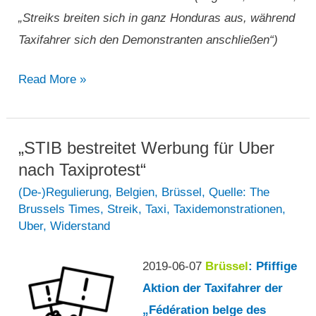
„Streiks breiten sich in ganz Honduras aus, während
Taxifahrer sich den Demonstranten anschließen“)
„Streiks
Read More »
breiten
sich
in
„STIB bestreitet Werbung für Uber
ganz
nach Taxiprotest“
Honduras
(De-)Regulierung
,
Belgien
,
Brüssel
,
Quelle: The
Brussels Times
,
Streik
,
Taxi
,
Taxidemonstrationen
,
aus,
Uber
,
Widerstand
während
Taxifahrer
2019-06-07
Brüssel
: Pfiffige
sich
Aktion der Taxifahrer der
den
„Fédération belge des