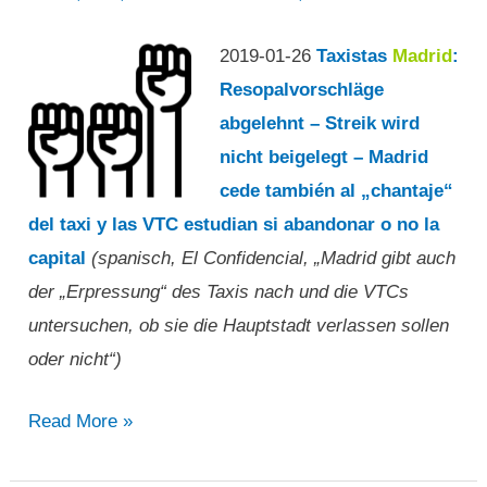
Fortschritt“
2019-01-26
Taxistas
Madrid
:
Resopalvorschläge
abgelehnt – Streik wird
nicht beigelegt – Madrid
cede también al „chantaje“
del taxi y las VTC estudian si abandonar o no la
capital
(spanisch, El Confidencial, „Madrid gibt auch
der „Erpressung“ des Taxis nach und die VTCs
untersuchen, ob sie die Hauptstadt verlassen sollen
oder nicht“)
„Madrid
Read More »
gibt