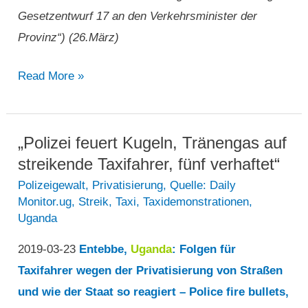
Gesetzentwurf 17 an den Verkehrsminister der
Provinz“) (26.März)
„Taxifahrer
Read More »
veranstalten
Proteste,
überbringen
„Polizei feuert Kugeln, Tränengas auf
Bedenken
streikende Taxifahrer, fünf verhaftet“
wegen
Polizeigewalt
,
Privatisierung
,
Quelle: Daily
Monitor.ug
,
Streik
,
Taxi
,
Taxidemonstrationen
,
Gesetzentwurf
Uganda
17
an
2019-03-23
Entebbe,
Uganda
: Folgen für
den
Taxifahrer wegen der Privatisierung von Straßen
Verkehrsminister
und wie der Staat so reagiert – Police fire bullets,