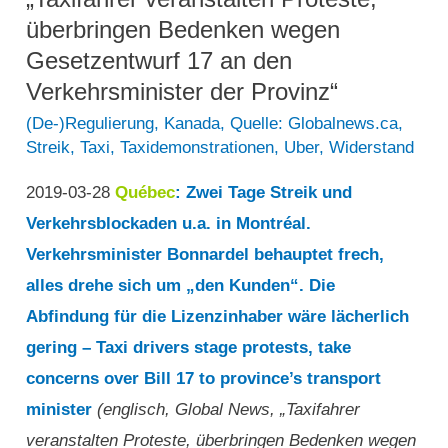
Steueroase
überbringen Bedenken wegen
für
Gesetzentwurf 17 an den
Ridesharing-
Verkehrsminister der Provinz“
Anwendungen
(De-)Regulierung
,
Kanada
,
Quelle: Globalnews.ca
,
Streik
,
Taxi
,
Taxidemonstrationen
,
Uber
,
Widerstand
zu
schaffen“
2019-03-28
Québec
: Zwei Tage Streik und
Verkehrsblockaden u.a. in Montréal.
Verkehrsminister Bonnardel behauptet frech,
alles drehe sich um „den Kunden“. Die
Abfindung für die Lizenzinhaber wäre lächerlich
gering – Taxi drivers stage protests, take
concerns over Bill 17 to province’s transport
minister
(englisch, Global News, „Taxifahrer
veranstalten Proteste, überbringen Bedenken wegen