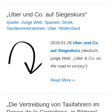
Taxidienst
in
„Uber und Co. auf Siegeskurs“
Barcelona
Quelle: Junge Welt
,
Spanien
,
Streik
,
Taxidemonstrationen
,
Uber
,
Widerstand
nach
neuer
2019-01-28
Uber und Co.
Regelung
auf Siegeskurs
(deutsch,
aus“
junge Welt, „Uber & Co. on
the road to victory“)
„Uber
Read More »
und
Co.
auf
„Die Vertreibung von Taxifahrern im
Siegeskurs“