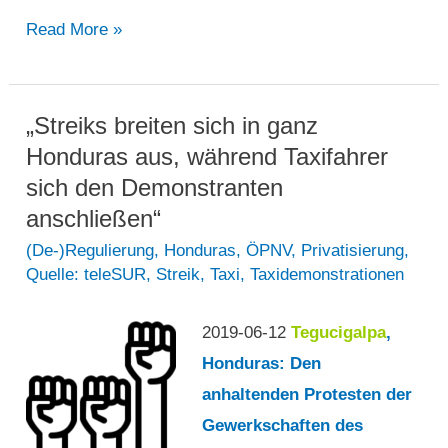
„Taxifahrer
Read More »
drohen
mit
weiteren
„Streiks breiten sich in ganz
Maßnahmen
Honduras aus, während Taxifahrer
nach
sich den Demonstranten
vierstündiger
anschließen“
Unterbrechung
(De-)Regulierung
,
Honduras
,
ÖPNV
,
Privatisierung
,
Quelle: teleSUR
,
Streik
,
Taxi
,
Taxidemonstrationen
am
Donnerstag“
2019-06-12
Tegucigalpa
,
Honduras: Den
anhaltenden Protesten der
Gewerkschaften des