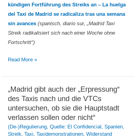
kündigen Fortführung des Streiks an – La huelga
die
del Taxi de Madrid se radicaliza tras una semana
Madrider
sin avances
(spanisch, diario sur, „Madrid Taxi
Polizei
Streik radikalisiert sich nach einer Woche ohne
einzieht“
Fortschritt“)
„Madrid
Read More »
Taxi
Streik
radikalisiert
„Madrid gibt auch der „Erpressung“
sich
des Taxis nach und die VTCs
nach
untersuchen, ob sie die Hauptstadt
einer
verlassen sollen oder nicht“
Woche
(De-)Regulierung
,
Quelle: El Confidencial
,
Spanien
,
Streik
,
Taxi
,
Taxidemonstrationen
,
Widerstand
ohne