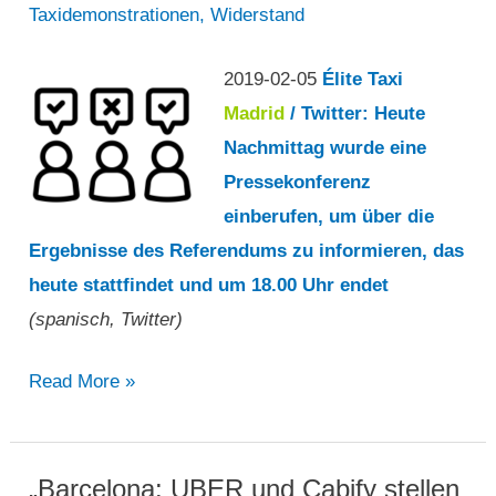
Taxidemonstrationen
,
Widerstand
16
Tagen
2019-02-05
Élite Taxi
ab“
Madrid
/ Twitter: Heute
Nachmittag wurde eine
Pressekonferenz
einberufen, um über die
Ergebnisse des Referendums zu informieren, das
heute stattfindet und um 18.00 Uhr endet
(spanisch, Twitter)
Ergebnisse
Read More »
des
Referendums
„Barcelona: UBER und Cabify stellen