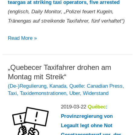
der
teargas at striking taxi operators, five arrested
Provinz“
(englisch, Daily Monitor, „Polizei feuert Kugeln,
Tränengas auf streikende Taxifahrer, fünf verhaftet“)
„Polizei
Read More »
feuert
Kugeln,
Tränengas
„Quebecer Taxifahrer drohen am
auf
Montag mit Streik“
streikende
(De-)Regulierung
,
Kanada
,
Quelle: Canadian Press
,
Taxi
,
Taxidemonstrationen
,
Uber
,
Widerstand
Taxifahrer,
fünf
2019-03-22
Québec
:
verhaftet“
Provinzregierung von
Legault legt ohne Not
Gesetzesentwurf vor, der