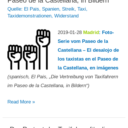
Paseo de la Castellana, in Bildern“
Quelle: El Pais
,
Spanien
,
Streik
,
Taxi
,
Taxidemonstrationen
,
Widerstand
2019-01-28
Madrid
: Foto-
Serie vom Paseo de la
Castellana – El desalojo de
los taxistas en el Paseo de
la Castellana, en imágenes
(spanisch, El Pais, „Die Vertreibung von Taxifahrern
im Paseo de la Castellana, in Bildern“)
„Die
Read More »
Vertreibung
von