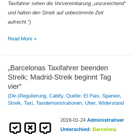
Taxifahrer sehen die Vorvereinbarung „unzureichend“
sollen
und halten den Streik auf unbestimmte Zeit
oder
aufrecht.“)
nicht“
„Madrider
Read More »
Taxifahrer
sehen
die
„Barcelonas Taxifahrer beenden
Vorvereinbarung
Streik; Madrid-Streik beginnt Tag
„unzureichend“
vier“
und
(De-)Regulierung
,
Cabify
,
Quelle: El Pais
,
Spanien
,
Streik
,
Taxi
,
Taxidemonstrationen
,
Uber
,
Widerstand
halten
den
2019-01-24
Administrativer
Streik
Unterschied:
Barcelona
auf