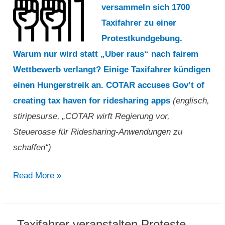
versammeln sich 1700
Mexiko
Taxifahrer zu einer
City
Protestkundgebung.
geschlossen“
Warum nur wird statt „Uber raus“ nach fairem
Wettbewerb verlangt? Einige Taxifahrer kündigen
einen Hungerstreik an. COTAR accuses Gov’t of
creating tax haven for ridesharing apps
(englisch,
stiripesurse, „COTAR wirft Regierung vor,
Steueroase für Ridesharing-Anwendungen zu
schaffen“)
„COTAR
Read More »
wirft
Regierung
vor,
„Taxifahrer veranstalten Proteste,