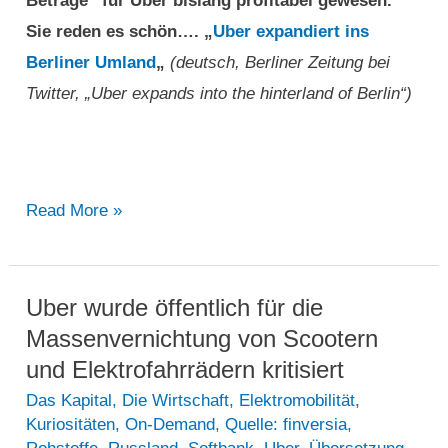
Beträge“ für Uber bislang profitabel gewesen.
Sie reden es schön…. „
Uber expandiert ins
Berliner Umland
„
(deutsch, Berliner Zeitung bei
Twitter, „Uber expands into the hinterland of Berlin“)
Uber
Read More »
expandiert
ins
Berliner
Uber wurde öffentlich für die
Umland
Massenvernichtung von Scootern
und Elektrofahrrädern kritisiert
Das Kapital
,
Die Wirtschaft
,
Elektromobilität
,
Kuriositäten
,
On-Demand
,
Quelle: finversia
,