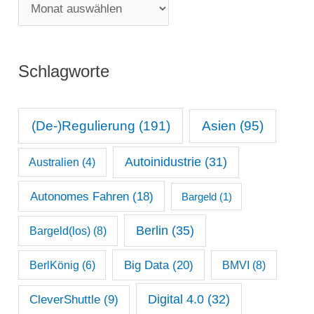
M
o
o
r
n
i
Schlagworte
a
e
t
n
s
(De-)Regulierung
(191)
Asien
(95)
a
Autoinidustrie
(31)
Australien
(4)
r
c
Autonomes Fahren
(18)
Bargeld
(1)
h
Berlin
(35)
Bargeld(los)
(8)
i
Big Data
(20)
v
BerlKönig
(6)
BMVI
(8)
Digital 4.0
(32)
CleverShuttle
(9)