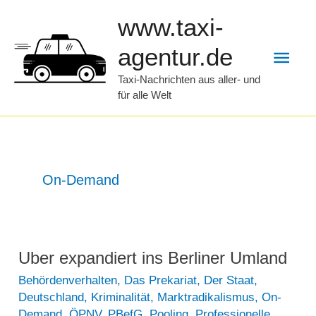
Zum
www.taxi-
Inhalt
Hau
agentur.de
springen
Taxi-Nachrichten aus aller- und
für alle Welt
On-Demand
Uber expandiert ins Berliner Umland
Behördenverhalten
,
Das Prekariat
,
Der Staat
,
Deutschland
,
Kriminalität
,
Marktradikalismus
,
On-
Demand
,
ÖPNV
,
PBefG
,
Pooling
,
Professionelle