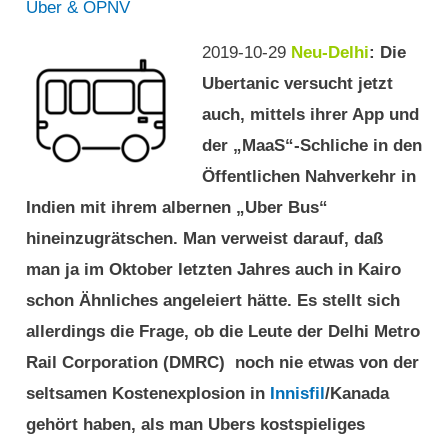
Uber & ÖPNV
für
den
2019-10-29
Neu-Delhi
: Die
Verkehr
Ubertanic versucht jetzt
auch, mittels ihrer App und
der „MaaS“-Schliche in den
Öffentlichen Nahverkehr in
Indien mit ihrem albernen „Uber Bus“
hineinzugrätschen. Man verweist darauf, daß
man ja im Oktober letzten Jahres auch in Kairo
schon Ähnliches angeleiert hätte. Es stellt sich
allerdings die Frage, ob die Leute der Delhi Metro
Rail Corporation (DMRC) noch nie etwas von der
seltsamen Kostenexplosion in
Innisfil
/Kanada
gehört haben, als man Ubers kostspieliges