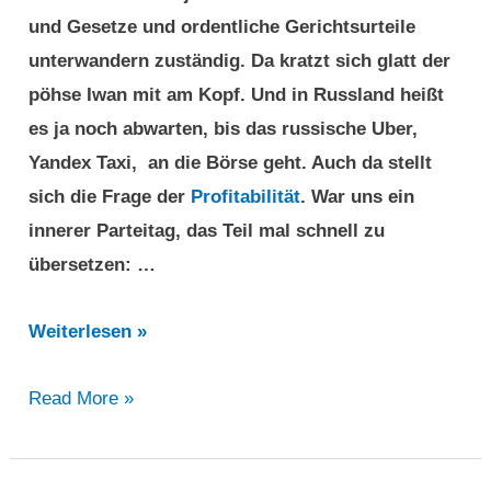
und Gesetze und ordentliche Gerichtsurteile
unterwandern zuständig. Da kratzt sich glatt der
pöhse Iwan mit am Kopf. Und in Russland heißt
es ja noch abwarten, bis das russische Uber,
Yandex Taxi, an die Börse geht. Auch da stellt
sich die Frage der
Profitabilität
. War uns ein
innerer Parteitag, das Teil mal schnell zu
übersetzen: …
Uber
Weiterlesen »
wurde
Uber
Read More »
öffentlich
wurde
für
öffentlich
die