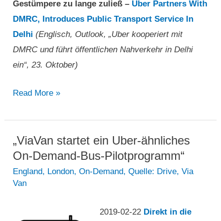
Gestümpere zu lange zuließ –
Uber Partners With
DMRC, Introduces Public Transport Service In
Delhi
(Englisch, Outlook, „Uber kooperiert mit
DMRC und führt öffentlichen Nahverkehr in Delhi
ein“, 23. Oktober)
Uber
Read More »
kooperiert
mit
DMRC
„ViaVan startet ein Uber-ähnliches
und
On-Demand-Bus-Pilotprogramm“
führt
England
,
London
,
On-Demand
,
Quelle: Drive
,
Via
Van
„öffentlichen
Nahverkehr“
2019-02-22
Direkt in die
in