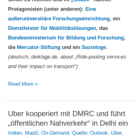
Protagonisten (unter anderen):
Eine
außeruniversitäre Forschungseinrichtung
, ein
Dienstleister für Mobilitätslösungen
, das
Bundesministerium für Bildung und Forschung
,
die
Mercator-Stiftung
und ein
Soziologe
.
(deutsch, dieklage.de, about „Ride-pooling services
and their impact on transport“)
Ride-
Read More »
Pooling-
Dienste
und
Uber kooperiert mit DMRC und führt
ihre
„öffentlichen Nahverkehr“ in Delhi ein
Bedeutung
Indien
,
MaaS
,
On-Demand
,
Quelle: Outlook
,
Uber
,