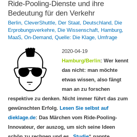
für
Ride-Pooling-Dienste und ihre
Massenvernichtung
die
Bedeutung für den Verkehr
von
Massenvernichtung
Scootern
Berlin
,
CleverShuttle
,
Der Staat
,
Deutschland
,
Die
Erprobungsverkehre
,
Die Wissenschaft
,
Hamburg
,
von
und
MaaS
,
On-Demand
,
Quelle: Die Klage
,
Umfrage
Scootern
Elektrofahrrädern
und
kritisiert
2020-04-19
Elektrofahrrädern
Hamburg/Berlin
: Wer kennt
kritisiert
das nicht: man möchte
etwas wissen, also fängt
man an zu forschen
respektive zu denken. Nicht immer führt das zum
gewünschten Erfolg.
Lesen Sie selbst auf
dieklage.de
: Das Märchen vom Ride-Pooling-
Innovateur, der auszog, um sich seine Ideen
schön zu rechnen und es „
Studie
“ nannte.