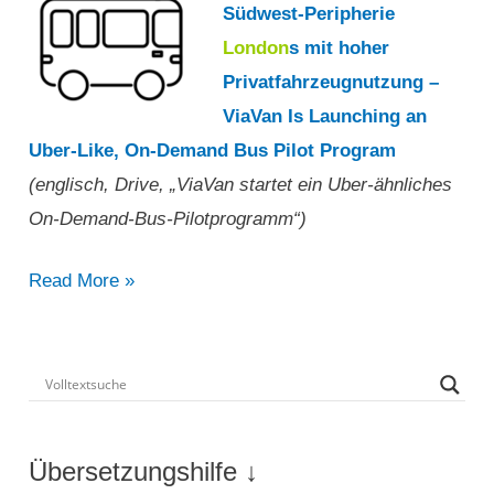
Südwest-Peripherie
Delhi
London
s mit hoher
ein
Privatfahrzeugnutzung –
ViaVan Is Launching an
Uber-Like, On-Demand Bus Pilot Program
(englisch, Drive, „ViaVan startet ein Uber-ähnliches
On-Demand-Bus-Pilotprogramm“)
„ViaVan
Read More »
startet
ein
Uber-
ähnliches
On-
Übersetzungshilfe ↓
Demand-