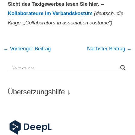
Sicht des Taxigewerbes
lesen Sie hier. –
Kollaborateure im Verbandskostü
m
(deutsch, die
Klage, „Collaborators in association costume“)
Post
←
Vorheriger Beitrag
Nächster Beitrag
→
navigation
Übersetzungshilfe ↓