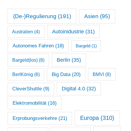
t
n
s
(De-)Regulierung
(191)
Asien
(95)
a
Autoinidustrie
(31)
Australien
(4)
r
c
Autonomes Fahren
(18)
Bargeld
(1)
h
Berlin
(35)
Bargeld(los)
(8)
i
Big Data
(20)
v
BerlKönig
(6)
BMVI
(8)
Digital 4.0
(32)
CleverShuttle
(9)
Elektromobilität
(16)
Europa
(310)
Erprobungsverkehre
(21)