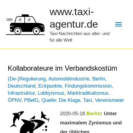
Zum
www.taxi-
Inhalt
Hau
agentur.de
springen
Taxi-Nachrichten aus aller- und
für alle Welt
Kollaborateure im Verbandskostüm
(De-)Regulierung
,
Automobilindustrie
,
Berlin
,
Deutschland
,
Eckpunkte
,
Findungskommission
,
Infrastruktur
,
Lobbyismus
,
Marktradikalismus
,
ÖPNV
,
PBefG
,
Quelle: Die Klage
,
Taxi
,
Vereinsmeier
2020-05-18
Berlin
: Unter
maximalem Zynismus und
der üblichen