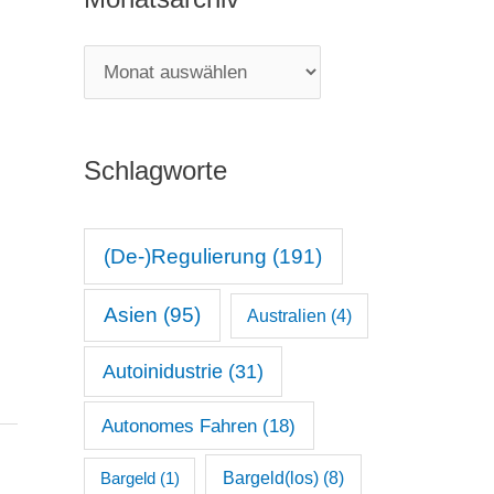
e
g
M
o
o
r
n
i
Schlagworte
a
e
t
n
s
(De-)Regulierung
(191)
a
Asien
(95)
Australien
(4)
r
c
Autoinidustrie
(31)
h
Autonomes Fahren
(18)
i
v
Bargeld(los)
(8)
Bargeld
(1)