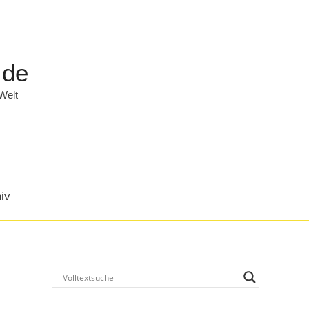
.de
 Welt
iv