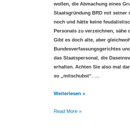
wollen, die Abmachung eines Gru
Staatsgründung BRD mit seiner r
noch und hätte keine feudalisti
Personals zu verzeichnen, sähe d
Gibt es doch alte, aber gleichwoh
Bundesverfassungsgerichtes und 
das Staatspersonal, die Daseins
erhalten. Achten Sie also mal da
so „mitschubst“. …
Nudging
Weiterlesen »
at
Nudging
Read More »
it’s
at
best:
it’s
MaaS