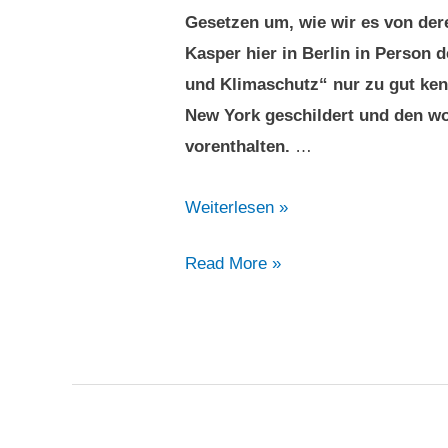
Gesetzen um, wie wir es von der
Kasper hier in Berlin in Person 
und Klimaschutz“ nur zu gut ken
New York geschildert und den wo
vorenthalten.
…
Drüben
Weiterlesen »
wie
Drüben
Read More »
hüben:
wie
Städtische
hüben:
Behörden
Städtische
hätscheln
Behörden
Mietwagenpleitiers
hätscheln