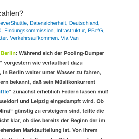
zahlen?
leverShuttle
,
Datensicherheit
,
Deutschland
,
0
,
Findungskommission
,
Infrastruktur
,
PBefG
,
tter
,
Verkehrsaufkommen
,
Via Van
9
Berlin
: Während sich der Pooling-Dumper
“ vorgestern wie verlautbart dazu
, in Berlin weiter unter Wasser zu fahren,
ern bekannt, daß sein Müslikonkurrent
ttle
“ zunächst erheblich Federn lassen muß
sseldorf und Leipzig eingedampft wird. Ob
rai“ günstig zu ersteigern sind, teilte die
icht klar, ob dies bereits der Beginn der im
ehenden Marktaufteilung ist. Von ihrem