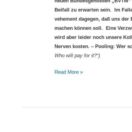
neuen Bundesgenossen „BVTM“ d
Beifall zu erwarten sein. Im Fal
vehement dagegen, daß uns der 
machen können soll. Eine Verzwe
wird aber leider noch unsere Ko
Nerven kosten. – Pooling: Wer s
Who will pay for it?“)
Pooling:
Read More »
Wer
soll
das
bezahlen?