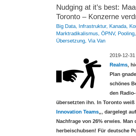
Nudging at it’s best: Ma
Toronto – Konzerne verd
Big Data
,
Infrastruktur
,
Kanada
,
Ko
Marktradikalismus
,
ÖPNV
,
Pooling
Übersetzung
,
Via Van
2019-12-3
Realms
, h
Plan gnade
schönes Be
den Radio-
übersetzten ihn. In Toronto weiß
Innovation Teams
„, dargelegt au
Nachfrage von 26% erwies. Man d
herbeischubsen! Für deutsche Po