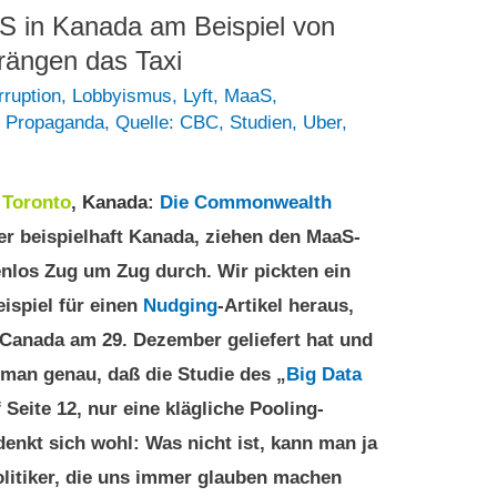
aS in Kanada am Beispiel von
rängen das Taxi
rruption
,
Lobbyismus
,
Lyft
,
MaaS
,
,
Propaganda
,
Quelle: CBC
,
Studien
,
Uber
,
1
Toronto
, Kanada
:
Die Commonwealth
ier beispielhaft Kanada, ziehen den MaaS-
nlos Zug um Zug durch. Wir pickten ein
ispiel für einen
Nudging
-Artikel heraus,
Canada am 29. Dezember geliefert hat und
 man genau, daß die Studie des „
Big Data
f Seite 12, nur eine klägliche Pooling-
enkt sich wohl: Was nicht ist, kann man ja
litiker, die uns immer glauben machen