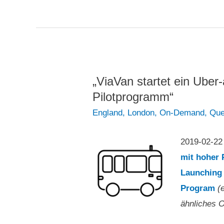
best:
in
MaaS
Kanada
in
am
Kanada
Beispiel
am
von
„ViaVan startet ein Ube
Beispiel
Toronto
Pilotprogramm“
von
–
England
,
London
,
On-Demand
,
Que
Toronto
Konzerne
–
verdrängen
2019-02-22
Konzerne
das
mit hoher 
verdrängen
Taxi
Launching 
das
Program
(
Taxi
ähnliches 