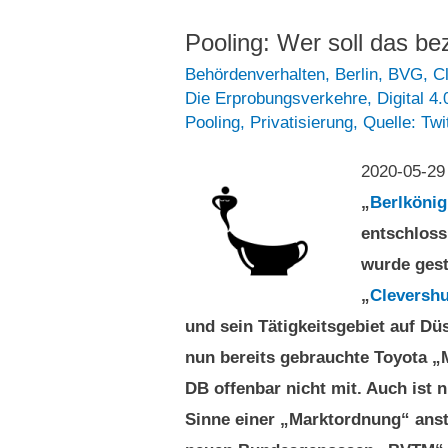
Mietwagenpleitiers
Pooling: Wer soll das be
Behördenverhalten
,
Berlin
,
BVG
,
C
Die Erprobungsverkehre
,
Digital 4.
Pooling
,
Privatisierung
,
Quelle: Twi
2020-05-2
„
Berlkönig
entschloss
wurde gest
„
Clevershu
und sein Tätigkeitsgebiet auf Dü
nun bereits gebrauchte Toyota „Mi
DB offenbar nicht mit. Auch ist n
Sinne einer „Marktordnung“ anst