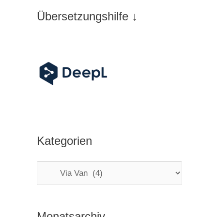
Übersetzungshilfe ↓
Kategorien
K
a
t
Monatsarchiv