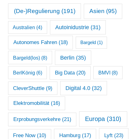
n
s
(De-)Regulierung
(191)
Asien
(95)
a
Autoinidustrie
(31)
Australien
(4)
r
c
Autonomes Fahren
(18)
Bargeld
(1)
h
Berlin
(35)
Bargeld(los)
(8)
i
Big Data
(20)
v
BerlKönig
(6)
BMVI
(8)
Digital 4.0
(32)
CleverShuttle
(9)
Elektromobilität
(16)
Europa
(310)
Erprobungsverkehre
(21)
Lyft
(23)
Free Now
(10)
Hamburg
(17)