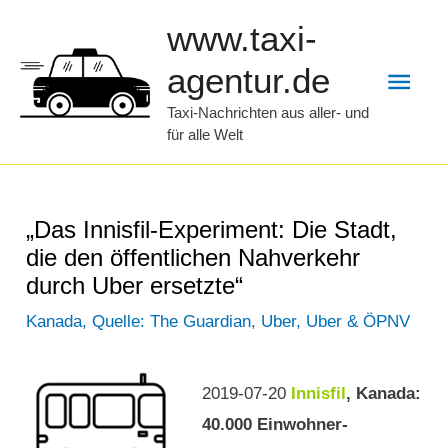
Zum
www.taxi-
Inhalt
Hau
agentur.de
springen
Taxi-Nachrichten aus aller- und
für alle Welt
„Das Innisfil-Experiment: Die Stadt,
die den öffentlichen Nahverkehr
durch Uber ersetzte“
Kanada
,
Quelle: The Guardian
,
Uber
,
Uber & ÖPNV
2019-07-20
Innisfil
, Kanada:
40.000 Einwohner-