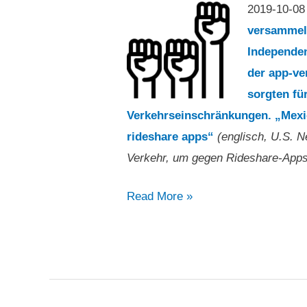
2019-10-0
versammelt
Independe
der app-ve
sorgten fü
Verkehrseinschränkungen. „Mexico
rideshare apps“
(englisch, U.S. N
Verkehr, um gegen Rideshare-Apps 
Mexikanische
Read More »
Taxifahrer
protestieren
gegen
Uber,
Cabify