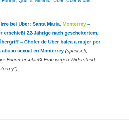
e Fahrer
,
Quelle: Milenio
,
Uber
,
Uber & das
Irre bei Uber: Santa Maria,
Monterrey
–
r erschießt 22-Jährige nach gescheitertem,
Übergriff – Chofer de Uber balea a mujer por
 a abuso sexual en Monterrey
(spanisch,
ber Fahrer erschießt Frau wegen Widerstand
terrey“)