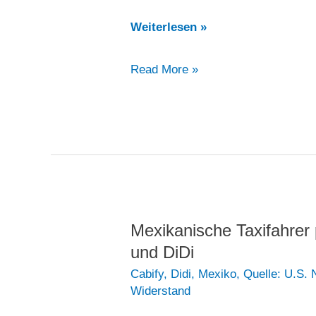
Mexikanische
Weiterlesen »
Nationalgarde
Mexikanische
Read More »
will
Nationalgarde
gegen
will
Uber
gegen
vorgehen,
Uber
während
vorgehen,
der
während
Drogenkrieg
der
tobt
Mexikanische Taxifahrer 
Drogenkrieg
und DiDi
tobt
Cabify
,
Didi
,
Mexiko
,
Quelle: U.S.
Widerstand