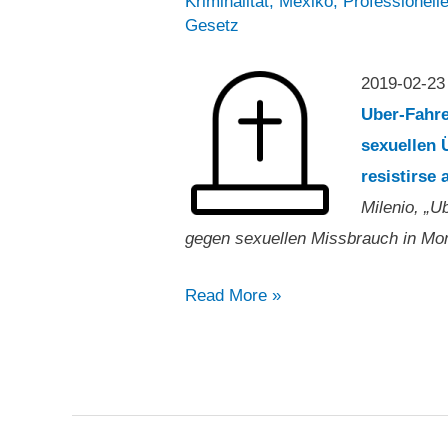
Kriminalität
,
Mexiko
,
Professionell
von
Gesetz
Mexiko
City
2019-02-23
geschlossen“
Uber-Fahre
sexuellen 
resistirse
Milenio, „U
gegen sexuellen Missbrauch in Mon
„Uber
Read More »
Fahrer
erschießt
Frau
wegen