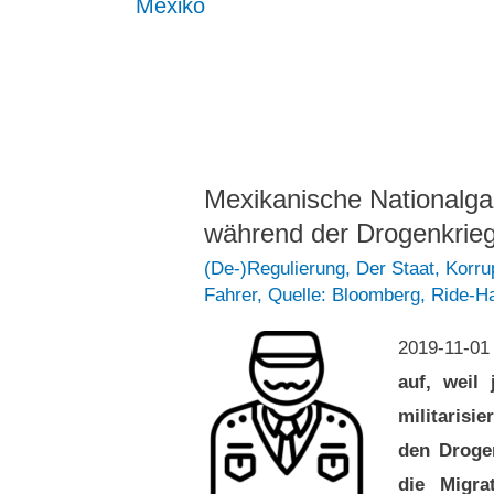
Mexiko
Mexikanische Nationalga
während der Drogenkrieg
(De-)Regulierung
,
Der Staat
,
Korru
Fahrer
,
Quelle: Bloomberg
,
Ride-Ha
2019-11-0
auf, weil
militarisi
den Drogen
die Migra