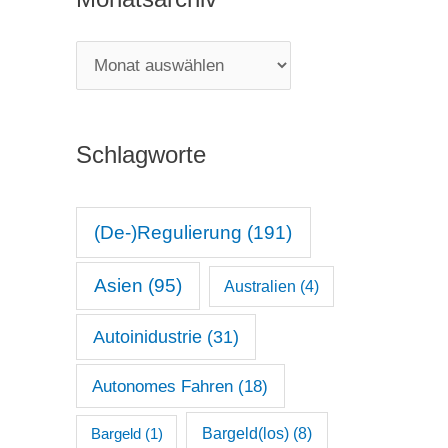
e
g
M
o
o
r
n
i
Schlagworte
a
e
t
n
s
(De-)Regulierung
(191)
a
Asien
(95)
Australien
(4)
r
c
Autoinidustrie
(31)
h
Autonomes Fahren
(18)
i
v
Bargeld(los)
(8)
Bargeld
(1)