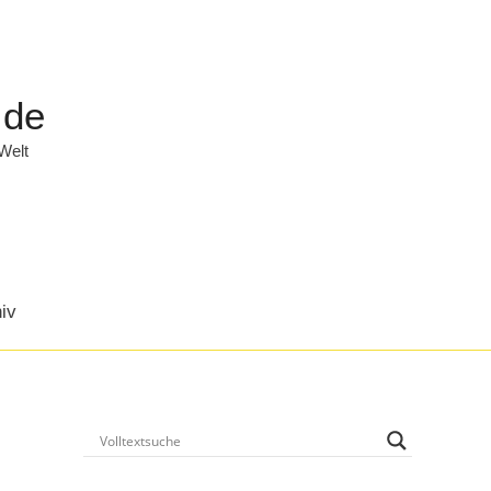
.de
 Welt
iv