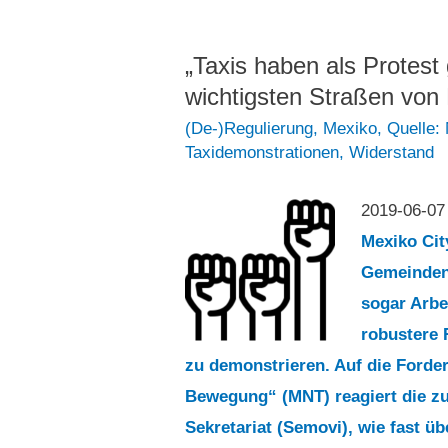
und
DiDi
„Taxis haben als Protest
wichtigsten Straßen von
(De-)Regulierung
,
Mexiko
,
Quelle:
Taxidemonstrationen
,
Widerstand
2019-06-0
Mexiko Cit
Gemeinden
sogar Arbe
robustere 
zu demonstrieren. Auf die Forde
Bewegung“ (MNT) reagiert die zu
Sekretariat (Semovi), wie fast ü