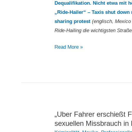
Dequalifikation. Nicht etwa mit 
„Ride-Hailer“ – Taxis shut down 
sharing protest
(englisch, Mexico
Ride-Hailing die wichtigsten Straß
„Taxis
Read More »
haben
als
Protest
gegen
Ride-
Hailing
die
„Uber Fahrer erschießt
wichtigsten
sexuellen Missbrauch in
Straßen