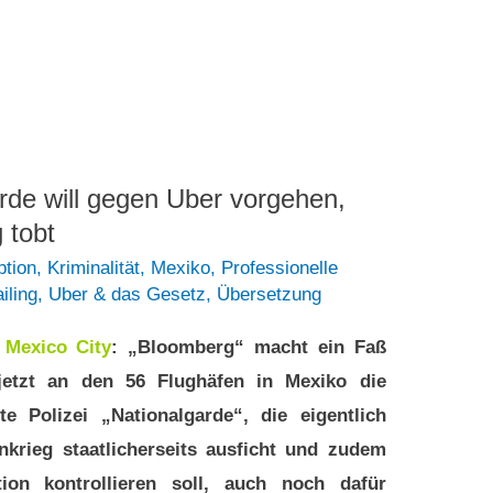
rde will gegen Uber vorgehen,
 tobt
ption
,
Kriminalität
,
Mexiko
,
Professionelle
iling
,
Uber & das Gesetz
,
Übersetzung
1
Mexico City
: „Bloomberg“ macht ein Faß
 jetzt an den 56 Flughäfen in Mexiko die
erte Polizei „Nationalgarde“, die eigentlich
krieg staatlicherseits ausficht und zudem
tion kontrollieren soll, auch noch dafür