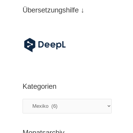
Übersetzungshilfe ↓
Kategorien
K
a
t
Monatsarchiv