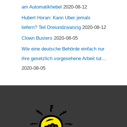
am Automatikhebel
2020-08-12
Hubert Horan: Kann Uber jemals
liefern? Teil Dreiundzwanzig
2020-08-12
Clown Busters
2020-08-05
Wie eine deutsche Behörde einfach nur
ihre gesetzlich vorgesehene Arbeit tut…
2020-08-05