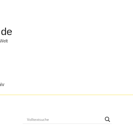
.de
 Welt
iv