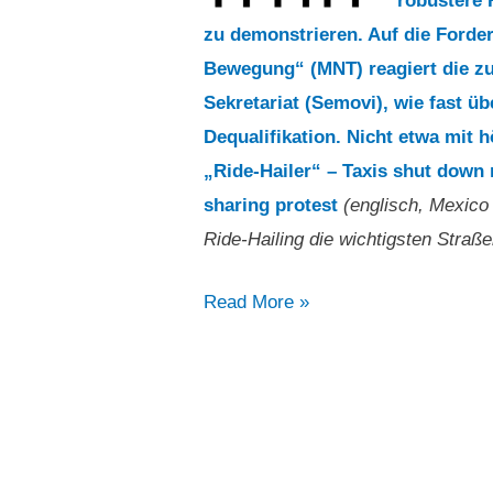
robustere 
zu demonstrieren. Auf die Forde
Bewegung“ (MNT) reagiert die zu
Sekretariat (Semovi), wie fast ü
Dequalifikation. Nicht etwa mit 
„Ride-Hailer“ – Taxis shut down 
sharing protest
(englisch, Mexico
Ride-Hailing die wichtigsten Straß
„Taxis
Read More »
haben
als
Protest
gegen
Ride-