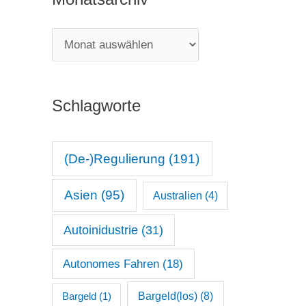
e
g
M
o
o
r
n
i
Schlagworte
a
e
t
n
s
(De-)Regulierung
(191)
a
Asien
(95)
Australien
(4)
r
c
Autoinidustrie
(31)
h
Autonomes Fahren
(18)
i
v
Bargeld(los)
(8)
Bargeld
(1)