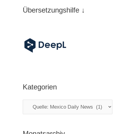
Übersetzungshilfe ↓
Kategorien
K
a
t
Monatsarchiv