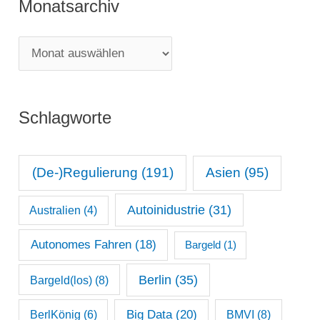
Monatsarchiv
e
g
M
o
o
r
n
i
Schlagworte
a
e
t
n
s
(De-)Regulierung
(191)
Asien
(95)
a
Autoinidustrie
(31)
Australien
(4)
r
c
Autonomes Fahren
(18)
Bargeld
(1)
h
Berlin
(35)
Bargeld(los)
(8)
i
Big Data
(20)
v
BerlKönig
(6)
BMVI
(8)