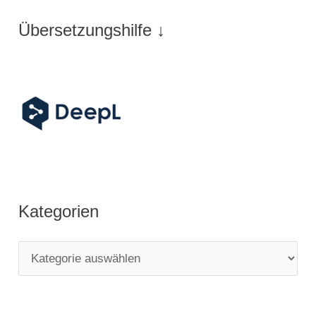
Übersetzungshilfe ↓
Kategorien
K
a
t