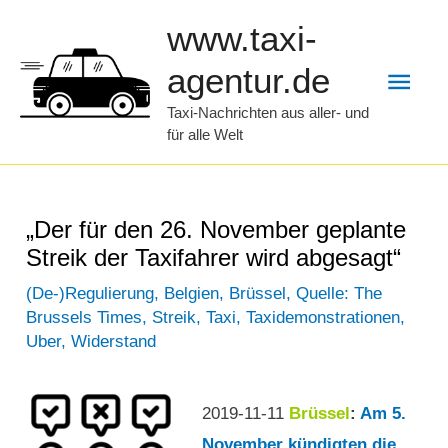
Zum
www.taxi-
Inhalt
Hau
agentur.de
springen
Taxi-Nachrichten aus aller- und
für alle Welt
„Der für den 26. November geplante
Streik der Taxifahrer wird abgesagt“
(De-)Regulierung
,
Belgien
,
Brüssel
,
Quelle: The
Brussels Times
,
Streik
,
Taxi
,
Taxidemonstrationen
,
Uber
,
Widerstand
2019-11-11
Brüssel
:
Am 5.
November kündigten die