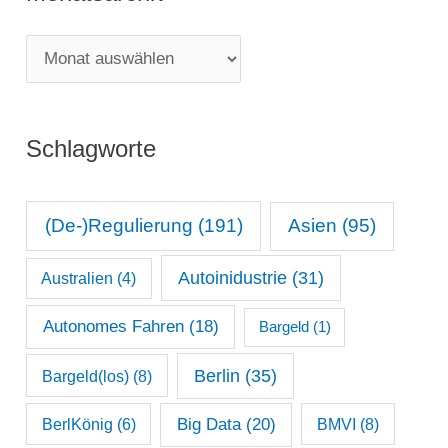
g
M
o
o
r
n
i
Schlagworte
a
e
t
n
s
(De-)Regulierung
(191)
Asien
(95)
a
Autoinidustrie
(31)
Australien
(4)
r
c
Autonomes Fahren
(18)
Bargeld
(1)
h
Berlin
(35)
Bargeld(los)
(8)
i
Big Data
(20)
v
BerlKönig
(6)
BMVI
(8)