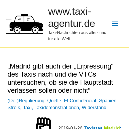
Zum
www.taxi-
Inhalt
Hau
agentur.de
springen
Taxi-Nachrichten aus aller- und
für alle Welt
„Madrid gibt auch der „Erpressung“
des Taxis nach und die VTCs
untersuchen, ob sie die Hauptstadt
verlassen sollen oder nicht“
(De-)Regulierung
,
Quelle: El Confidencial
,
Spanien
,
Streik
,
Taxi
,
Taxidemonstrationen
,
Widerstand
2019-01-26
Taxistas
Madrid
: