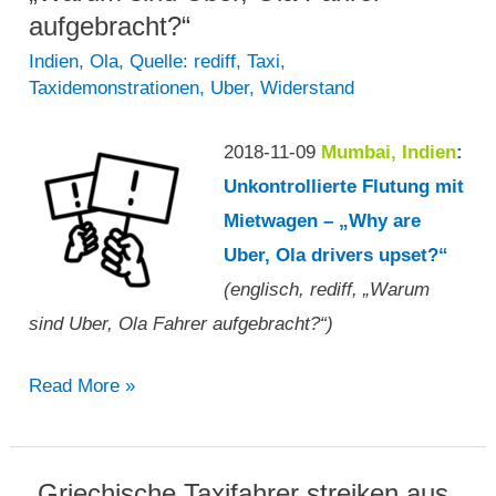
eine
aufgebracht?“
überarbeitete
Indien
,
Ola
,
Quelle: rediff
,
Taxi
,
Taxidemonstrationen
,
Uber
,
Widerstand
„Online
Taxiregelung“
2018-11-09
Mumbai, Indien
:
erlassen“
Unkontrollierte Flutung mit
Mietwagen – „Why are
Uber, Ola drivers upset?“
(englisch, rediff, „Warum
sind Uber, Ola Fahrer aufgebracht?“)
„Warum
Read More »
sind
Uber,
Ola
„Griechische Taxifahrer streiken aus