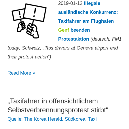
2019-01-12
Illegale
ausländische Konkurrenz:
Taxifahrer am Flughafen
Genf
beenden
Protestaktion
(deutsch, FM1
today, Schweiz, „Taxi drivers at Geneva airport end
their protest action“)
„Taxifahrer
Read More »
am
Flughafen
Genf
„Taxifahrer in offensichtlichem
beenden
Selbstverbrennungsprotest stirbt“
Protestaktion“
Quelle: The Korea Herald
,
Südkorea
,
Taxi