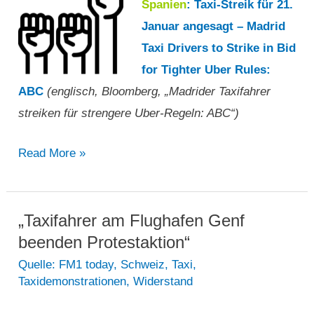
Spanien
: Taxi-Streik für 21.
Januar angesagt – Madrid
Taxi Drivers to Strike in Bid
for Tighter Uber Rules:
ABC
(englisch, Bloomberg, „Madrider Taxifahrer
streiken für strengere Uber-Regeln: ABC“)
„Madrider
Read More »
Taxifahrer
streiken
für
„Taxifahrer am Flughafen Genf
strengere
beenden Protestaktion“
Uber-
Quelle: FM1 today
,
Schweiz
,
Taxi
,
Taxidemonstrationen
,
Widerstand
Regeln:
ABC“