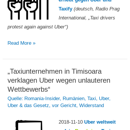
protestieren“
Taxify
(deutsch, Radio Prag
International, „Taxi drivers
protest again against Uber“)
Prager
Read More »
Taxifahrer
protestieren
erneut
„Taxiunternehmen in Timisoara
gegen
verklagen Uber wegen unlauteren
Uber
Wettbewerbs“
und
Quelle: Romania-Insider
,
Rumänien
,
Taxi
,
Uber
,
Uber & das Gesetz
,
vor Gericht
,
Widerstand
Taxify
2018-11-10
Uber weltweit