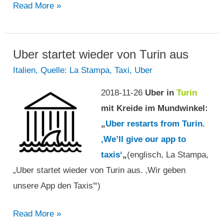
Uber
Read More »
im
Scheinwerferlicht,
während
Uber startet wieder von Turin aus
Taxifahrer
Italien
,
Quelle: La Stampa
,
Taxi
,
Uber
Beamte
2018-11-26
Uber in
Turin
des
mit Kreide im Mundwinkel:
Stadtrats
„
Uber restarts from Turin.
von
‚We’ll give our app to
York
taxis‘
„
(englisch, La Stampa,
treffen
„Uber startet wieder von Turin aus. ‚Wir geben
unsere App den Taxis'“)
Uber
Read More »