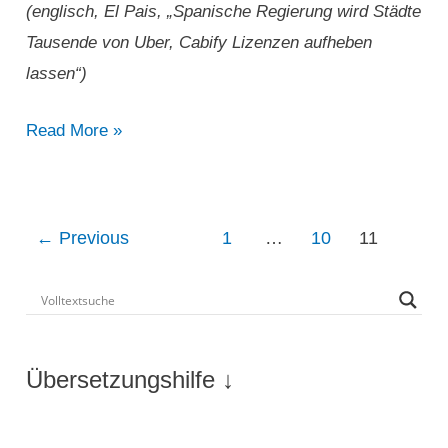
(englisch, El Pais, „Spanische Regierung wird Städte
Tausende von Uber, Cabify Lizenzen aufheben
lassen“)
„Spanische
Read More »
Regierung
wird
Städte
Post
←
Previous
1
…
10
11
Tausende
pagination
von
Uber,
Cabify
Übersetzungshilfe ↓
Lizenzen
aufheben
lassen“