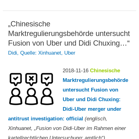
startet
wieder
von
„Chinesische
Turin
Marktregulierungsbehörde untersucht
aus
Fusion von Uber und Didi Chuxing…“
Didi
,
Quelle: Xinhuanet
,
Uber
2018-11-16
Chinesische
Marktregulierungsbehörde
untersucht Fusion von
Uber und Didi Chuxing:
Didi-Uber merger under
antitrust investigation: official
(englisch,
Xinhuanet, „Fusion von Didi-Uber im Rahmen einer
kartellrechtlichen Untersuchung: amtlich“)