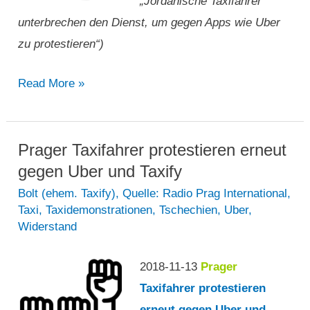
„Jordanische Taxifahrer
unterbrechen den Dienst, um gegen Apps wie Uber
zu protestieren“)
„Jordanische
Read More »
Taxifahrer
unterbrechen
den
Prager Taxifahrer protestieren erneut
Dienst,
gegen Uber und Taxify
um
Bolt (ehem. Taxify)
,
Quelle: Radio Prag International
,
Taxi
,
Taxidemonstrationen
,
Tschechien
,
Uber
,
gegen
Widerstand
Apps
wie
2018-11-13
Prager
Uber
Taxifahrer protestieren
zu
erneut gegen Uber und