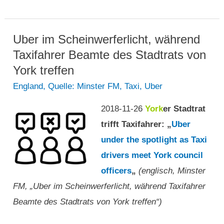
protestieren
vor
der
Uber im Scheinwerferlicht, während
Stadtverwaltung
Taxifahrer Beamte des Stadtrats von
von
York treffen
Sofia
England
,
Quelle: Minster FM
,
Taxi
,
Uber
2018-11-26
York
er Stadtrat
trifft Taxifahrer: „
Uber
under the spotlight as Taxi
drivers meet York council
officers
„
(englisch, Minster
FM, „Uber im Scheinwerferlicht, während Taxifahrer
Beamte des Stadtrats von York treffen“)