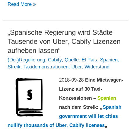
„Wie
Read More »
ein
[Taxi-]Fahrer
dabei
„Spanische Regierung wird Städte
hilft,
Tausende von Uber, Cabify Lizenzen
Uber
aufheben lassen“
aus
(De-)Regulierung
,
Cabify
,
Quelle: El Pais
,
Spanien
,
Streik
,
Taxidemonstrationen
,
Uber
,
Widerstand
China
rauszuschmeißen“
2018-09-28
Eine Mietwagen-
Lizenz auf 30 Taxi-
Konzessionen –
Spanien
nach dem Streik:
„
Spanish
government will let cities
nullify thousands of Uber, Cabify licenses
„