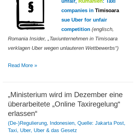
unfair,
Rumänien
: Taxi
companies in
Timisoara
sue Uber for unfair
competition
(englisch,
Romania Insider, „Taxiunternehmen in Timisoara
verklagen Uber wegen unlauteren Wettbewerbs“)
„Taxiunternehmen
Read More »
in
Timisoara
verklagen
„Ministerium wird im Dezember eine
Uber
überarbeitete „Online Taxiregelung“
wegen
erlassen“
unlauteren
(De-)Regulierung
,
Indonesien
,
Quelle: Jakarta Post
,
Taxi
,
Uber
,
Uber & das Gesetz
Wettbewerbs“