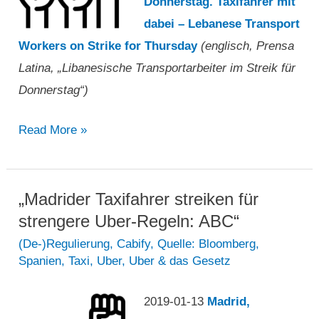
Donnerstag. Taxifahrer mit
Pläne
dabei – Lebanese Transport
zur
Workers on Strike for Thursday
(englisch, Prensa
Einführung
Latina, „Libanesische Transportarbeiter im Streik für
von
Donnerstag“)
Taxametern
an“
„Libanesische
Read More »
Transportarbeiter
im
Streik
„Madrider Taxifahrer streiken für
für
strengere Uber-Regeln: ABC“
Donnerstag“
(De-)Regulierung
,
Cabify
,
Quelle: Bloomberg
,
Spanien
,
Taxi
,
Uber
,
Uber & das Gesetz
2019-01-13
Madrid,