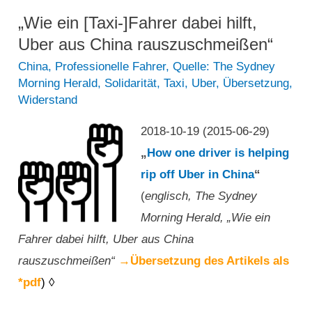
aus
„Wie ein [Taxi-]Fahrer dabei hilft,
Protest
Uber aus China rauszuschmeißen“
gegen
China
,
Professionelle Fahrer
,
Quelle: The Sydney
Morning Herald
,
Solidarität
,
Taxi
,
Uber
,
Übersetzung
,
eine
Widerstand
Ride-
Hailing-
2018-10-19 (2015-06-29)
Firma“
„
How one driver is helping
rip off Uber in China
“
(
englisch, The Sydney
Morning Herald, „Wie ein
Fahrer dabei hilft, Uber aus China
rauszuschmeißen“
→Übersetzung des Artikels als
*pdf
) ◊