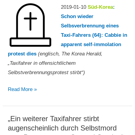
2019-01-10
Süd-Korea
:
Schon wieder
Selbsverbrennung eines
Taxi-Fahrers (64): Cabbie in
apparent self-immolation
protest dies
(englisch, The Korea Herald,
„Taxifahrer in offensichtlichem
Selbstverbrennungsprotest stirbt“)
„Taxifahrer
Read More »
in
offensichtlichem
Selbstverbrennungsprotest
„Ein weiterer Taxifahrer stirbt
stirbt“
augenscheinlich durch Selbstmord