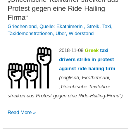
Fahrer
Protest gegen eine Ride-Hailing-
aufgebracht?“
Firma“
Griechenland
,
Quelle: Ekathimerini
,
Streik
,
Taxi
,
Taxidemonstrationen
,
Uber
,
Widerstand
2018-11-08
Greek
taxi
drivers strike in protest
against ride-hailing firm
(englisch, Ekathimerini,
„Griechische Taxifahrer
streiken aus Protest gegen eine Ride-Hailing-Firma“)
„Griechische
Read More »
Taxifahrer
streiken