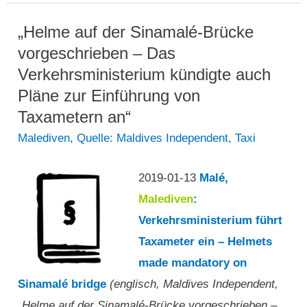
für
Taxifahrer
„Helme auf der Sinamalé-Brücke
wird
vorgeschrieben – Das
für
Verkehrsministerium kündigte auch
drei
Pläne zur Einführung von
Monate
Taxametern an“
evaluiert“
Malediven
,
Quelle: Maldives Independent
,
Taxi
2019-01-13
Malé,
Malediven
:
Verkehrsministerium führt
Taxameter ein – Helmets
made mandatory on
Sinamalé bridge
(englisch, Maldives Independent,
„Helme auf der Sinamalé-Brücke vorgeschrieben –