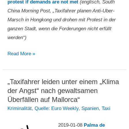
protest if demands are not met
(englisch, South
China Morning Post, „Taxifahrer planen Anti-Uber-
Marsch in Hongkong und drohen mit Protest in der
ganzen Stadt, wenn die Forderungen nicht erfüllt
werden“)
„Taxifahrer
Read More »
planen
Anti-
Uber-
„Taxifahrer leiden unter einem „Klima
Marsch
der Angst“ nach gewaltsamen
in
Überfällen auf Mallorca“
Hongkong
Kriminalität
,
Quelle: Euro Weekly
,
Spanien
,
Taxi
und
drohen
2019-01-08
Palma de