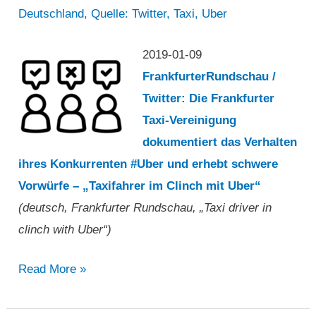
augenscheinlich
Deutschland
,
Quelle: Twitter
,
Taxi
,
Uber
durch
Selbstmord
2019-01-09
zum
FrankfurterRundschau /
Protest
Twitter: Die Frankfurter
gegen
Taxi-Vereinigung
Carpool
dokumentiert das Verhalten
Service“
ihres Konkurrenten #Uber und erhebt schwere
Vorwürfe – „Taxifahrer im Clinch mit Uber“
(deutsch, Frankfurter Rundschau, „Taxi driver in
clinch with Uber“)
„Taxifahrer
Read More »
im
Clinch