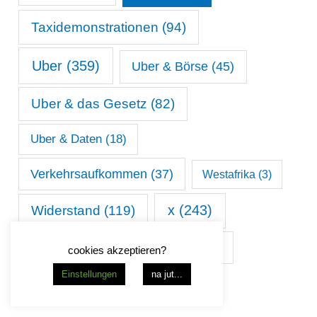
Taxidemonstrationen
(94)
Uber
(359)
Uber & Börse
(45)
Uber & das Gesetz
(82)
Uber & Daten
(18)
Verkehrsaufkommen
(37)
Westafrika
(3)
x
(243)
Widerstand
(119)
ÖPNV
(27)
Übersetzung
(36)
cookies akzeptieren?
Einstellungen
na jut...
Überwachung
(17)