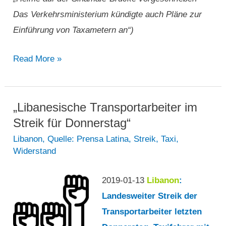
Das Verkehrsministerium kündigte auch Pläne zur
Einführung von Taxametern an“)
„Helme
Read More »
auf
der
Sinamalé-
„Libanesische Transportarbeiter im
Brücke
Streik für Donnerstag“
vorgeschrieben
Libanon
,
Quelle: Prensa Latina
,
Streik
,
Taxi
,
Widerstand
–
Das
2019-01-13
Libanon
:
Verkehrsministerium
Landesweiter Streik der
kündigte
Transportarbeiter letzten
auch