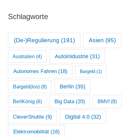
r
n
i
Schlagworte
a
e
t
n
s
(De-)Regulierung
(191)
Asien
(95)
a
Autoinidustrie
(31)
Australien
(4)
r
c
Autonomes Fahren
(18)
Bargeld
(1)
h
Berlin
(35)
Bargeld(los)
(8)
i
Big Data
(20)
v
BerlKönig
(6)
BMVI
(8)
Digital 4.0
(32)
CleverShuttle
(9)
Elektromobilität
(16)