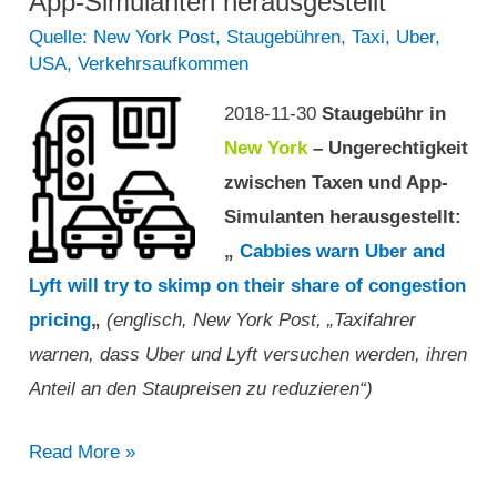
App-Simulanten herausgestellt
Angst“
Quelle: New York Post
,
Staugebühren
,
Taxi
,
Uber
,
USA
,
Verkehrsaufkommen
nach
gewaltsamen
2018-11-30
Staugebühr in
Überfällen
New York
– Ungerechtigkeit
auf
zwischen Taxen und App-
Mallorca“
Simulanten herausgestellt:
„
Cabbies warn Uber and
Lyft will try to skimp on their share of congestion
pricing
„
(englisch, New York Post, „Taxifahrer
warnen, dass Uber und Lyft versuchen werden, ihren
Anteil an den Staupreisen zu reduzieren“)
Staugebühr
Read More »
in