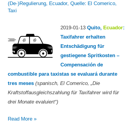
(De-)Regulierung
,
Ecuador
,
Quelle: El Comerico
,
Taxi
2019-01-13
Quito,
Ecuador
:
Taxifahrer erhalten
Entschädigung für
gestiegene Spritkosten –
Compensación de
combustible para taxistas se evaluará durante
tres meses
(spanisch, El Comerico, „Die
Kraftstoffausgleichszahlung für Taxifahrer wird für
drei Monate evaluiert“)
„Die
Read More »
Kraftstoffausgleichszahlung