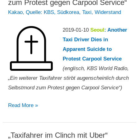
zum Protest gegen Carpool Service“
Kakao
,
Quelle: KBS
,
Südkorea
,
Taxi
,
Widerstand
2019-01-10
Seoul
: Another
Taxi Driver Dies in
Apparent Suicide to
Protest Carpool Service
(englisch, KBS World Radio,
„Ein weiterer Taxifahrer stirbt augenscheinlich durch
Selbstmord zum Protest gegen Carpool Service“)
„Ein
Read More »
weiterer
Taxifahrer
stirbt
„Taxifahrer im Clinch mit Uber“