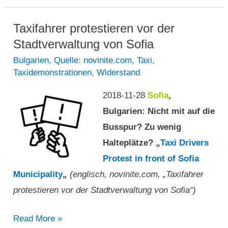
New
York
Taxifahrer protestieren vor der
–
Stadtverwaltung von Sofia
Ungerechtigkeit
Bulgarien
,
Quelle: novinite.com
,
Taxi
,
Taxidemonstrationen
,
Widerstand
zwischen
Taxen
2018-11-28
Sofia
,
und
Bulgarien: Nicht mit auf die
App-
Busspur? Zu wenig
Simulanten
Halteplätze? „
Taxi Drivers
herausgestellt
Protest in front of Sofia
Municipality
„
(englisch, novinite.com, „Taxifahrer
protestieren vor der Stadtverwaltung von Sofia“)
Taxifahrer
Read More »