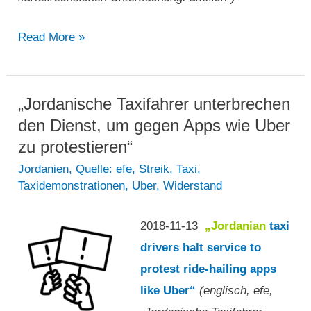
„Chinesische
Read More »
Marktregulierungsbehörde
untersucht
Fusion
„Jordanische Taxifahrer unterbrechen
von
den Dienst, um gegen Apps wie Uber
Uber
zu protestieren“
und
Jordanien
,
Quelle: efe
,
Streik
,
Taxi
,
Taxidemonstrationen
,
Uber
,
Widerstand
Didi
Chuxing…“
2018-11-13
„Jordanian
taxi
drivers halt service to
protest ride-hailing apps
like Uber“
(englisch, efe,