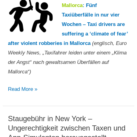
mit
Mallorca
: Fünf
Protest
Taxiüberfälle in nur vier
in
Wochen – Taxi drivers are
der
suffering a ‘climate of fear’
ganzen
after violent robberies in Mallorca
(englisch, Euro
Stadt,
Weekly News, „Taxifahrer leiden unter einem „Klima
wenn
der Angst“ nach gewaltsamen Überfällen auf
die
Mallorca“)
Forderungen
„Taxifahrer
Read More »
nicht
leiden
erfüllt
unter
werden“
einem
Staugebühr in New York –
„Klima
Ungerechtigkeit zwischen Taxen und
der