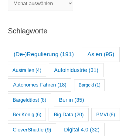
M
o
o
r
n
i
Schlagworte
a
e
t
n
s
(De-)Regulierung
(191)
Asien
(95)
a
Autoinidustrie
(31)
Australien
(4)
r
c
Autonomes Fahren
(18)
Bargeld
(1)
h
Berlin
(35)
Bargeld(los)
(8)
i
Big Data
(20)
v
BerlKönig
(6)
BMVI
(8)
Digital 4.0
(32)
CleverShuttle
(9)