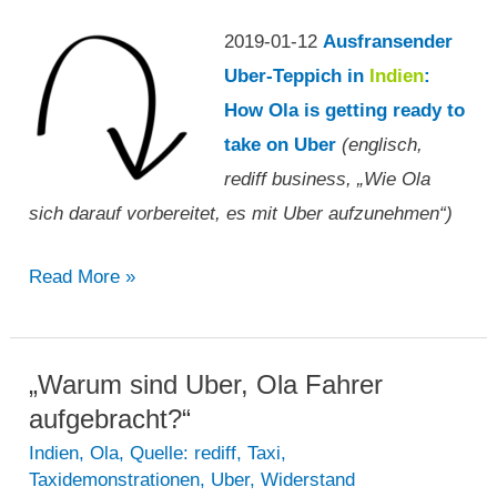
2019-01-12
Ausfransender
Uber-Teppich in
Indien
:
How Ola is getting ready to
take on Uber
(englisch,
rediff business, „Wie Ola
sich darauf vorbereitet, es mit Uber aufzunehmen“)
Wie
Read More »
Ola
sich
darauf
„Warum sind Uber, Ola Fahrer
vorbereitet,
aufgebracht?“
es
Indien
,
Ola
,
Quelle: rediff
,
Taxi
,
Taxidemonstrationen
,
Uber
,
Widerstand
mit