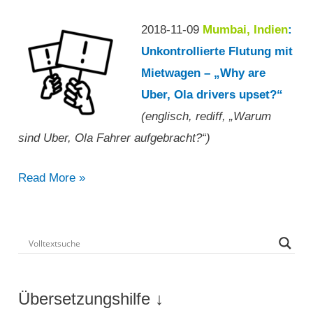
Uber
2018-11-09
Mumbai, Indien
:
aufzunehmen“
Unkontrollierte Flutung mit
Mietwagen – „Why are
Uber, Ola drivers upset?“
(englisch, rediff, „Warum
sind Uber, Ola Fahrer aufgebracht?“)
„Warum
Read More »
sind
Uber,
Ola
Fahrer
aufgebracht?“
Übersetzungshilfe ↓