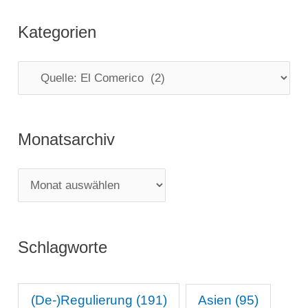
Kategorien
K
a
t
Monatsarchiv
e
g
M
o
o
r
n
i
Schlagworte
a
e
t
n
s
(De-)Regulierung
(191)
Asien
(95)