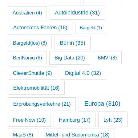
a
Autoinidustrie
(31)
Australien
(4)
r
c
Autonomes Fahren
(18)
Bargeld
(1)
h
Berlin
(35)
Bargeld(los)
(8)
i
Big Data
(20)
v
BerlKönig
(6)
BMVI
(8)
Digital 4.0
(32)
CleverShuttle
(9)
Elektromobilität
(16)
Europa
(310)
Erprobungsverkehre
(21)
Lyft
(23)
Free Now
(10)
Hamburg
(17)
Mittel- und Südamerika
(18)
MaaS
(8)