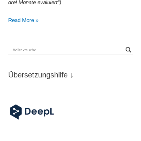
drei Monate evaluiert“)
„Die
Read More »
Kraftstoffausgleichszahlung
für
Taxifahrer
wird
für
Übersetzungshilfe ↓
drei
Monate
evaluiert“