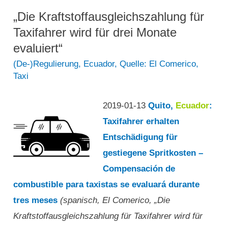
von
„Die Kraftstoffausgleichszahlung für
Fedotaxis,
Taxifahrer wird für drei Monate
wurde
evaluiert“
von
(De-)Regulierung
,
Ecuador
,
Quelle: El Comerico
,
Taxi
der
Polizei
2019-01-13
Quito,
Ecuador
:
in
Taxifahrer erhalten
Quito
Entschädigung für
verhaftet“
gestiegene Spritkosten –
Compensación de
combustible para taxistas se evaluará durante
tres meses
(spanisch, El Comerico, „Die
Kraftstoffausgleichszahlung für Taxifahrer wird für