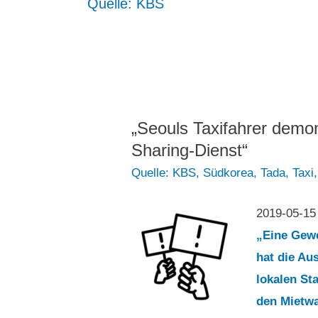
Quelle: KBS
„Seouls Taxifahrer demon
Sharing-Dienst“
Quelle: KBS
,
Südkorea
,
Tada
,
Taxi
2019-05-1
„Eine Gewe
hat die Au
lokalen St
den Mietwa