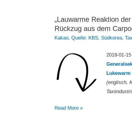
Service
zu
„Lauwarme Reaktion der 
protestieren“
Rückzug aus dem Carpoo
Kakao
,
Quelle: KBS
,
Südkorea
,
Tax
2019-01-15
Generalsek
Lukewarm 
(englisch,
Taxiindust
„Lauwarme
Read More »
Reaktion
der