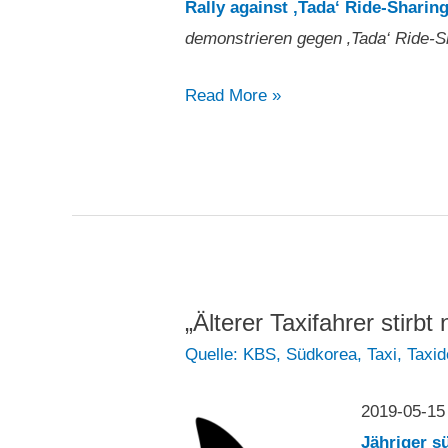
Rally against ‚Tada‘ Ride-Sharin
demonstrieren gegen ‚Tada‘ Ride-S
„Seouls
Read More »
Taxifahrer
demonstrieren
gegen
‚Tada‘
Ride-
Sharing-
Dienst“
„Älterer Taxifahrer stirb
Quelle: KBS
,
Südkorea
,
Taxi
,
Taxid
2019-05-1
Jähriger s