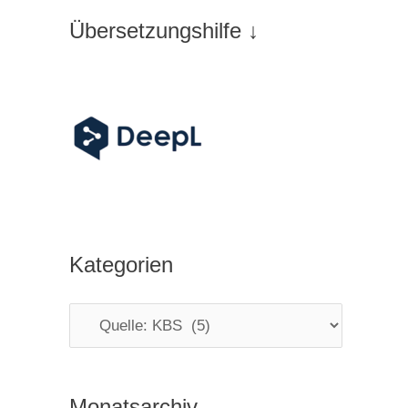
Übersetzungshilfe ↓
Kategorien
K
a
t
Monatsarchiv