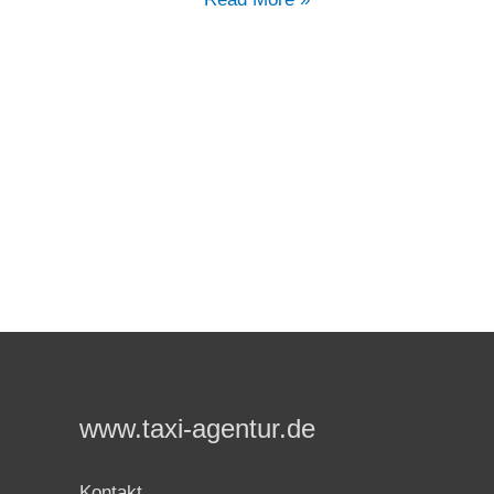
weiterer
Taxifahrer
stirbt
augenscheinlich
durch
Selbstmord
zum
Protest
gegen
Carpool
Service“
www.taxi-agentur.de
Kontakt