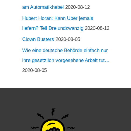
am Automatikhebel
2020-08-12
Hubert Horan: Kann Uber jemals
liefern? Teil Dreiundzwanzig
2020-08-12
Clown Busters
2020-08-05
Wie eine deutsche Behörde einfach nur
ihre gesetzlich vorgesehene Arbeit tut…
2020-08-05