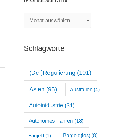
e
g
M
o
o
r
n
i
Schlagworte
a
e
t
n
s
(De-)Regulierung
(191)
a
Asien
(95)
Australien
(4)
r
c
Autoinidustrie
(31)
h
Autonomes Fahren
(18)
i
v
Bargeld(los)
(8)
Bargeld
(1)