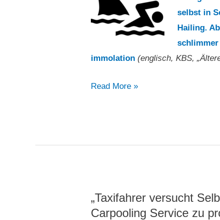
selbst in S
Hailing. Ab
schlimmer a
immolation
(englisch, KBS, „Älter
„Älterer
Read More »
Taxifahrer
stirbt
nach
Selbstverbrennung“
„Taxifahrer versucht Se
Carpooling Service zu pr