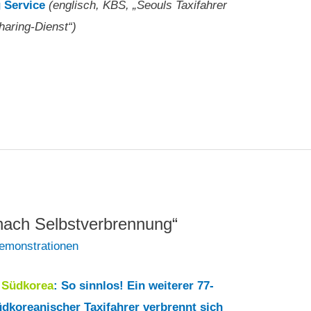
g Service
(englisch, KBS, „Seouls Taxifahrer
haring-Dienst“)
t nach Selbstverbrennung“
emonstrationen
5
Südkorea
: So sinnlos! Ein weiterer 77-
üdkoreanischer Taxifahrer verbrennt sich