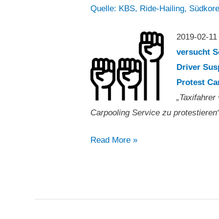
Quelle: KBS
,
Ride-Hailing
,
Südkor
2019-02-1
versucht S
Driver Sus
Protest Ca
„Taxifahrer
Carpooling Service zu protestieren
„Taxifahrer
Read More »
versucht
Selbstverbrennung,
um
gegen
Carpooling