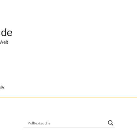
.de
 Welt
iv