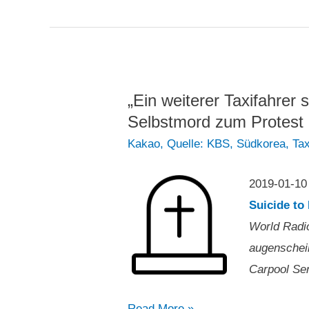
Taxiindustrie
auf
Kakaos
Rückzug
aus
„Ein weiterer Taxifahrer 
dem
Selbstmord zum Protest 
Carpooling“
Kakao
,
Quelle: KBS
,
Südkorea
,
Tax
2019-01-1
Suicide to
World Radio,
augenschei
Carpool Ser
„Ein
Read More »