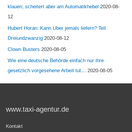
klauen; scheitert aber am Automatikhebel
2020-08-
12
Hubert Horan: Kann Uber jemals liefern? Teil
Dreiundzwanzig
2020-08-12
Clown Busters
2020-08-05
Wie eine deutsche Behörde einfach nur ihre
gesetzlich vorgesehene Arbeit tut…
2020-08-05
www.taxi-agentur.de
Kontakt