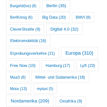
h
Berlin
(35)
Bargeld(los)
(8)
i
Big Data
(20)
v
BerlKönig
(6)
BMVI
(8)
Digital 4.0
(32)
CleverShuttle
(9)
Elektromobilität
(16)
Europa
(310)
Erprobungsverkehre
(21)
Lyft
(23)
Free Now
(10)
Hamburg
(17)
Mittel- und Südamerika
(18)
MaaS
(8)
Moia
(13)
mytaxi
(5)
Nordamerika
(209)
Ostafrika
(9)