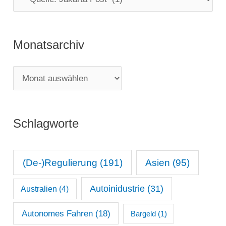
a
t
Monatsarchiv
e
g
M
o
o
r
n
i
Schlagworte
a
e
t
n
s
(De-)Regulierung
(191)
Asien
(95)
a
Autoinidustrie
(31)
Australien
(4)
r
c
Autonomes Fahren
(18)
Bargeld
(1)