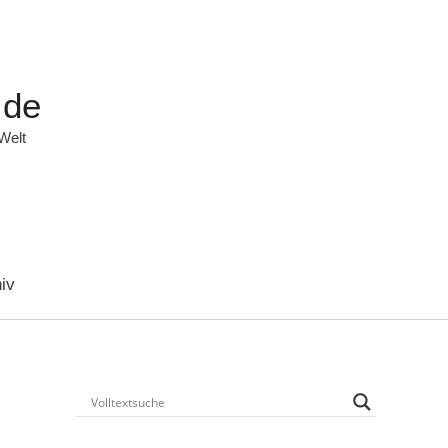
.de
 Welt
iv