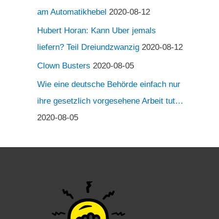
am Automatikhebel
2020-08-12
Hubert Horan: Kann Uber jemals
liefern? Teil Dreiundzwanzig
2020-08-12
Clown Busters
2020-08-05
Wie eine deutsche Behörde einfach nur
ihre gesetzlich vorgesehene Arbeit tut…
2020-08-05