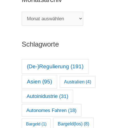
e
g
M
o
o
r
n
i
Schlagworte
a
e
t
n
s
(De-)Regulierung
(191)
a
Asien
(95)
Australien
(4)
r
c
Autoinidustrie
(31)
h
Autonomes Fahren
(18)
i
v
Bargeld(los)
(8)
Bargeld
(1)