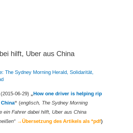
bei hilft, Uber aus China
e: The Sydney Morning Herald
,
Solidarität
,
nd
 (2015-06-29)
„
How one driver is helping rip
n China
“
(
englisch, The Sydney Morning
e ein Fahrer dabei hilft, Uber aus China
eißen“
→Übersetzung des Artikels als *pdf
)