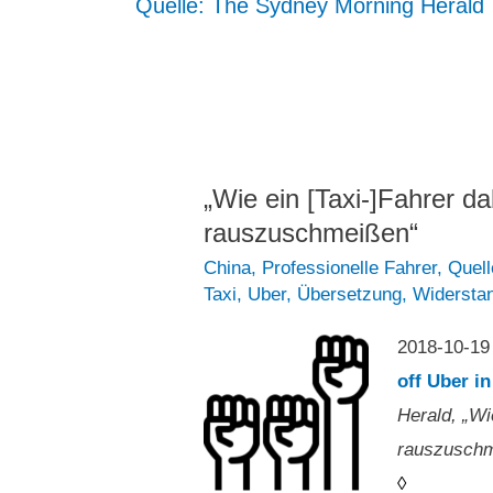
Quelle: The Sydney Morning Herald
„Wie ein [Taxi-]Fahrer da
rauszuschmeißen“
China
,
Professionelle Fahrer
,
Quell
Taxi
,
Uber
,
Übersetzung
,
Widersta
2018-10-19
off Uber i
Herald, „Wi
rauszuschm
◊