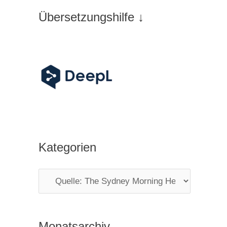
Übersetzungshilfe ↓
Kategorien
K
a
t
Monatsarchiv