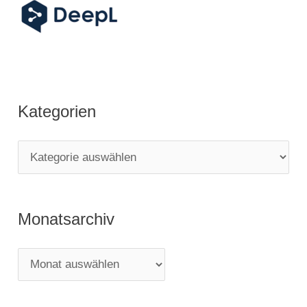
Kategorien
K
a
t
Monatsarchiv
e
g
M
o
o
r
n