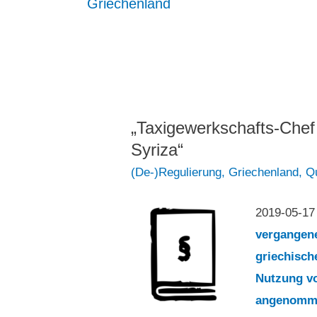
Griechenland
„Taxigewerkschafts-Chef 
Syriza“
(De-)Regulierung
,
Griechenland
,
Qu
2019-05-1
vergangene
griechisch
Nutzung vo
angenomme