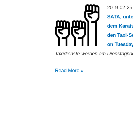
2019-02-2
SATA, unt
dem Karais
den Taxi-S
on Tuesday
Taxidienste werden am Dienstagna
„Athener
Read More »
Taxidienste
werden
am
Dienstagnachmittag
unterbrochen“