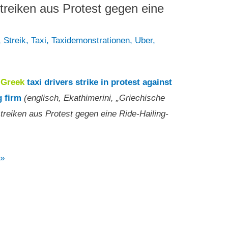
streiken aus Protest gegen eine
,
Streik
,
Taxi
,
Taxidemonstrationen
,
Uber
,
8
Greek
taxi drivers strike in protest against
g firm
(englisch, Ekathimerini, „Griechische
streiken aus Protest gegen eine Ride-Hailing-
e
 »