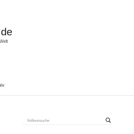
.de
 Welt
iv