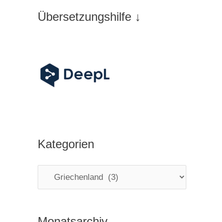
Übersetzungshilfe ↓
Kategorien
K
a
t
Monatsarchiv