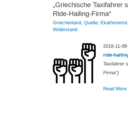
„Griechische Taxifahrer 
Ride-Hailing-Firma“
Griechenland
,
Quelle: Ekathimerini
Widerstand
2018-11-0
ride-hailin
Taxifahrer 
Firma“)
„Griechisch
Read More
Taxifahrer
streiken
aus
Protest