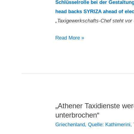
Schlüsselrolle bei der Gestaltung
head backs SYRIZA ahead of elec
„Taxigewerkschafts-Chef steht vor 
„Taxigewerkschafts-
Read More »
Chef
steht
vor
den
Wahlen
hinter
Syriza“
„Athener Taxidienste we
unterbrochen“
Griechenland
,
Quelle: Kathimerini
,