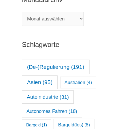
e
g
M
o
o
r
n
i
Schlagworte
a
e
t
n
s
(De-)Regulierung
(191)
a
Asien
(95)
Australien
(4)
r
c
Autoinidustrie
(31)
h
Autonomes Fahren
(18)
i
v
Bargeld(los)
(8)
Bargeld
(1)