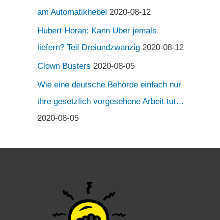
am Automatikhebel
2020-08-12
Hubert Horan: Kann Uber jemals
liefern? Teil Dreiundzwanzig
2020-08-12
Clown Busters
2020-08-05
Wie eine deutsche Behörde einfach nur
ihre gesetzlich vorgesehene Arbeit tut…
2020-08-05