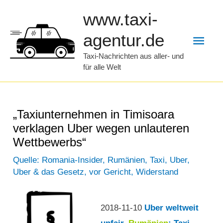
Zum
www.taxi-
Inhalt
Hau
agentur.de
springen
Taxi-Nachrichten aus aller- und
für alle Welt
„Taxiunternehmen in Timisoara
verklagen Uber wegen unlauteren
Wettbewerbs“
Quelle: Romania-Insider
,
Rumänien
,
Taxi
,
Uber
,
Uber & das Gesetz
,
vor Gericht
,
Widerstand
2018-11-10
Uber weltweit