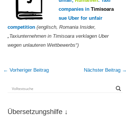
unfair,
Rumänien
: Taxi
companies in
Timisoara
sue Uber for unfair
competition
(englisch, Romania Insider,
„Taxiunternehmen in Timisoara verklagen Uber
wegen unlauteren Wettbewerbs“)
Post
←
Vorheriger Beitrag
Nächster Beitrag
→
navigation
Übersetzungshilfe ↓