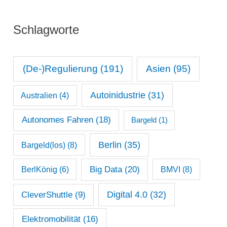
r
n
i
Schlagworte
a
e
t
n
s
(De-)Regulierung
(191)
Asien
(95)
a
Autoinidustrie
(31)
Australien
(4)
r
c
Autonomes Fahren
(18)
Bargeld
(1)
h
Berlin
(35)
Bargeld(los)
(8)
i
Big Data
(20)
v
BerlKönig
(6)
BMVI
(8)
Digital 4.0
(32)
CleverShuttle
(9)
Elektromobilität
(16)