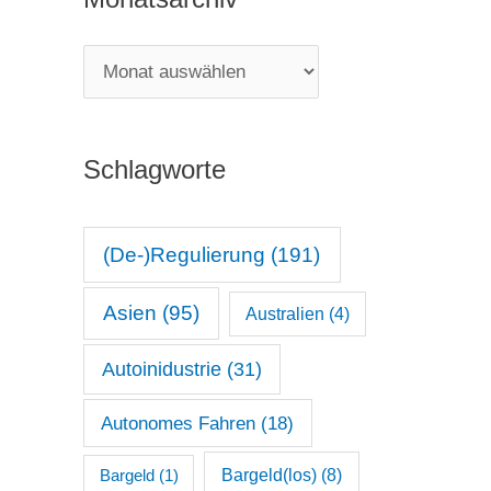
e
g
M
o
o
r
n
i
Schlagworte
a
e
t
n
s
(De-)Regulierung
(191)
a
Asien
(95)
Australien
(4)
r
c
Autoinidustrie
(31)
h
Autonomes Fahren
(18)
i
v
Bargeld(los)
(8)
Bargeld
(1)