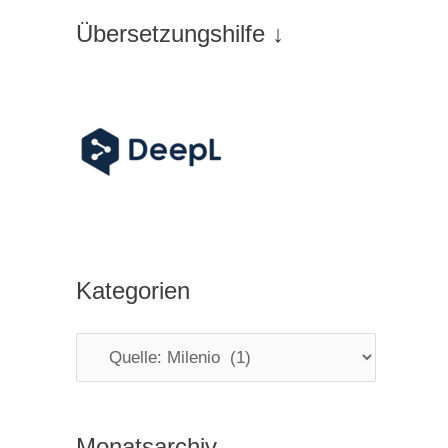
Übersetzungshilfe ↓
Kategorien
K
a
t
Monatsarchiv