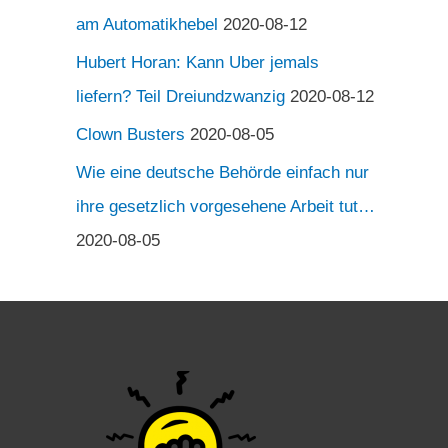
am Automatikhebel
2020-08-12
Hubert Horan: Kann Uber jemals
liefern? Teil Dreiundzwanzig
2020-08-12
Clown Busters
2020-08-05
Wie eine deutsche Behörde einfach nur
ihre gesetzlich vorgesehene Arbeit tut…
2020-08-05