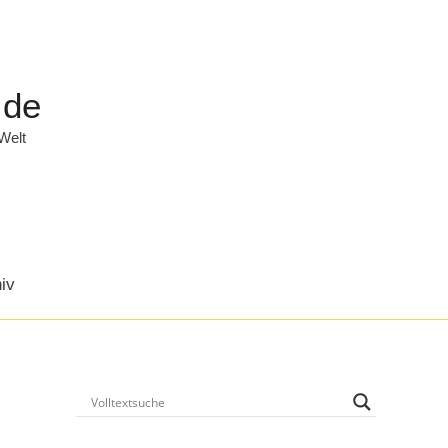
.de
 Welt
iv