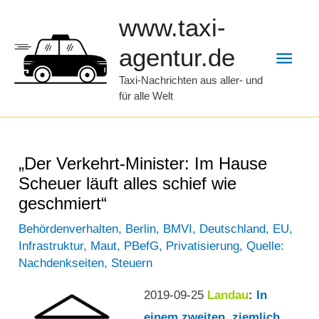
Zum
www.taxi-
Inhalt
Hau
agentur.de
springen
Taxi-Nachrichten aus aller- und
für alle Welt
„Der Verkehrt-Minister: Im Hause
Scheuer läuft alles schief wie
geschmiert“
Behördenverhalten
,
Berlin
,
BMVI
,
Deutschland
,
EU
,
Infrastruktur
,
Maut
,
PBefG
,
Privatisierung
,
Quelle:
Nachdenkseiten
,
Steuern
2019-09-25
Landau
:
In
einem zweiten, ziemlich