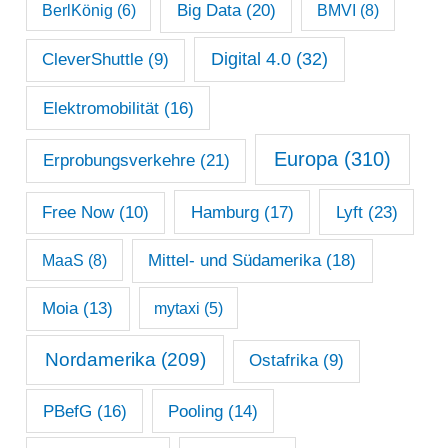
Big Data
(20)
v
BerlKönig
(6)
BMVI
(8)
Digital 4.0
(32)
CleverShuttle
(9)
Elektromobilität
(16)
Europa
(310)
Erprobungsverkehre
(21)
Lyft
(23)
Free Now
(10)
Hamburg
(17)
Mittel- und Südamerika
(18)
MaaS
(8)
Moia
(13)
mytaxi
(5)
Nordamerika
(209)
Ostafrika
(9)
PBefG
(16)
Pooling
(14)