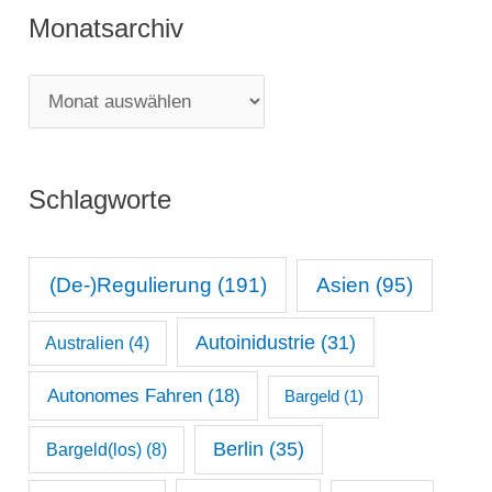
Monatsarchiv
e
g
M
o
o
r
n
i
Schlagworte
a
e
t
n
s
(De-)Regulierung
(191)
Asien
(95)
a
Autoinidustrie
(31)
Australien
(4)
r
c
Autonomes Fahren
(18)
Bargeld
(1)
h
Berlin
(35)
Bargeld(los)
(8)
i