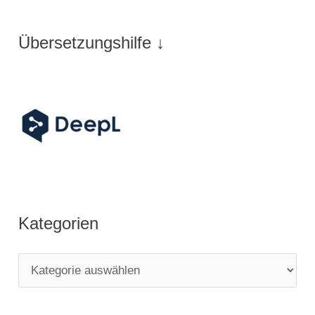
Übersetzungshilfe ↓
Kategorien
K
a
t