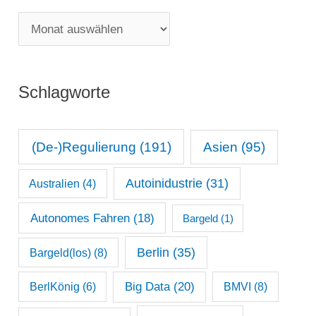
g
M
o
o
r
n
i
Schlagworte
a
e
t
n
s
(De-)Regulierung
(191)
Asien
(95)
a
Autoinidustrie
(31)
Australien
(4)
r
c
Autonomes Fahren
(18)
Bargeld
(1)
h
Berlin
(35)
Bargeld(los)
(8)
i
Big Data
(20)
v
BerlKönig
(6)
BMVI
(8)