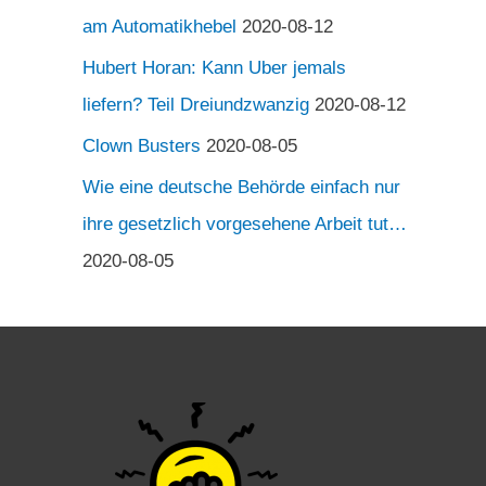
am Automatikhebel
2020-08-12
Hubert Horan: Kann Uber jemals
liefern? Teil Dreiundzwanzig
2020-08-12
Clown Busters
2020-08-05
Wie eine deutsche Behörde einfach nur
ihre gesetzlich vorgesehene Arbeit tut…
2020-08-05