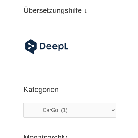
Übersetzungshilfe ↓
Kategorien
K
a
t
Monatsarchiv