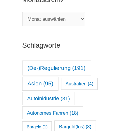
e
g
M
o
o
r
n
i
Schlagworte
a
e
t
n
s
(De-)Regulierung
(191)
a
Asien
(95)
Australien
(4)
r
c
Autoinidustrie
(31)
h
Autonomes Fahren
(18)
i
v
Bargeld(los)
(8)
Bargeld
(1)