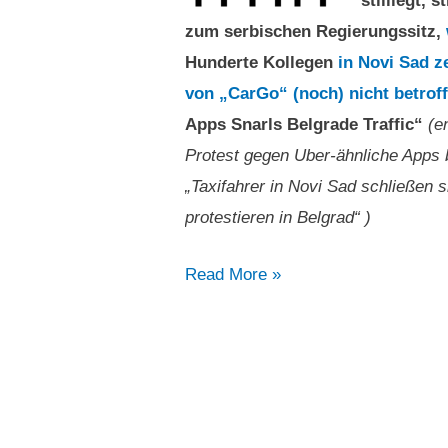
stilllegt,
zum serbischen Regierungssitz,
Hunderte Kollegen
in Novi Sad ze
von „CarGo“ (noch) nicht betrof
Apps Snarls Belgrade Traffic“
(e
Protest gegen Uber-ähnliche Apps 
„Taxifahrer in Novi Sad schließen 
protestieren in Belgrad“ )
„Taxi-
Read More »
Protest
gegen
Uber-
ähnliche
Apps