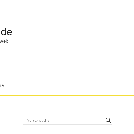
.de
 Welt
iv