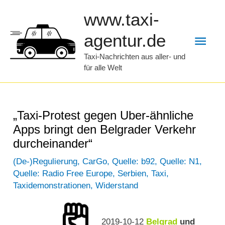
Zum
www.taxi-
Inhalt
Hau
agentur.de
springen
Taxi-Nachrichten aus aller- und
für alle Welt
„Taxi-Protest gegen Uber-ähnliche
Apps bringt den Belgrader Verkehr
durcheinander“
(De-)Regulierung
,
CarGo
,
Quelle: b92
,
Quelle: N1
,
Quelle: Radio Free Europe
,
Serbien
,
Taxi
,
Taxidemonstrationen
,
Widerstand
2019-10-12
Belgrad
und