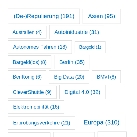
t
n
s
(De-)Regulierung
(191)
Asien
(95)
a
Autoinidustrie
(31)
Australien
(4)
r
c
Autonomes Fahren
(18)
Bargeld
(1)
h
Berlin
(35)
Bargeld(los)
(8)
i
Big Data
(20)
v
BerlKönig
(6)
BMVI
(8)
Digital 4.0
(32)
CleverShuttle
(9)
Elektromobilität
(16)
Europa
(310)
Erprobungsverkehre
(21)