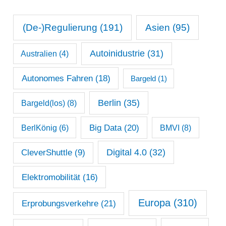
t
n
s
(De-)Regulierung
(191)
Asien
(95)
a
Autoinidustrie
(31)
Australien
(4)
r
c
Autonomes Fahren
(18)
Bargeld
(1)
h
Berlin
(35)
Bargeld(los)
(8)
i
Big Data
(20)
v
BerlKönig
(6)
BMVI
(8)
Digital 4.0
(32)
CleverShuttle
(9)
Elektromobilität
(16)
Europa
(310)
Erprobungsverkehre
(21)