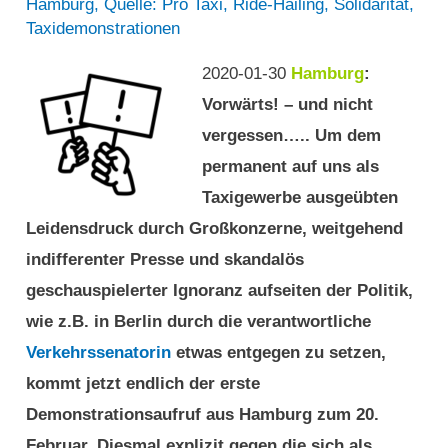
Hamburg
,
Quelle: Pro Taxi
,
Ride-Hailing
,
Solidarität
,
Taxidemonstrationen
2020-01-30
Hamburg
:
Vorwärts! – und nicht
vergessen….. Um dem
permanent auf uns als
Taxigewerbe ausgeübten
Leidensdruck durch Großkonzerne, weitgehend
indifferenter Presse und skandalös
geschauspielerter Ignoranz aufseiten der Politik,
wie z.B. in Berlin durch die verantwortliche
Verkehrssenatorin
etwas entgegen zu setzen,
kommt jetzt endlich der erste
Demonstrationsaufruf aus Hamburg zum 20.
Februar. Diesmal explizit gegen die sich als