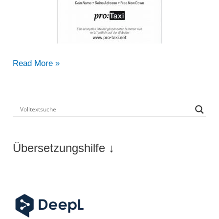
Demoaufruf
Read More »
in
Hamburg:
Free
Now
Down!
Übersetzungshilfe ↓