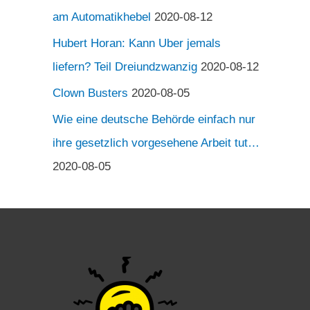
am Automatikhebel
2020-08-12
Hubert Horan: Kann Uber jemals
liefern? Teil Dreiundzwanzig
2020-08-12
Clown Busters
2020-08-05
Wie eine deutsche Behörde einfach nur
ihre gesetzlich vorgesehene Arbeit tut…
2020-08-05