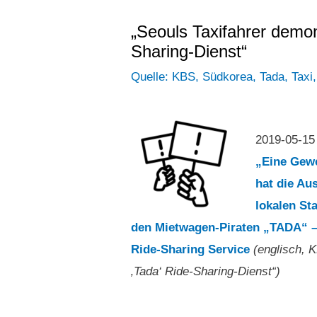
„Seouls Taxifahrer demon
Sharing-Dienst“
Quelle: KBS
,
Südkorea
,
Tada
,
Taxi
2019-05-1
„Eine Gewe
hat die Au
lokalen St
den Mietwagen-Piraten „TADA“ – S
Ride-Sharing Service
(englisch, 
‚Tada‘ Ride-Sharing-Dienst“)