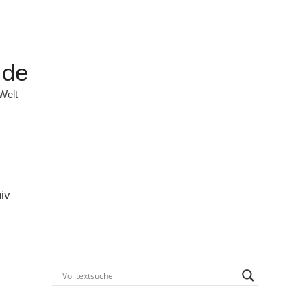
.de
 Welt
iv