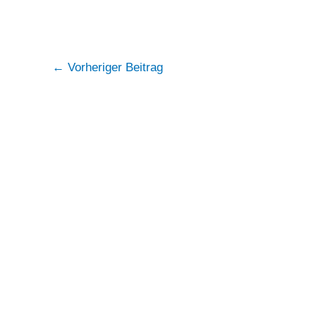
Post
←
Vorheriger Beitrag
navigation