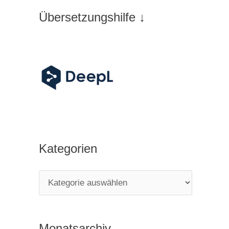
Übersetzungshilfe ↓
Kategorien
K
a
t
Monatsarchiv