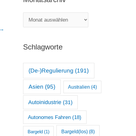
e
g
M
o
o
→
r
n
i
Schlagworte
a
e
t
n
s
(De-)Regulierung
(191)
a
Asien
(95)
Australien
(4)
r
c
Autoinidustrie
(31)
h
Autonomes Fahren
(18)
i
v
Bargeld(los)
(8)
Bargeld
(1)