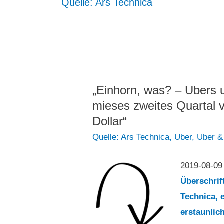
Quelle: Ars Technica
„Einhorn, was? – Ubers u
mieses zweites Quartal ve
Dollar“
Quelle: Ars Technica
,
Uber
,
Uber &
2019-08-0
Überschri
Technica, 
erstaunlich