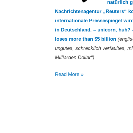
natürlich g
Nachrichtenagentur „Reuters“ ko
internationale Pressespiegel wi
in Deutschland. – unicorn, huh? 
loses more than $5 billion
(englis
ungutes, schrecklich verfaultes, mi
Milliarden Dollar“)
„Einhorn,
Read More »
was?
–
Ubers
ungutes,
schrecklich
verfaultes,