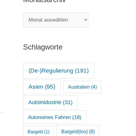
e
g
M
o
o
r
n
i
Schlagworte
a
e
t
n
s
(De-)Regulierung
(191)
a
Asien
(95)
Australien
(4)
r
c
Autoinidustrie
(31)
h
Autonomes Fahren
(18)
i
v
Bargeld(los)
(8)
Bargeld
(1)