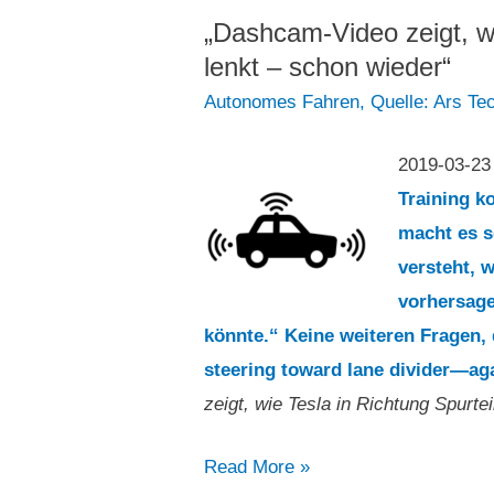
mieses
„Dashcam-Video zeigt, wi
zweites
lenkt – schon wieder“
Quartal
Autonomes Fahren
,
Quelle: Ars Te
verliert
mehr
2019-03-2
als
Training k
5
macht es s
Milliarden
versteht, 
Dollar“
vorhersage
könnte.“ Keine weiteren Fragen,
steering toward lane divider—ag
zeigt, wie Tesla in Richtung Spurtei
„Dashcam-
Read More »