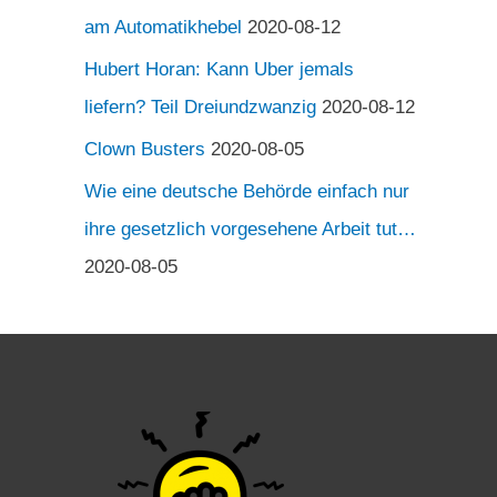
am Automatikhebel
2020-08-12
Hubert Horan: Kann Uber jemals
liefern? Teil Dreiundzwanzig
2020-08-12
Clown Busters
2020-08-05
Wie eine deutsche Behörde einfach nur
ihre gesetzlich vorgesehene Arbeit tut…
2020-08-05