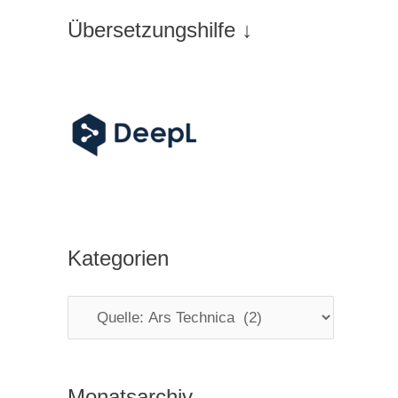
Übersetzungshilfe ↓
Kategorien
K
a
t
Monatsarchiv