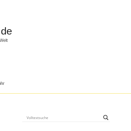
.de
 Welt
iv