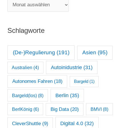
M
o
o
r
n
i
Schlagworte
a
e
t
n
s
(De-)Regulierung
(191)
Asien
(95)
a
Autoinidustrie
(31)
Australien
(4)
r
c
Autonomes Fahren
(18)
Bargeld
(1)
h
Berlin
(35)
Bargeld(los)
(8)
i
Big Data
(20)
v
BerlKönig
(6)
BMVI
(8)
Digital 4.0
(32)
CleverShuttle
(9)