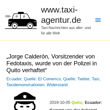
Zum
www.taxi-
Inhalt
Hau
agentur.de
springen
Taxi-Nachrichten aus aller- und
für alle Welt
„Jorge Calderón, Vorsitzender von
Fedotaxis, wurde von der Polizei in
Quito verhaftet“
Ecuador
,
Quelle: El Comerico
,
Quelle: Twitter
,
Taxi
,
Taxidemonstrationen
,
Widerstand
2019-10-05
Quito,
Ecuador: