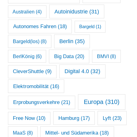
a
Autoinidustrie
(31)
Australien
(4)
r
c
Autonomes Fahren
(18)
Bargeld
(1)
h
Berlin
(35)
Bargeld(los)
(8)
i
Big Data
(20)
v
BerlKönig
(6)
BMVI
(8)
Digital 4.0
(32)
CleverShuttle
(9)
Elektromobilität
(16)
Europa
(310)
Erprobungsverkehre
(21)
Lyft
(23)
Free Now
(10)
Hamburg
(17)
Mittel- und Südamerika
(18)
MaaS
(8)