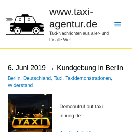
Zum
www.taxi-
Inhalt
Hau
agentur.de
springen
Taxi-Nachrichten aus aller- und
für alle Welt
6. Juni 2019 → Kundgebung in Berlin
Berlin
,
Deutschland
,
Taxi
,
Taxidemonstrationen
,
Widerstand
Demoaufruf auf taxi-
innung.de: