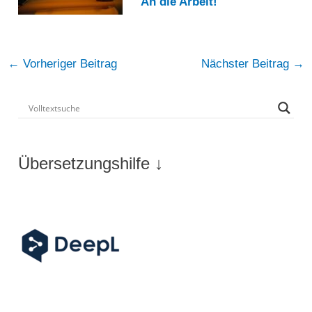
An die Arbeit!
Post
←
Vorheriger Beitrag
Nächster Beitrag
→
navigation
Übersetzungshilfe ↓