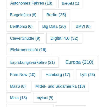
c
Autonomes Fahren
(18)
Bargeld
(1)
h
Berlin
(35)
Bargeld(los)
(8)
i
Big Data
(20)
v
BerlKönig
(6)
BMVI
(8)
Digital 4.0
(32)
CleverShuttle
(9)
Elektromobilität
(16)
Europa
(310)
Erprobungsverkehre
(21)
Lyft
(23)
Free Now
(10)
Hamburg
(17)
Mittel- und Südamerika
(18)
MaaS
(8)
Moia
(13)
mytaxi
(5)