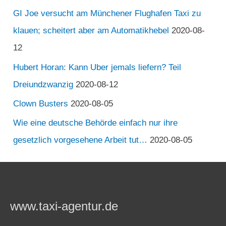
GI Joe versucht am Münchener Flughafen Taxi zu
klauen; scheitert aber am Automatikhebel
2020-08-
12
Hubert Horan: Kann Uber jemals liefern? Teil
Dreiundzwanzig
2020-08-12
Clown Busters
2020-08-05
Wie eine deutsche Behörde einfach nur ihre
gesetzlich vorgesehene Arbeit tut…
2020-08-05
www.taxi-agentur.de