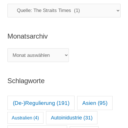
gesteckt“
K
a
t
Monatsarchiv
e
g
M
o
o
r
n
i
Schlagworte
a
e
t
n
s
(De-)Regulierung
(191)
Asien
(95)
a
Autoinidustrie
(31)
Australien
(4)
r