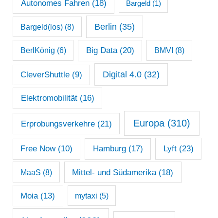
c
Autonomes Fahren
(18)
Bargeld
(1)
h
Berlin
(35)
Bargeld(los)
(8)
i
Big Data
(20)
v
BerlKönig
(6)
BMVI
(8)
Digital 4.0
(32)
CleverShuttle
(9)
Elektromobilität
(16)
Europa
(310)
Erprobungsverkehre
(21)
Lyft
(23)
Free Now
(10)
Hamburg
(17)
Mittel- und Südamerika
(18)
MaaS
(8)
Moia
(13)
mytaxi
(5)