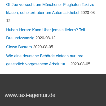
GI Joe versucht am Münchener Flughafen Taxi zu
klauen; scheitert aber am Automatikhebel
2020-08-
12
Hubert Horan: Kann Uber jemals liefern? Teil
Dreiundzwanzig
2020-08-12
Clown Busters
2020-08-05
Wie eine deutsche Behörde einfach nur ihre
gesetzlich vorgesehene Arbeit tut…
2020-08-05
www.taxi-agentur.de