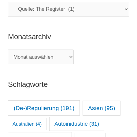
K
a
t
Monatsarchiv
e
g
M
o
o
r
n
i
Schlagworte
a
e
t
n
s
(De-)Regulierung
(191)
Asien
(95)
a
Autoinidustrie
(31)
Australien
(4)
r