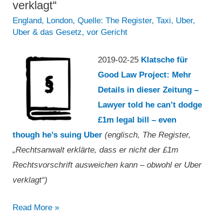
verklagt“
England
,
London
,
Quelle: The Register
,
Taxi
,
Uber
,
Uber & das Gesetz
,
vor Gericht
2019-02-25
Klatsche für
Good Law Project: Mehr
Details in dieser Zeitung –
Lawyer told he can’t dodge
£1m legal bill – even
though he’s suing Uber
(englisch, The Register,
„Rechtsanwalt erklärte, dass er nicht der £1m
Rechtsvorschrift ausweichen kann – obwohl er Uber
verklagt“)
„Rechtsanwalt
Read More »