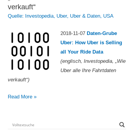
verkauft“
Quelle: Investopedia
,
Uber
,
Uber & Daten
,
USA
2018-11-07
Daten-Grube
Uber: How Uber is Selling
all Your Ride Data
(englisch, Investopedia, „Wie
Uber alle Ihre Fahrtdaten
verkauft“)
„Wie
Read More »
Uber
alle
Ihre
Fahrtdaten