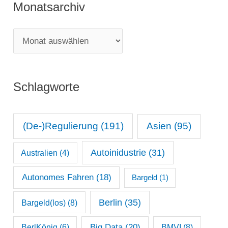
Monatsarchiv
e
g
M
o
o
r
n
i
Schlagworte
a
e
t
n
s
(De-)Regulierung
(191)
Asien
(95)
a
Autoinidustrie
(31)
Australien
(4)
r
c
Autonomes Fahren
(18)
Bargeld
(1)
h
Berlin
(35)
Bargeld(los)
(8)
i
Big Data
(20)
v
BerlKönig
(6)
BMVI
(8)