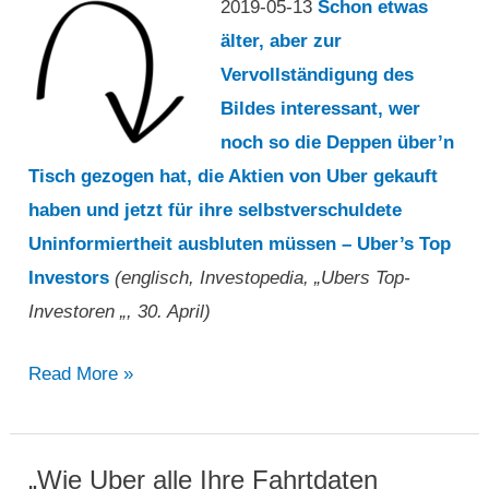
2019-05-13
Schon etwas
älter, aber zur
Vervollständigung des
Bildes interessant, wer
noch so die Deppen über’n
Tisch gezogen hat, die Aktien von Uber gekauft
haben und jetzt für ihre selbstverschuldete
Uninformiertheit ausbluten müssen – Uber’s Top
Investors
(englisch, Investopedia, „Ubers Top-
Investoren „, 30. April)
„Ubers
Read More »
Top-
Investoren
„
„Wie Uber alle Ihre Fahrtdaten