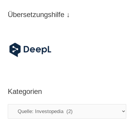
verkauft“
Übersetzungshilfe ↓
Kategorien
K
a
t