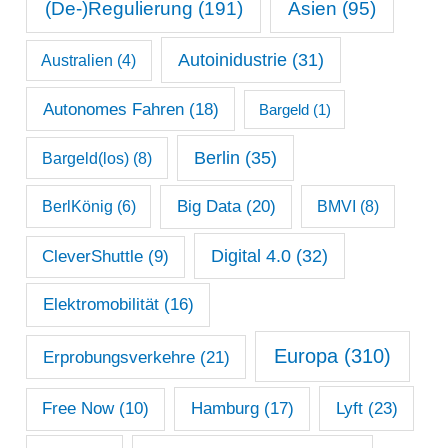
s
(De-)Regulierung
(191)
Asien
(95)
a
Autoinidustrie
(31)
Australien
(4)
r
c
Autonomes Fahren
(18)
Bargeld
(1)
h
Berlin
(35)
Bargeld(los)
(8)
i
Big Data
(20)
v
BerlKönig
(6)
BMVI
(8)
Digital 4.0
(32)
CleverShuttle
(9)
Elektromobilität
(16)
Europa
(310)
Erprobungsverkehre
(21)
Lyft
(23)
Free Now
(10)
Hamburg
(17)