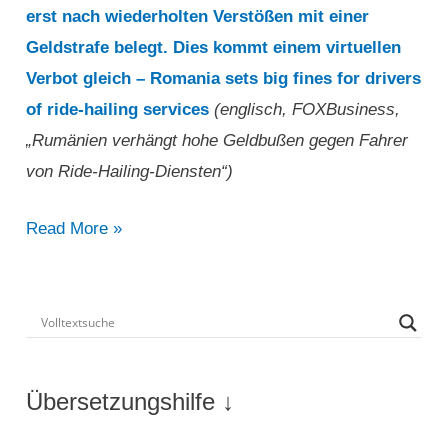
erst nach wiederholten Verstößen mit einer
Geldstrafe belegt. Dies kommt einem virtuellen
Verbot gleich – Romania sets big fines for drivers
of ride-hailing services
(englisch, FOXBusiness,
„Rumänien verhängt hohe Geldbußen gegen Fahrer
von Ride-Hailing-Diensten“)
„Rumänien
Read More »
verhängt
hohe
Geldbußen
gegen
Fahrer
Übersetzungshilfe ↓
von
Ride-