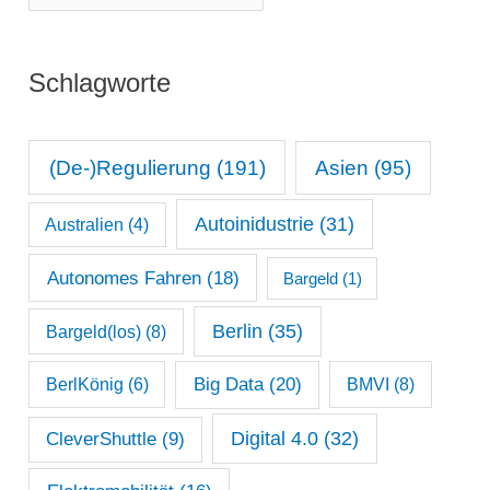
o
r
n
i
Schlagworte
a
e
t
n
s
(De-)Regulierung
(191)
Asien
(95)
a
Autoinidustrie
(31)
Australien
(4)
r
c
Autonomes Fahren
(18)
Bargeld
(1)
h
Berlin
(35)
Bargeld(los)
(8)
i
Big Data
(20)
v
BerlKönig
(6)
BMVI
(8)
Digital 4.0
(32)
CleverShuttle
(9)