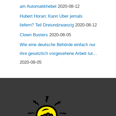
am Automatikhebel
2020-08-12
Hubert Horan: Kann Uber jemals
liefern? Teil Dreiundzwanzig
2020-08-12
Clown Busters
2020-08-05
Wie eine deutsche Behörde einfach nur
ihre gesetzlich vorgesehene Arbeit tut…
2020-08-05