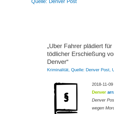
Quelle: Denver Post
„Uber Fahrer plädiert fü
tödlicher Erschießung vo
Denver“
Kriminalität
,
Quelle: Denver Post
,
2018-11-0
Denver
arr
Denver Post
wegen Mord