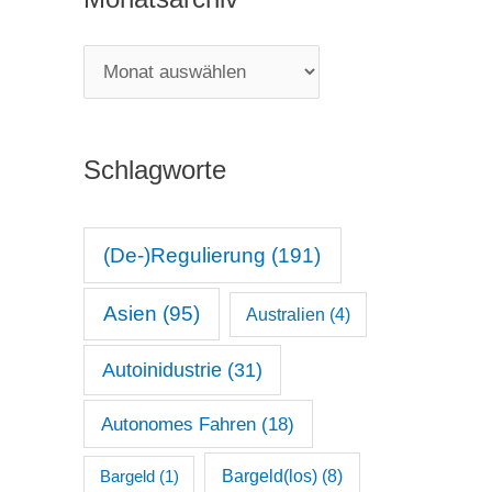
e
g
M
o
o
r
n
i
Schlagworte
a
e
t
n
s
(De-)Regulierung
(191)
a
Asien
(95)
Australien
(4)
r
c
Autoinidustrie
(31)
h
Autonomes Fahren
(18)
i
v
Bargeld(los)
(8)
Bargeld
(1)