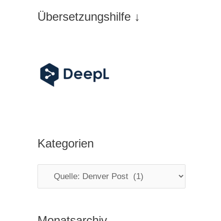
Übersetzungshilfe ↓
Kategorien
K
a
t
Monatsarchiv