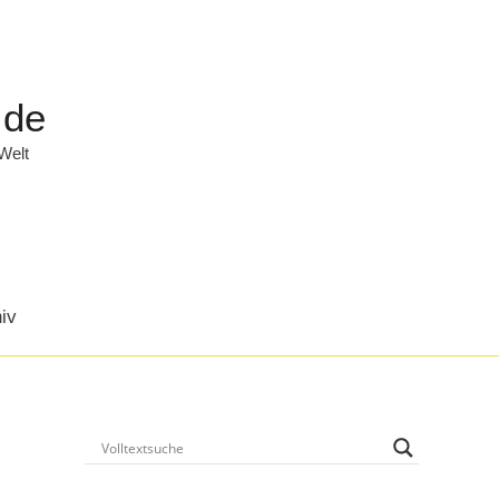
.de
 Welt
iv