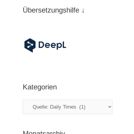
Übersetzungshilfe ↓
Kategorien
K
a
t
Monatsarchiv