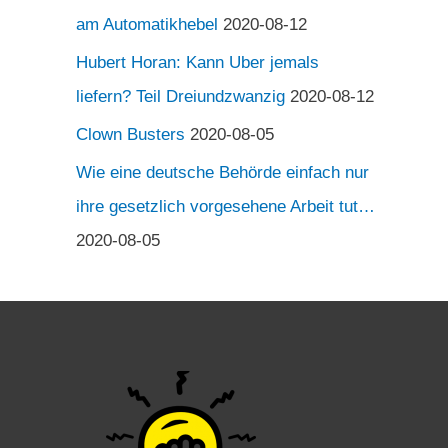
am Automatikhebel
2020-08-12
Hubert Horan: Kann Uber jemals
liefern? Teil Dreiundzwanzig
2020-08-12
Clown Busters
2020-08-05
Wie eine deutsche Behörde einfach nur
ihre gesetzlich vorgesehene Arbeit tut…
2020-08-05