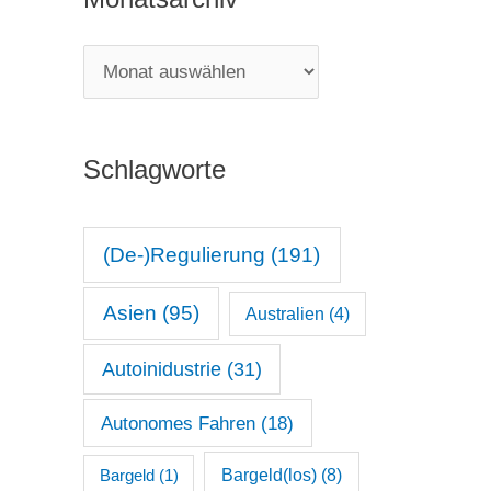
e
g
M
o
o
r
n
i
Schlagworte
a
e
t
n
s
(De-)Regulierung
(191)
a
Asien
(95)
Australien
(4)
r
c
Autoinidustrie
(31)
h
Autonomes Fahren
(18)
i
v
Bargeld(los)
(8)
Bargeld
(1)