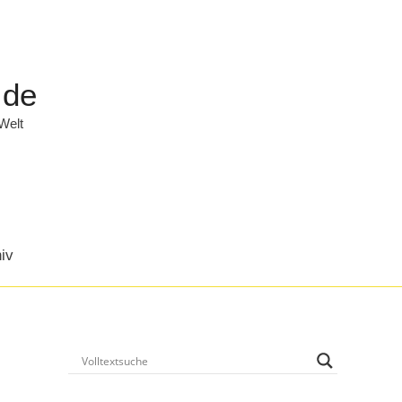
.de
 Welt
iv