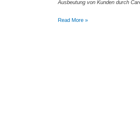
Ausbeutung von Kunden durch Car
„Bewusst
Read More »
platzierte
Spitzenwerte
bei
der
Ausbeutung
von
Kunden
durch
Careem
und
Uber“