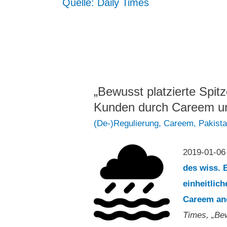
Quelle: Daily Times
„Bewusst platzierte Spit
Kunden durch Careem u
(De-)Regulierung
,
Careem
,
Pakist
2019-01-06
des wiss. 
einheitlich
Careem an
Times, „Bew