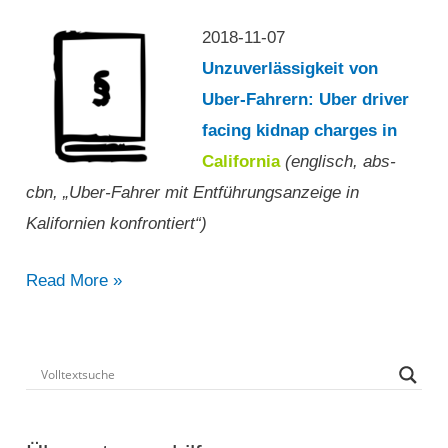
2018-11-07
Unzuverlässigkeit von
Uber-Fahrern: Uber driver
facing kidnap charges in
California
(englisch, abs-
cbn, „Uber-Fahrer mit Entführungsanzeige in
Kalifornien konfrontiert“)
„Uber-
Read More »
Fahrer
mit
Entführungsanzeige
in
Kalifornien