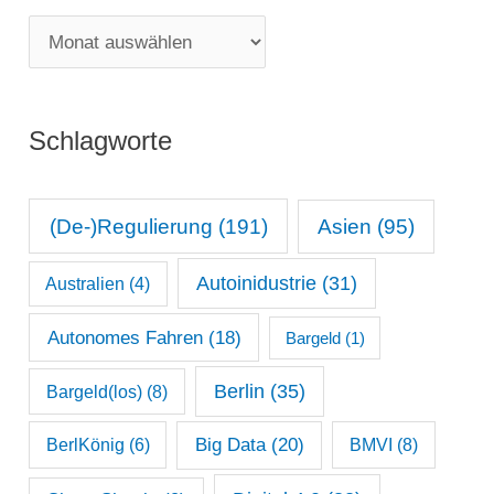
g
M
o
o
r
n
i
Schlagworte
a
e
t
n
s
(De-)Regulierung
(191)
Asien
(95)
a
Autoinidustrie
(31)
Australien
(4)
r
c
Autonomes Fahren
(18)
Bargeld
(1)
h
Berlin
(35)
Bargeld(los)
(8)
i
Big Data
(20)
v
BerlKönig
(6)
BMVI
(8)