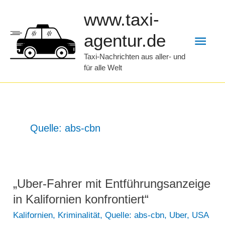
Zum
www.taxi-
Inhalt
Hau
agentur.de
springen
Taxi-Nachrichten aus aller- und
für alle Welt
Quelle: abs-cbn
„Uber-Fahrer mit Entführungsanzeige
in Kalifornien konfrontiert“
Kalifornien
,
Kriminalität
,
Quelle: abs-cbn
,
Uber
,
USA