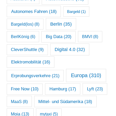
r
c
Autonomes Fahren
(18)
Bargeld
(1)
h
Berlin
(35)
Bargeld(los)
(8)
i
Big Data
(20)
v
BerlKönig
(6)
BMVI
(8)
Digital 4.0
(32)
CleverShuttle
(9)
Elektromobilität
(16)
Europa
(310)
Erprobungsverkehre
(21)
Lyft
(23)
Free Now
(10)
Hamburg
(17)
Mittel- und Südamerika
(18)
MaaS
(8)
Moia
(13)
mytaxi
(5)