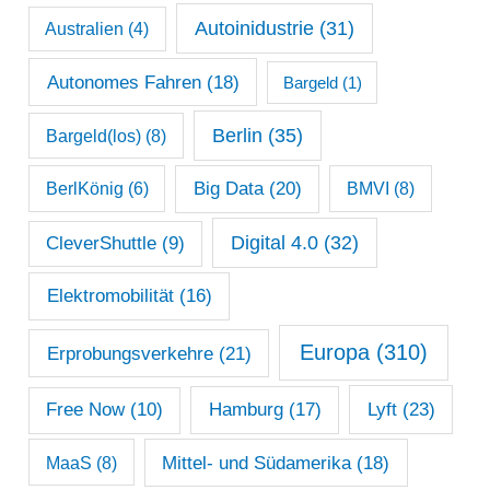
a
Autoinidustrie
(31)
Australien
(4)
r
c
Autonomes Fahren
(18)
Bargeld
(1)
h
Berlin
(35)
Bargeld(los)
(8)
i
Big Data
(20)
v
BerlKönig
(6)
BMVI
(8)
Digital 4.0
(32)
CleverShuttle
(9)
Elektromobilität
(16)
Europa
(310)
Erprobungsverkehre
(21)
Lyft
(23)
Free Now
(10)
Hamburg
(17)
Mittel- und Südamerika
(18)
MaaS
(8)