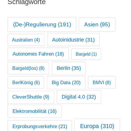
Schlagworte
a
e
t
n
s
(De-)Regulierung
(191)
Asien
(95)
a
Autoinidustrie
(31)
Australien
(4)
r
c
Autonomes Fahren
(18)
Bargeld
(1)
h
Berlin
(35)
Bargeld(los)
(8)
i
Big Data
(20)
v
BerlKönig
(6)
BMVI
(8)
Digital 4.0
(32)
CleverShuttle
(9)
Elektromobilität
(16)
Europa
(310)
Erprobungsverkehre
(21)