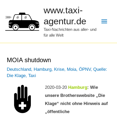
Zum
www.taxi-
Inhalt
Hau
agentur.de
springen
Taxi-Nachrichten aus aller- und
für alle Welt
MOIA shutdown
Deutschland
,
Hamburg
,
Krise
,
Moia
,
ÖPNV
,
Quelle:
Die Klage
,
Taxi
2020-03-20
Hamburg
: Wie
unsere Brotherswebsite „Die
Klage“ nicht ohne Hinweis auf
„öffentliche