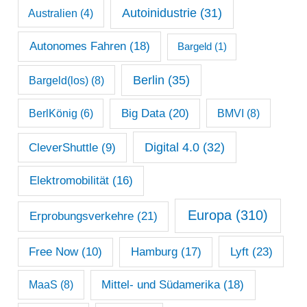
Autoinidustrie
(31)
Australien
(4)
r
c
Autonomes Fahren
(18)
Bargeld
(1)
h
Berlin
(35)
Bargeld(los)
(8)
i
Big Data
(20)
v
BerlKönig
(6)
BMVI
(8)
Digital 4.0
(32)
CleverShuttle
(9)
Elektromobilität
(16)
Europa
(310)
Erprobungsverkehre
(21)
Lyft
(23)
Free Now
(10)
Hamburg
(17)
Mittel- und Südamerika
(18)
MaaS
(8)