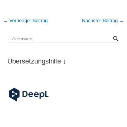
Post
←
Vorheriger Beitrag
Nächster Beitrag
→
navigation
Übersetzungshilfe ↓