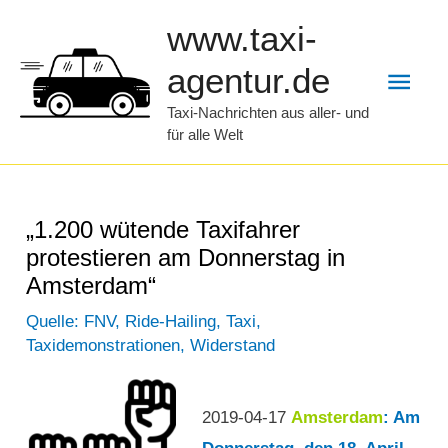
Zum
www.taxi-
Inhalt
Hau
agentur.de
springen
Taxi-Nachrichten aus aller- und
für alle Welt
„1.200 wütende Taxifahrer
protestieren am Donnerstag in
Amsterdam“
Quelle: FNV
,
Ride-Hailing
,
Taxi
,
Taxidemonstrationen
,
Widerstand
2019-04-17
Amsterdam
: Am