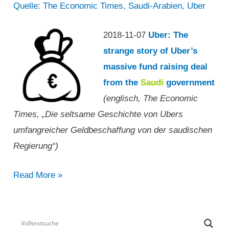
Quelle: The Economic Times
,
Saudi-Arabien
,
Uber
2018-11-07
Uber: The
strange story of Uber’s
massive fund raising deal
from the
Saudi
government
(englisch, The Economic
Times, „Die seltsame Geschichte von Ubers
umfangreicher Geldbeschaffung von der saudischen
Regierung“)
„Die
Read More »
seltsame
Geschichte
von