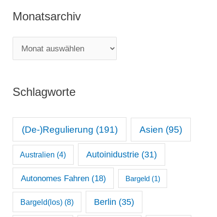
t
Monatsarchiv
e
g
M
o
o
r
n
i
Schlagworte
a
e
t
n
s
(De-)Regulierung
(191)
Asien
(95)
a
Autoinidustrie
(31)
Australien
(4)
r
c
Autonomes Fahren
(18)
Bargeld
(1)
h
Berlin
(35)
Bargeld(los)
(8)
i