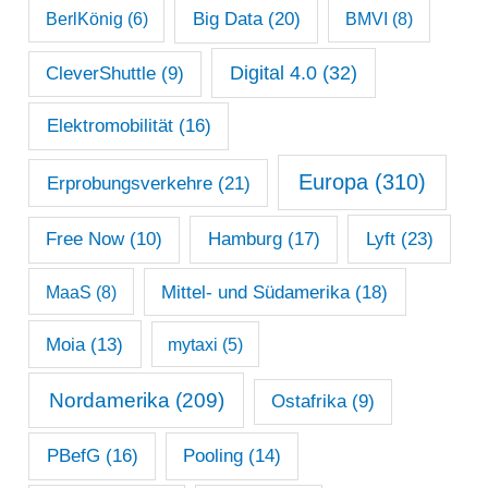
Big Data
(20)
v
BerlKönig
(6)
BMVI
(8)
Digital 4.0
(32)
CleverShuttle
(9)
Elektromobilität
(16)
Europa
(310)
Erprobungsverkehre
(21)
Lyft
(23)
Free Now
(10)
Hamburg
(17)
Mittel- und Südamerika
(18)
MaaS
(8)
Moia
(13)
mytaxi
(5)
Nordamerika
(209)
Ostafrika
(9)
PBefG
(16)
Pooling
(14)