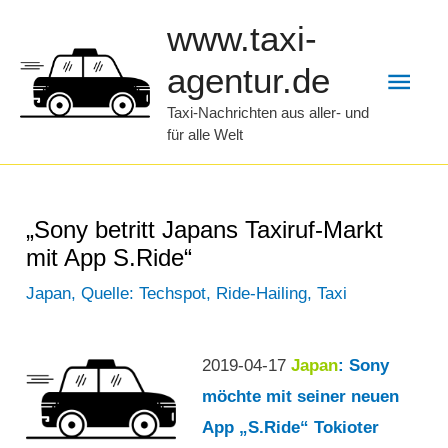
Zum
www.taxi-
Inhalt
Hau
agentur.de
springen
Taxi-Nachrichten aus aller- und
für alle Welt
„Sony betritt Japans Taxiruf-Markt
mit App S.Ride“
Japan
,
Quelle: Techspot
,
Ride-Hailing
,
Taxi
2019-04-17
Japan
: Sony
möchte mit seiner neuen
App „S.Ride“ Tokioter