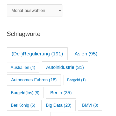
g
M
o
o
r
n
i
Schlagworte
a
e
t
n
s
(De-)Regulierung
(191)
Asien
(95)
a
Autoinidustrie
(31)
Australien
(4)
r
c
Autonomes Fahren
(18)
Bargeld
(1)
h
Berlin
(35)
Bargeld(los)
(8)
i
Big Data
(20)
v
BerlKönig
(6)
BMVI
(8)